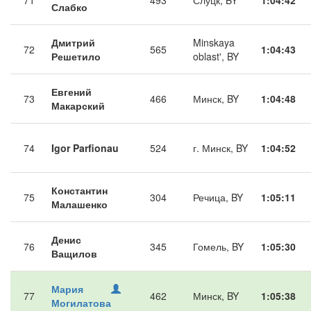
71
493
Слуцк, BY
1:04:42
Слабко
Дмитрий
Minskaya
72
565
1:04:43
Решетило
oblast', BY
Евгений
73
466
Минск, BY
1:04:48
Макарский
74
Igor Parfionau
524
г. Минск, BY
1:04:52
Константин
75
304
Речица, BY
1:05:11
Малашенко
Денис
76
345
Гомель, BY
1:05:30
Ващилов
Мария
77
462
Минск, BY
1:05:38
Могилатова