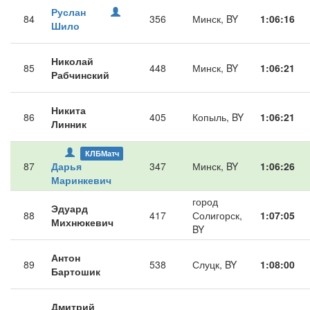
Руслан
84
356
Минск, BY
1:06:16
Шило
Николай
85
448
Минск, BY
1:06:21
Рабчинский
Никита
86
405
Копыль, BY
1:06:21
Линник
КЛБМатч
87
Дарья
347
Минск, BY
1:06:26
Маринкевич
город
Эдуард
88
417
Солигорск,
1:07:05
Михнюкевич
BY
Антон
89
538
Слуцк, BY
1:08:00
Бартошик
Дмитрий