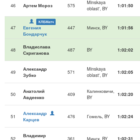
Minskaya
46
Артем Мороз
575
1:01:50
oblast', BY
КЛБМатч
47
Евгения
447
Минск, BY
1:01:56
Бондарчук
Владислава
48
487
BY
1:02:02
Скриганова
Александр
Minskaya
49
571
1:02:05
Зубко
oblast', BY
Анатолий
Калинковичи,
50
409
1:02:20
Авдеенко
BY
Александр
51
476
Гомель, BY
1:02:24
Карцев
Владимир
52
361
Минск, BY
1:02:31