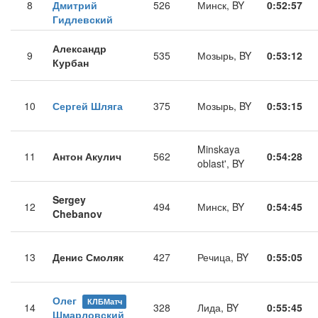
8
Дмитрий
526
Минск, BY
0:52:57
Гидлевский
Александр
9
535
Мозырь, BY
0:53:12
Курбан
10
Сергей Шляга
375
Мозырь, BY
0:53:15
Minskaya
11
Антон Акулич
562
0:54:28
oblast', BY
Sergey
12
494
Минск, BY
0:54:45
Chebanov
13
Денис Смоляк
427
Речица, BY
0:55:05
Олег
КЛБМатч
14
328
Лида, BY
0:55:45
Шмарловский