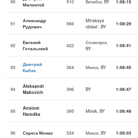
90
510
Витебск, BY
1:08:15
Милентей
Александр
Minskaya
91
566
1:08:29
Рудович
oblast', BY
Евгений
Солигорск,
92
422
1:08:41
Готальский
BY
Дмитрий
93
364
Минск, BY
1:08:45
Бабак
Aleksandr
94
396
BY
1:08:47
Makovich
Artsiom
95
395
Minsk, BY
1:08:48
Harodka
96
Серега Монах
534
Минск, BY
1:09:03