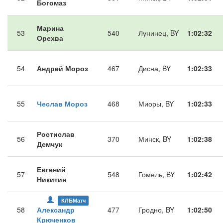
Богомаз
Марина
53
540
Лунинец, BY
1:02:32
Орехва
54
Андрей Мороз
467
Дисна, BY
1:02:33
55
Чеслав Мороз
468
Миоры, BY
1:02:33
Ростислав
56
370
Минск, BY
1:02:38
Демчук
Евгений
57
548
Гомель, BY
1:02:42
Никитин
КЛБМатч
58
Александр
477
Гродно, BY
1:02:50
Крюченков