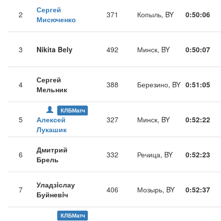
Сергей
2
371
Копыль, BY
0:50:06
Мисюченко
3
Nikita Bely
492
Минск, BY
0:50:07
Сергей
4
388
Березино, BY
0:51:05
Мельник
КЛБМатч
5
Алексей
327
Минск, BY
0:52:22
Лукашик
Дмитрий
6
332
Речица, BY
0:52:23
Брель
Уладзiслау
7
406
Мозырь, BY
0:52:37
Буйневiч
КЛБМатч