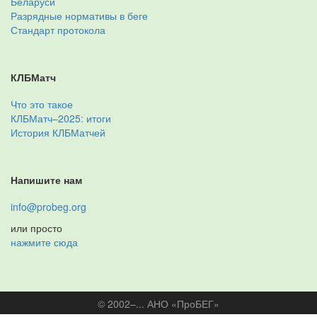
Беларуси
Разрядные нормативы в беге
Стандарт протокола
КЛБМатч
Что это такое
КЛБМатч–2025: итоги
История КЛБМатчей
Напишите нам
info@probeg.org
или просто
нажмите сюда
© 2002–... АНО «ПроБЕГ»