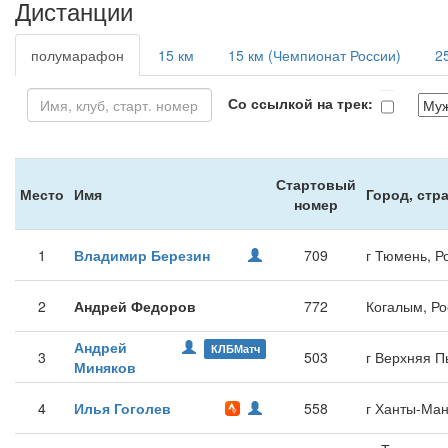
Дистанции
полумарафон
15 км
15 км (Чемпионат России)
2
Со ссылкой на трек:
Стартовый
Место
Имя
Город, стр
номер
1
Владимир Березин
709
г Тюмень, Р
2
Андрей Федоров
772
Когалым, Ро
Андрей
КЛБМатч
3
503
г Верхняя 
Миняков
4
Илья Гоголев
558
г Ханты-Ман