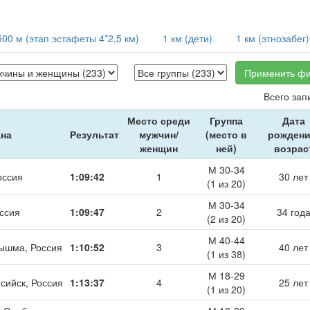
500 м (этап эстафеты 4*2,5 км)
1 км (дети)
1 км (этнозабег)
Применить фи
Всего зап
Место среди
Группа
Дата
ана
Результат
мужчин/
(место в
рождени
женщин
ней)
возрас
М 30-34
оссия
1:09:42
1
30 лет
(1 из 20)
М 30-34
ссия
1:09:47
2
34 год
(2 из 20)
М 40-44
Пышма, Россия
1:10:52
3
40 лет
(1 из 38)
М 18-29
сийск, Россия
1:13:37
4
25 лет
(1 из 20)