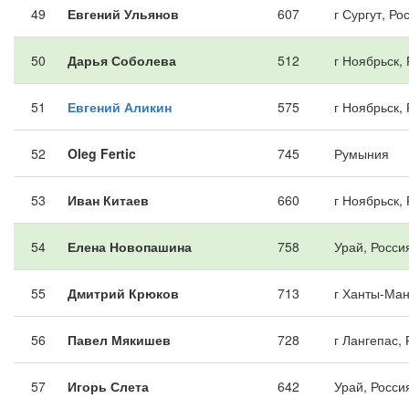
49
Евгений Ульянов
607
г Сургут, Ро
50
Дарья Соболева
512
г Ноябрьск,
51
Евгений Аликин
575
г Ноябрьск,
52
Oleg Fertic
745
Румыния
53
Иван Китаев
660
г Ноябрьск,
54
Елена Новопашина
758
Урай, Росси
55
Дмитрий Крюков
713
г Ханты-Ман
56
Павел Мякишев
728
г Лангепас,
57
Игорь Слета
642
Урай, Росси