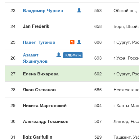
23
Владимир Чурсин
553
Обской нп.,
24
Jan Frederik
658
Берн, Швей
25
Павел Туганов
606
г Сургут, Ро
Азамат
КЛБМатч
26
693
г Уфа, Росс
Яхшигулов
27
Елена Вихарева
602
г Сургут, Ро
28
Яков Степанов
686
Нефтеюганс
29
Никита Мартовский
504
г Ханты-Ман
30
Александр Гомзиков
507
Лянтор, Рос
31
Ilgiz Garifullin
529
Ташкент, Уз