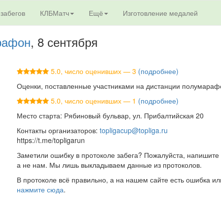
 забегов
КЛБМатч
Ещё
Изготовление медалей
рафон
, 8 сентября
5.0, число оценивших — 3
(подробнее)
Оценки, поставленные участниками на дистанции полумараф
5.0, число оценивших — 1
(подробнее)
Место старта: Рябиновый бульвар, ул. Прибалтийская 20
Контакты организаторов:
topligacup@topliga.ru
https://t.me/topligarun
Заметили ошибку в протоколе забега? Пожалуйста, напишите 
а не нам. Мы лишь выкладываем данные из протоколов.
В протоколе всё правильно, а на нашем сайте есть ошибка ил
нажмите сюда
.