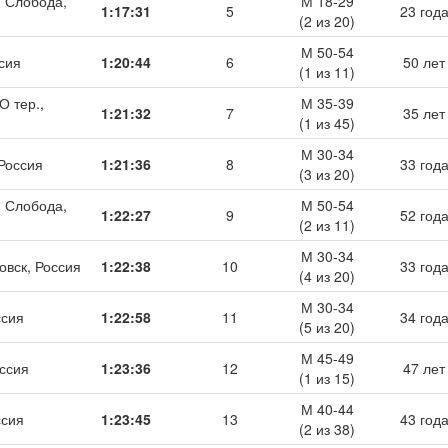
я Слобода,
М 18-29
1:17:31
5
23 год
(2 из 20)
М 50-54
сия
1:20:44
6
50 лет
(1 из 11)
О тер.,
М 35-39
1:21:32
7
35 лет
(1 из 45)
М 30-34
 Россия
1:21:36
8
33 год
(3 из 20)
я Слобода,
М 50-54
1:22:27
9
52 год
(2 из 11)
М 30-34
овск, Россия
1:22:38
10
33 год
(4 из 20)
М 30-34
ссия
1:22:58
11
34 год
(5 из 20)
М 45-49
оссия
1:23:36
12
47 лет
(1 из 15)
М 40-44
ссия
1:23:45
13
43 год
(2 из 38)