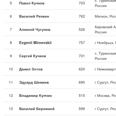
с. Туринска
5
Павел Кучков
703
Россия
6
Василий Репкин
762
Мегион, Рос
Кировский А
7
Алексей Чугунов
526
Россия
8
Evgenii Miroevskii
757
г Ноябрьск,
с. Туринска
9
Сергей Кучков
701
Россия
10
Данил Зотов
620
г Нижневарт
11
Эдуард Шимкив
690
г Сургут, Ро
12
Владимир Купчик
515
г Москва, Р
13
Василий Бережной
599
г Сургут, Ро