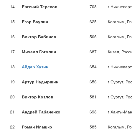
14
Евгений Терехов
708
г Нижневарт
15
Егор Ваулин
625
Когалым, Ро
16
Виктор Бабинов
506
Когалым, Ро
17
Михаил Гоголин
687
Кизел, Росс
18
Айдар Хузин
654
г Нижневарт
19
Артур Надыршин
656
г Сургут, Ро
20
Виктор Козлов
581
г Сургут, Ро
21
Андрей Табаченко
698
г Ханты-Ман
22
Роман Илашко
585
Когалым, Ро