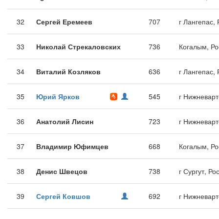
32
Сергей Еремеев
707
г Лангепас,
33
Николай Стрекаловских
736
Когалым, Ро
34
Виталий Козляков
636
г Лангепас,
35
Юрий Ярков
545
г Нижневарт
36
Анатолий Лисин
723
г Нижневарт
37
Владимир Юфимцев
668
Когалым, Ро
38
Денис Швецов
738
г Сургут, Ро
39
Сергей Ковшов
692
г Нижневарт