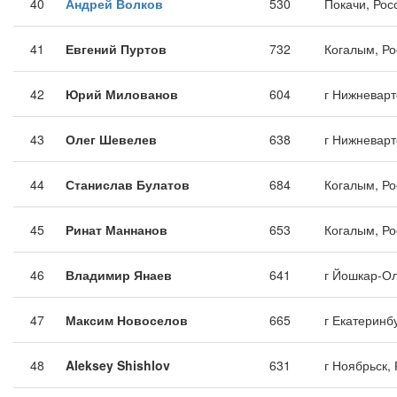
40
Андрей Волков
530
Покачи, Рос
41
Евгений Пуртов
732
Когалым, Ро
42
Юрий Милованов
604
г Нижневарт
43
Олег Шевелев
638
г Нижневарт
44
Станислав Булатов
684
Когалым, Ро
45
Ринат Маннанов
653
Когалым, Ро
46
Владимир Янаев
641
г Йошкар-Ол
47
Максим Новоселов
665
г Екатеринб
48
Aleksey Shishlov
631
г Ноябрьск,