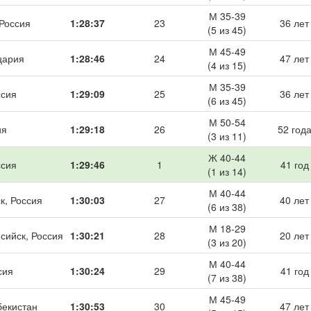
М 35-39
 Россия
1:28:37
23
36 лет
(5 из 45)
М 45-49
цария
1:28:46
24
47 лет
(4 из 15)
М 35-39
ссия
1:29:09
25
36 лет
(6 из 45)
М 50-54
ия
1:29:18
26
52 год
(3 из 11)
Ж 40-44
ссия
1:29:46
1
41 год
(1 из 14)
М 40-44
к, Россия
1:30:03
27
40 лет
(6 из 38)
М 18-29
сийск, Россия
1:30:21
28
20 лет
(3 из 20)
М 40-44
сия
1:30:24
29
41 год
(7 из 38)
М 45-49
бекистан
1:30:53
30
47 лет