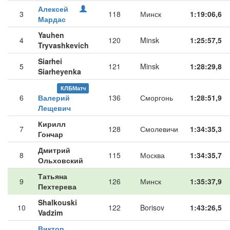
Алексей
3
118
Минск
1:19:06,6
Мардас
Yauhen
4
120
Minsk
1:25:57,5
Tryvashkevich
Siarhei
5
121
Minsk
1:28:29,8
Siarheyenka
КЛБМатч
6
Валерий
136
Сморгонь
1:28:51,9
Лещевич
Кирилл
7
128
Смолевичи
1:34:35,3
Гончар
Дмитрий
8
115
Москва
1:34:35,7
Ольховский
Татьяна
9
126
Минск
1:35:37,9
Пехтерева
Shalkouski
10
122
Borisov
1:43:26,5
Vadzim
Виктор