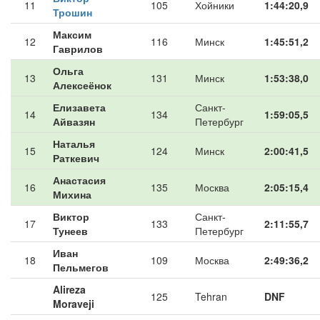
11
105
Хойники
1:44:20,9
Трошин
Максим
12
116
Минск
1:45:51,2
Гаврилов
Ольга
13
131
Минск
1:53:38,0
Алексеёнок
Елизавета
Санкт-
14
134
1:59:05,5
Айвазян
Петербург
Наталья
15
124
Минск
2:00:41,5
Раткевич
Анастасия
16
135
Москва
2:05:15,4
Михина
Виктор
Санкт-
17
133
2:11:55,7
Тунеев
Петербург
Иван
18
109
Москва
2:49:36,2
Пельмегов
Alireza
125
Tehran
DNF
Moraveji