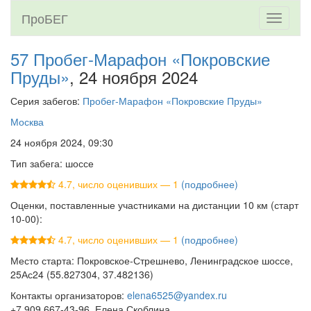
ПроБЕГ
Toggle
navigati
57 Пробег-Марафон «Покровские
Пруды»
, 24 ноября 2024
Серия забегов:
Пробег-Марафон «Покровские Пруды»
Москва
24 ноября 2024, 09:30
Тип забега: шоссе
4.7, число оценивших — 1
(подробнее)
Оценки, поставленные участниками на дистанции 10 км (старт
10-00):
4.7, число оценивших — 1
(подробнее)
Место старта: Покровское-Стрешнево, Ленинградское шоссе,
25Ас24 (55.827304, 37.482136)
Контакты организаторов:
elena6525@yandex.ru
+7 909 667-43-96, Елена Скоблина