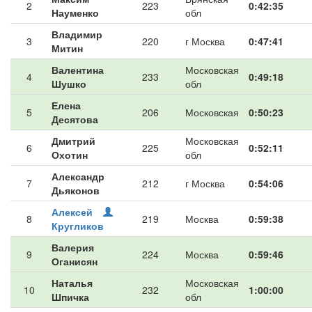
2
223
0:42:35
Науменко
обл
Владимир
3
220
г Москва
0:47:41
Митин
Валентина
Московская
4
233
0:49:18
Шушко
обл
Елена
5
206
Московская
0:50:23
Десятова
Дмитрий
Московская
6
225
0:52:11
Охотин
обл
Александр
7
212
г Москва
0:54:06
Дьяконов
Алексей
8
219
Москва
0:59:38
Кругликов
Валерия
9
224
Москва
0:59:46
Оганисян
Наталья
Московская
10
232
1:00:00
Шпичка
обл