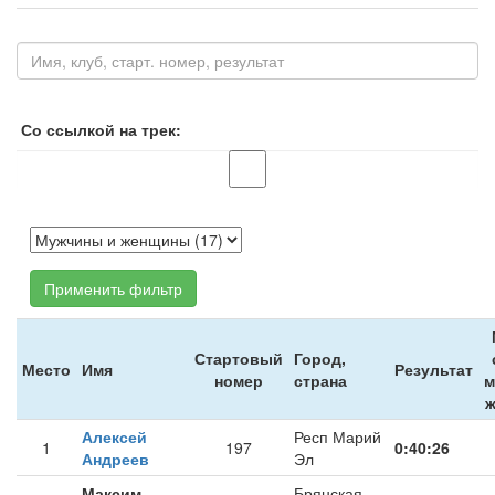
Со ссылкой на трек:
Применить фильтр
Стартовый
Город,
Место
Имя
Результат
номер
страна
м
Алексей
Респ Марий
1
197
0:40:26
Андреев
Эл
Максим
Брянская