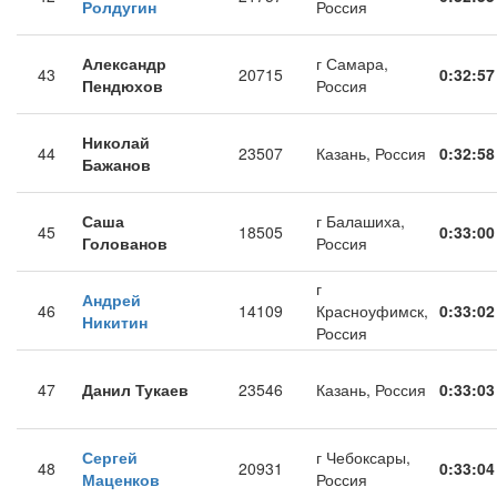
Ролдугин
Россия
Александр
г Самара,
43
20715
0:32:57
Пендюхов
Россия
Николай
44
23507
Казань, Россия
0:32:58
Бажанов
Саша
г Балашиха,
45
18505
0:33:00
Голованов
Россия
г
Андрей
46
14109
Красноуфимск,
0:33:02
Никитин
Россия
47
Данил Тукаев
23546
Казань, Россия
0:33:03
Сергей
г Чебоксары,
48
20931
0:33:04
Маценков
Россия