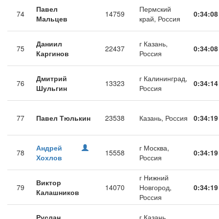
Павел
Пермский
74
14759
0:34:08
Мальцев
край, Россия
Даниил
г Казань,
75
22437
0:34:08
Каргинов
Россия
Дмитрий
г Калининград,
76
13323
0:34:14
Шульгин
Россия
77
Павел Тюлькин
23538
Казань, Россия
0:34:19
Андрей
г Москва,
78
15558
0:34:19
Хохлов
Россия
г Нижний
Виктор
79
14070
Новгород,
0:34:19
Калашников
Россия
Руслан
г Казань,