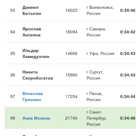
Даниил
г Всеволожск,
93
16023
0:34:40
Ботыгин
Россия
Ярослав
г Самара,
94
18094
0:34:42
Антипов
Россия
Ильдар
95
14666
г Уфа, Россия
0:34:43
Хамидуллин
Никита
г Сургут,
96
15960
0:34:43
Скоробогатов
Россия
Вячеслав
г Пенза,
97
17254
0:34:44
Гришкин
Россия
г Санкт-
98
Анна Мокина
21740
Петербур,
0:34:46
Россия