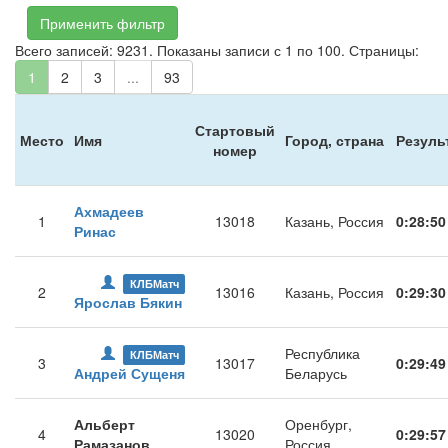
Применить фильтр
Всего записей: 9231. Показаны записи с 1 по 100. Страницы:
1
2
3
...
93
Стартовый
Место
Имя
Город, страна
Резуль
номер
Ахмадеев
1
13018
Казань, Россия
0:28:50
Ринас
КЛБМатч
2
13016
Казань, Россия
0:29:30
Ярослав Бякин
Республика
КЛБМатч
3
13017
0:29:49
Андрей Сущеня
Беларусь
Альберт
Оренбург,
4
13020
0:29:57
Рамазанов
Россия