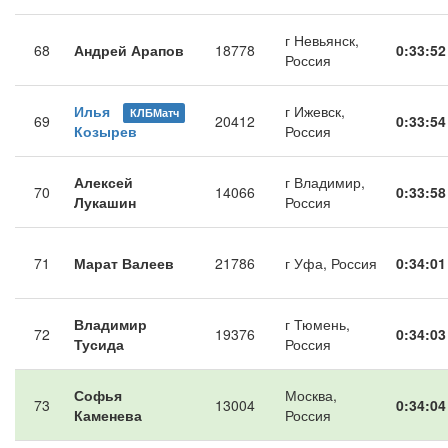
г Невьянск,
68
Андрей Арапов
18778
0:33:52
Россия
Илья
г Ижевск,
КЛБМатч
69
20412
0:33:54
Козырев
Россия
Алексей
г Владимир,
70
14066
0:33:58
Лукашин
Россия
71
Марат Валеев
21786
г Уфа, Россия
0:34:01
Владимир
г Тюмень,
72
19376
0:34:03
Тусида
Россия
Софья
Москва,
73
13004
0:34:04
Каменева
Россия