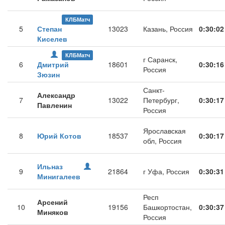
КЛБМатч
5
Степан
13023
Казань, Россия
0:30:02
Киселев
КЛБМатч
г Саранск,
6
Дмитрий
18601
0:30:16
Россия
Зюзин
Санкт-
Александр
7
13022
Петербург,
0:30:17
Павленин
Россия
Ярославская
8
Юрий Котов
18537
0:30:17
обл, Россия
Ильназ
9
21864
г Уфа, Россия
0:30:31
Минигалеев
Респ
Арсений
10
19156
Башкортостан,
0:30:37
Миняков
Россия