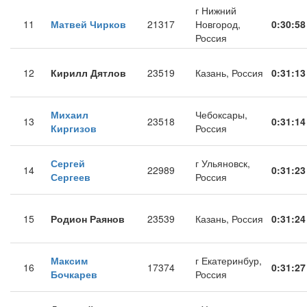
г Нижний
11
Матвей Чирков
21317
Новгород,
0:30:58
Россия
12
Кирилл Дятлов
23519
Казань, Россия
0:31:13
Михаил
Чебоксары,
13
23518
0:31:14
Киргизов
Россия
Сергей
г Ульяновск,
14
22989
0:31:23
Сергеев
Россия
15
Родион Раянов
23539
Казань, Россия
0:31:24
Максим
г Екатеринбур,
16
17374
0:31:27
Бочкарев
Россия