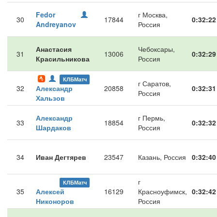
Fedor
г Москва,
30
17844
0:32:22
Andreyanov
Россия
Анастасия
Чебоксары,
31
13006
0:32:29
Красильникова
Россия
КЛБМатч
г Саратов,
32
Александр
20858
0:32:31
Россия
Хальзов
Александр
г Пермь,
33
18854
0:32:32
Шардаков
Россия
34
Иван Дегтярев
23547
Казань, Россия
0:32:40
г
КЛБМатч
35
Алексей
16129
Красноуфимск,
0:32:42
Никоноров
Россия