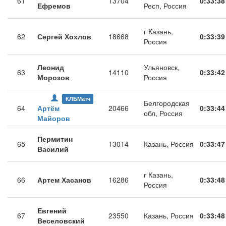
61
13704
0:33:38
Ефремов
Респ, Россия
г Казань,
62
Сергей Хохлов
18668
0:33:39
Россия
Леонид
Ульяновск,
63
14110
0:33:42
Морозов
Россия
КЛБМатч
Белгородская
64
Артём
20466
0:33:44
обл, Россия
Майоров
Пермитин
65
13014
Казань, Россия
0:33:47
Василий
г Казань,
66
Артем Хасанов
16286
0:33:48
Россия
Евгений
67
23550
Казань, Россия
0:33:48
Веселовский