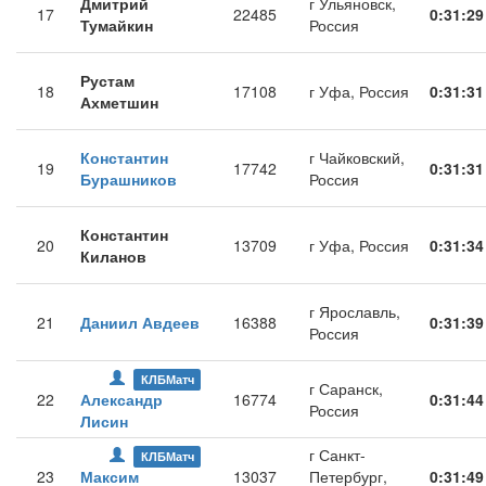
Дмитрий
г Ульяновск,
17
22485
0:31:29
Тумайкин
Россия
Рустам
18
17108
г Уфа, Россия
0:31:31
Ахметшин
Константин
г Чайковский,
19
17742
0:31:31
Бурашников
Россия
Константин
20
13709
г Уфа, Россия
0:31:34
Киланов
г Ярославль,
21
Даниил Авдеев
16388
0:31:39
Россия
КЛБМатч
г Саранск,
22
Александр
16774
0:31:44
Россия
Лисин
г Санкт-
КЛБМатч
23
Максим
13037
Петербург,
0:31:49