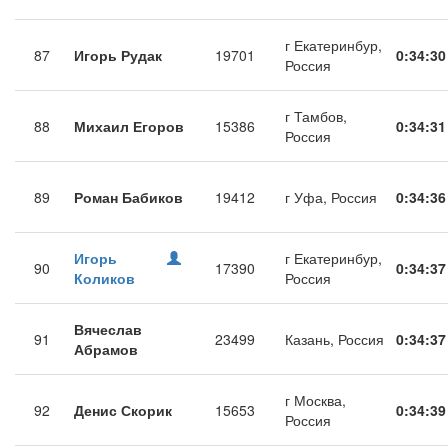
г Екатеринбур,
87
Игорь Рудак
19701
0:34:30
Россия
г Тамбов,
88
Михаил Егоров
15386
0:34:31
Россия
89
Роман Бабиков
19412
г Уфа, Россия
0:34:36
Игорь
г Екатеринбур,
90
17390
0:34:37
Коликов
Россия
Вячеслав
91
23499
Казань, Россия
0:34:37
Абрамов
г Москва,
92
Денис Скорик
15653
0:34:39
Россия