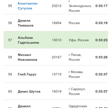
г
Константин
55
23212
Зеленодольск,
0:33:17
Сутулов
Россия
Данила
56
18454
Россия
0:33:19
Тимашов
Альбина
57
13010
Уфа, Россия
0:33:23
Гадельшина
Михаил
г Пенза,
58
23167
0:33:26
Новоженов
Россия
г Москва,
59
Глеб Герус
13715
0:33:37
Россия
г Сарапул,
60
Денис Шутов
16019
0:33:37
Россия
Даниил
Удмуртская