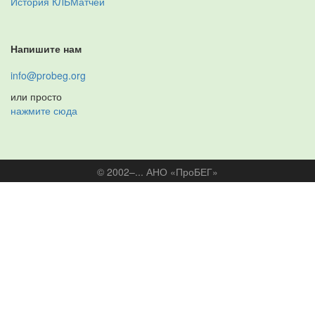
История КЛБМатчей
Напишите нам
info@probeg.org
или просто
нажмите сюда
© 2002–... АНО «ПроБЕГ»