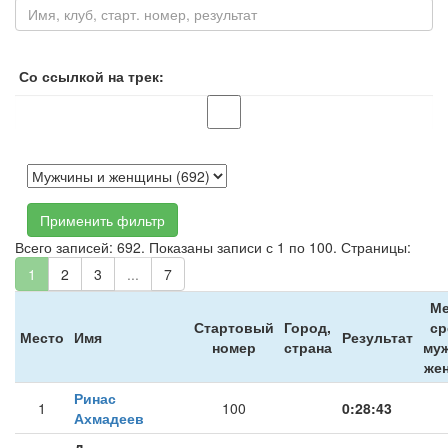
Со ссылкой на трек:
Применить фильтр
Всего записей: 692. Показаны записи с 1 по 100. Страницы:
1
2
3
...
7
Ме
Стартовый
Город,
ср
Место
Имя
Результат
номер
страна
муж
же
Ринас
1
100
0:28:43
Ахмадеев