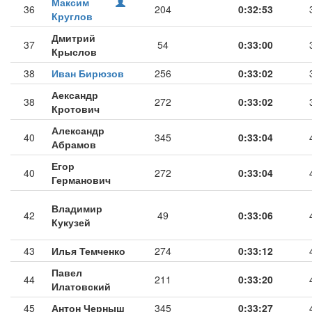
Максим
36
204
0:32:53
Круглов
Дмитрий
37
54
0:33:00
Крыслов
38
Иван Бирюзов
256
0:33:02
Аександр
38
272
0:33:02
Кротович
Александр
40
345
0:33:04
Абрамов
Егор
40
272
0:33:04
Германович
Владимир
42
49
0:33:06
Кукузей
43
Илья Темченко
274
0:33:12
Павел
44
211
0:33:20
Илатовский
45
Антон Черныш
345
0:33:27