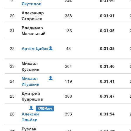
19
244
0:31:29
Якутилов
Александр
20
388
0:31:31
Сторожев
Владимир
21
133
0:31:35
Магильный
22
Артём Цибак
48
0:31:38
Михаил
23
204
0:31:40
Кузьмин
Михаил
24
119
0:31:41
Игушкин
Дмитрий
25
388
0:31:47
Кудряшов
КЛБМатч
26
Алексей
396
0:31:54
Эльбек
Руслан