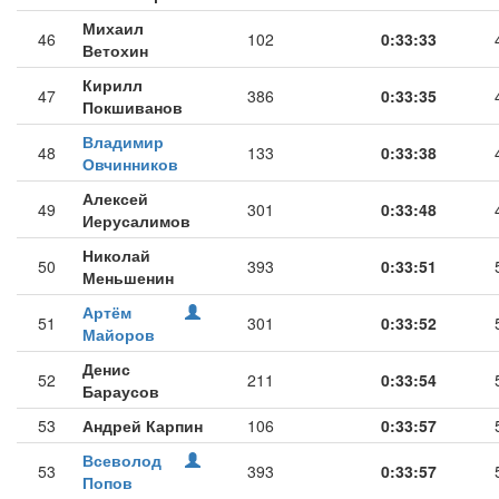
Михаил
46
102
0:33:33
Ветохин
Кирилл
47
386
0:33:35
Покшиванов
Владимир
48
133
0:33:38
Овчинников
Алексей
49
301
0:33:48
Иерусалимов
Николай
50
393
0:33:51
Меньшенин
Артём
51
301
0:33:52
Майоров
Денис
52
211
0:33:54
Бараусов
53
Андрей Карпин
106
0:33:57
Всеволод
53
393
0:33:57
Попов