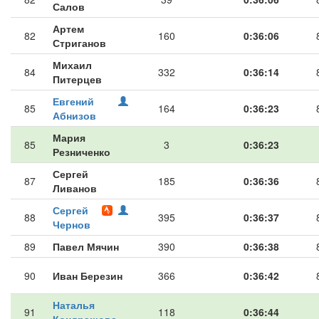
Салов
Артем
82
160
0:36:06
Стриганов
Михаил
84
332
0:36:14
Питерцев
Евгений
85
164
0:36:23
Абнизов
Мария
85
3
0:36:23
Резниченко
Сергей
87
185
0:36:36
Ливанов
Сергей
88
395
0:36:37
Чернов
89
Павел Мячин
390
0:36:38
90
Иван Березин
366
0:36:42
Наталья
91
118
0:36:44