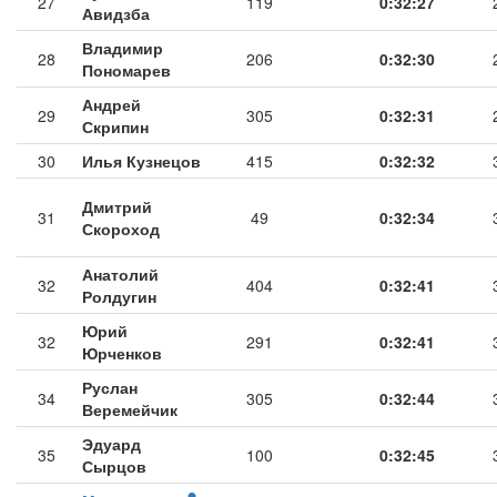
27
119
0:32:27
Авидзба
Владимир
28
206
0:32:30
Пономарев
Андрей
29
305
0:32:31
Скрипин
30
Илья Кузнецов
415
0:32:32
Дмитрий
31
49
0:32:34
Скороход
Анатолий
32
404
0:32:41
Ролдугин
Юрий
32
291
0:32:41
Юрченков
Руслан
34
305
0:32:44
Веремейчик
Эдуард
35
100
0:32:45
Сырцов