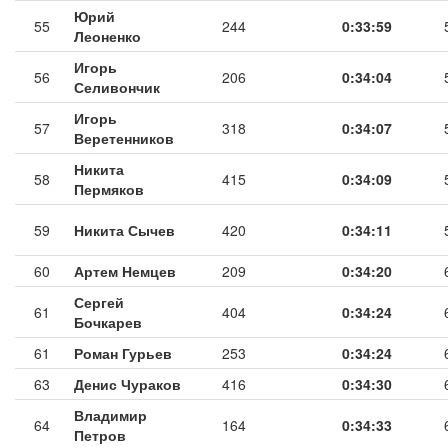
Юрий
55
244
0:33:59
Леоненко
Игорь
56
206
0:34:04
Селивончик
Игорь
57
318
0:34:07
Веретенников
Никита
58
415
0:34:09
Пермяков
59
Никита Сычев
420
0:34:11
60
Артем Немцев
209
0:34:20
Сергей
61
404
0:34:24
Бочкарев
61
Роман Гурьев
253
0:34:24
63
Денис Чураков
416
0:34:30
Владимир
64
164
0:34:33
Петров