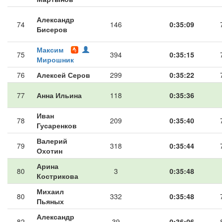
Александр
74
146
0:35:09
Бисеров
Максим
75
394
0:35:15
Мирошник
76
Алексей Серов
299
0:35:22
77
Анна Ильина
118
0:35:36
Иван
78
209
0:35:40
Гусаренков
Валерий
79
318
0:35:44
Охотин
Арина
80
3
0:35:48
Кострикова
Михаил
80
332
0:35:48
Пьяных
Александр
82
39
0:36:06