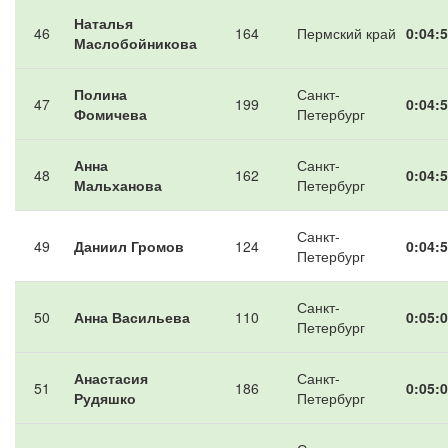
Наталья
46
164
Пермский край
0:04:5
Маслобойникова
Полина
Санкт-
47
199
0:04:5
Фомичева
Петербург
Анна
Санкт-
48
162
0:04:5
Мальханова
Петербург
Санкт-
49
Даниил Громов
124
0:04:5
Петербург
Санкт-
50
Анна Васильева
110
0:05:0
Петербург
Анастасия
Санкт-
51
186
0:05:0
Рудяшко
Петербург