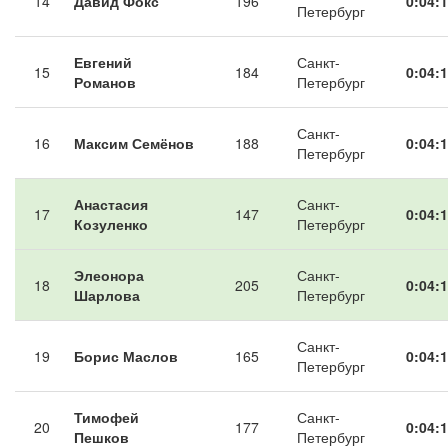
14
Давид Фокс
196
0:04:1
Петербург
Евгений
Санкт-
15
184
0:04:1
Романов
Петербург
Санкт-
16
Максим Семёнов
188
0:04:1
Петербург
Анастасия
Санкт-
17
147
0:04:1
Козуленко
Петербург
Элеонора
Санкт-
18
205
0:04:1
Шарлова
Петербург
Санкт-
19
Борис Маслов
165
0:04:1
Петербург
Тимофей
Санкт-
20
177
0:04:1
Пешков
Петербург