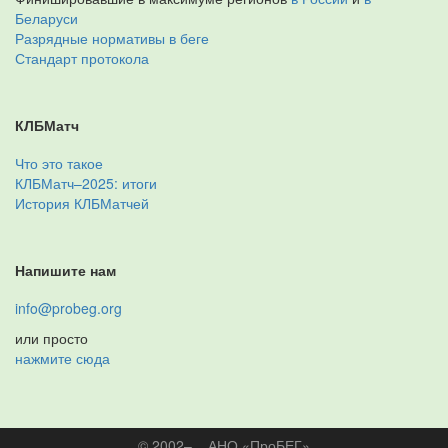
Беларуси
Разрядные нормативы в беге
Стандарт протокола
КЛБМатч
Что это такое
КЛБМатч–2025: итоги
История КЛБМатчей
Напишите нам
info@probeg.org
или просто
нажмите сюда
© 2002–... АНО «ПроБЕГ»