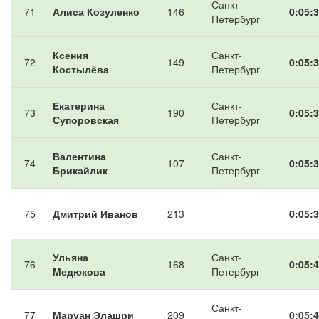
Санкт-
71
Алиса Козуленко
146
0:05:3
Петербург
Ксения
Санкт-
72
149
0:05:3
Костылёва
Петербург
Екатерина
Санкт-
73
190
0:05:3
Супоровская
Петербург
Валентина
Санкт-
74
107
0:05:3
Брикайлик
Петербург
75
Дмитрий Иванов
213
0:05:3
Ульяна
Санкт-
76
168
0:05:4
Медюкова
Петербург
Санкт-
77
Маруан Элашри
209
0:05:4