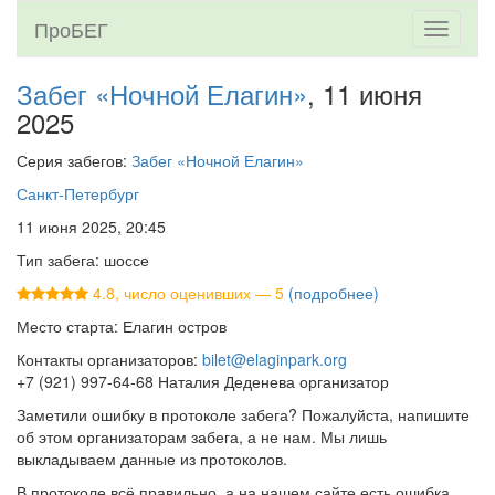
ПроБЕГ
Toggle
navigati
Забег «Ночной Елагин»
, 11 июня
2025
Серия забегов:
Забег «Ночной Елагин»
Санкт-Петербург
11 июня 2025, 20:45
Тип забега: шоссе
4.8, число оценивших — 5
(подробнее)
Место старта: Елагин остров
Контакты организаторов:
bilet@elaginpark.org
+7 (921) 997-64-68 Наталия Деденева организатор
Заметили ошибку в протоколе забега? Пожалуйста, напишите
об этом организаторам забега, а не нам. Мы лишь
выкладываем данные из протоколов.
В протоколе всё правильно, а на нашем сайте есть ошибка