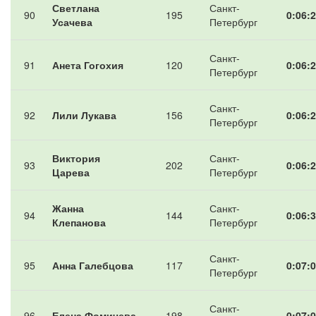
Светлана
Санкт-
90
195
0:06:2
Усачева
Петербург
Санкт-
91
Анета Гогохия
120
0:06:2
Петербург
Санкт-
92
Лили Лукава
156
0:06:2
Петербург
Виктория
Санкт-
93
202
0:06:2
Царева
Петербург
Жанна
Санкт-
94
144
0:06:3
Клепанова
Петербург
Санкт-
95
Анна Галебцова
117
0:07:0
Петербург
Санкт-
96
Елена Фомичева
198
0:07:0