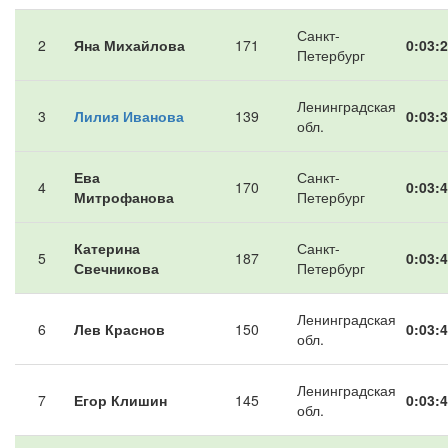
Санкт-
2
Яна Михайлова
171
0:03:2
Петербург
Ленинградская
3
Лилия Иванова
139
0:03:3
обл.
Ева
Санкт-
4
170
0:03:4
Митрофанова
Петербург
Катерина
Санкт-
5
187
0:03:4
Свечникова
Петербург
Ленинградская
6
Лев Краснов
150
0:03:4
обл.
Ленинградская
7
Егор Клишин
145
0:03:4
обл.