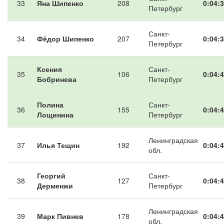
33
Яна Шипенко
208
0:04:3
Петербург
Санкт-
34
Фёдор Шипенко
207
0:04:3
Петербург
Ксения
Санкт-
35
106
0:04:4
Бобринева
Петербург
Полина
Санкт-
36
155
0:04:4
Лощинина
Петербург
Ленинградская
37
Илья Тещин
192
0:04:4
обл.
Георгий
Санкт-
38
127
0:04:4
Дерменжи
Петербург
Ленинградская
39
Марк Пивнев
178
0:04:4
обл.