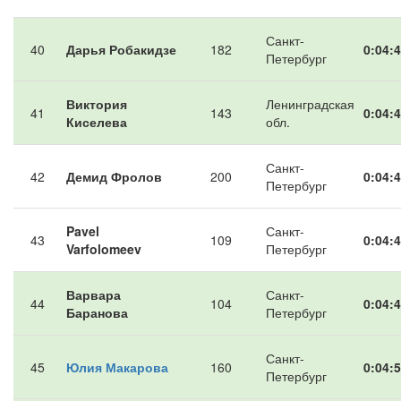
Санкт-
40
Дарья Робакидзе
182
0:04:4
Петербург
Виктория
Ленинградская
41
143
0:04:4
Киселева
обл.
Санкт-
42
Демид Фролов
200
0:04:4
Петербург
Pavel
Санкт-
43
109
0:04:4
Varfolomeev
Петербург
Варвара
Санкт-
44
104
0:04:4
Баранова
Петербург
Санкт-
45
Юлия Макарова
160
0:04:5
Петербург