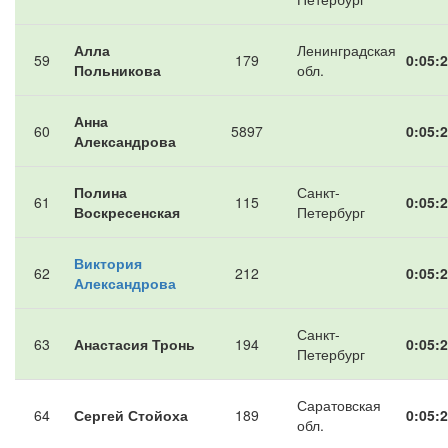
Алла
Ленинградская
59
179
0:05:2
Польникова
обл.
Анна
60
5897
0:05:2
Александрова
Полина
Санкт-
61
115
0:05:2
Воскресенская
Петербург
Виктория
62
212
0:05:2
Александрова
Санкт-
63
Анастасия Тронь
194
0:05:2
Петербург
Саратовская
64
Сергей Стойоха
189
0:05:2
обл.