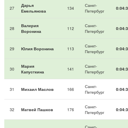
Дарья
Санкт-
27
134
0:04:3
Емельянова
Петербург
Валерия
Санкт-
28
112
0:04:3
Воронина
Петербург
Санкт-
29
Юлия Воронина
113
0:04:3
Петербург
Мария
Санкт-
30
141
0:04:3
Капусткина
Петербург
Санкт-
31
Михаил Маслов
166
0:04:3
Петербург
Санкт-
32
Матвей Пашков
176
0:04:3
Петербург
Санкт-