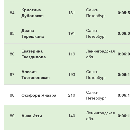
Кристина
Санкт-
84
131
0:05:5
Дубовская
Петербург
Диана
Санкт-
85
191
0:06:0
Терешкина
Петербург
Екатерина
Ленинградская
86
119
0:06:0
Гнездилова
обл.
Алесия
Санкт-
87
193
0:06:1
Тостановская
Петербург
Санкт-
88
Оксфорд Янаэра
210
0:06:1
Петербург
Ленинградская
89
Анна Итти
140
0:06:1
обл.