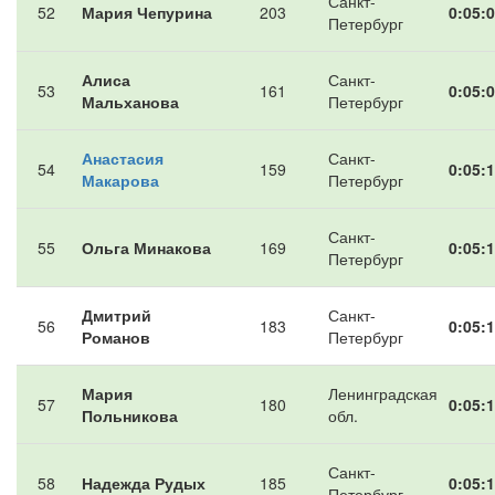
Санкт-
52
Мария Чепурина
203
0:05:0
Петербург
Алиса
Санкт-
53
161
0:05:0
Мальханова
Петербург
Анастасия
Санкт-
54
159
0:05:1
Макарова
Петербург
Санкт-
55
Ольга Минакова
169
0:05:1
Петербург
Дмитрий
Санкт-
56
183
0:05:1
Романов
Петербург
Мария
Ленинградская
57
180
0:05:1
Польникова
обл.
Санкт-
58
Надежда Рудых
185
0:05:1
Петербург