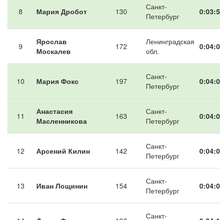
Санкт-
8
Мария Дробот
130
0:03:5
Петербург
Ярослав
Ленинградская
9
172
0:04:0
Москалев
обл.
Санкт-
10
Мария Фокс
197
0:04:0
Петербург
Анастасия
Санкт-
11
163
0:04:0
Масленникова
Петербург
Санкт-
12
Арсений Килин
142
0:04:0
Петербург
Санкт-
13
Иван Лощинин
154
0:04:0
Петербург
Санкт-