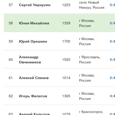
село Новый
57
Сергей Чернухин
1223
0:
Некоуз, Россия
г Москва,
58
Юлия Михайлюк
1359
0:
Россия
г Москва,
59
Юрий Орешкин
1700
0:
Россия
Александр
г Ярославль,
60
1520
0:
Овчинников
Россия
г Москва,
61
Алексей Спинов
1014
0:
Россия
г Москва,
62
Игорь Филатов
1365
0:
Россия
г Красногорск,
63
Андрей Копытов
1079
0: