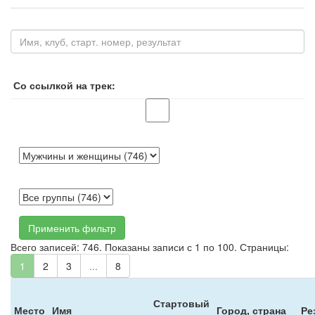
Со ссылкой на трек:
Применить фильтр
Всего записей: 746. Показаны записи с 1 по 100. Страницы:
1
2
3
...
8
Стартовый
Место
Имя
Город, страна
Ре