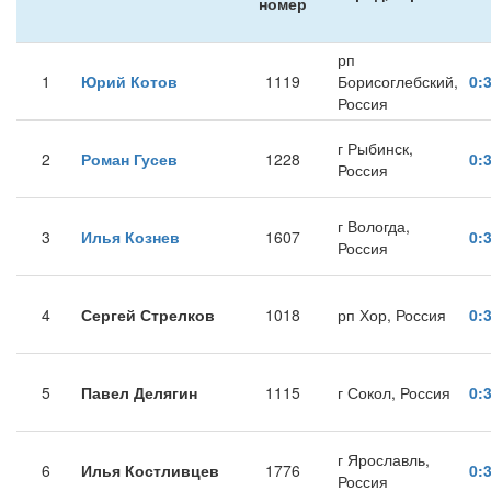
номер
рп
1
Юрий Котов
1119
Борисоглебский,
0:
Россия
г Рыбинск,
2
Роман Гусев
1228
0:
Россия
г Вологда,
3
Илья Кознев
1607
0:
Россия
4
Сергей Стрелков
1018
рп Хор, Россия
0:
5
Павел Делягин
1115
г Сокол, Россия
0:
г Ярославль,
6
Илья Костливцев
1776
0:
Россия