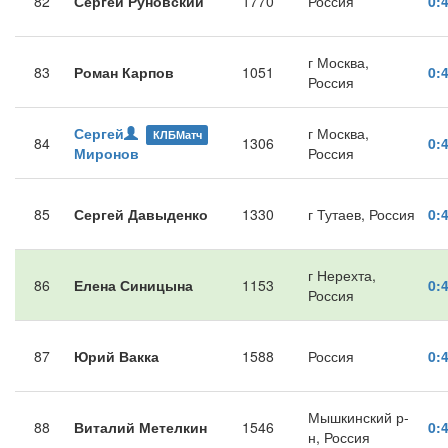
82
Сергей Руновский
1770
Россия
0:
г Москва,
83
Роман Карпов
1051
0:
Россия
Сергей
г Москва,
КЛБМатч
84
1306
0:
Миронов
Россия
85
Сергей Давыденко
1330
г Тутаев, Россия
0:
г Нерехта,
86
Елена Синицына
1153
0:
Россия
87
Юрий Вакка
1588
Россия
0:
Мышкинский р-
88
Виталий Метелкин
1546
0:
н, Россия