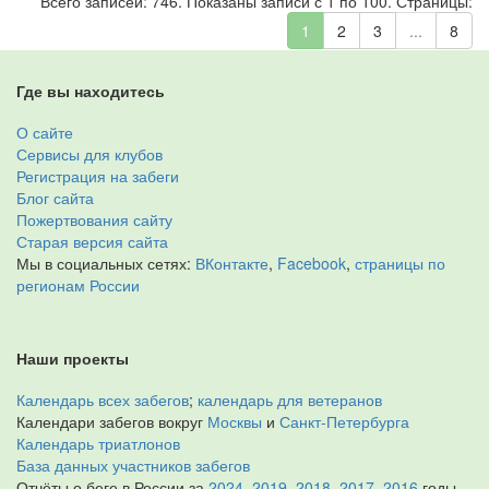
Всего записей: 746. Показаны записи с 1 по 100. Страницы:
1
2
3
...
8
Где вы находитесь
О сайте
Сервисы для клубов
Регистрация на забеги
Блог сайта
Пожертвования сайту
Старая версия сайта
Мы в социальных сетях:
ВКонтакте
,
Facebook
,
страницы по
регионам России
Наши проекты
Календарь всех забегов
;
календарь для ветеранов
Календари забегов вокруг
Москвы
и
Санкт-Петербурга
Календарь триатлонов
База данных участников забегов
Отчёты о беге в России за
2024
,
2019
,
2018
,
2017
,
2016
годы