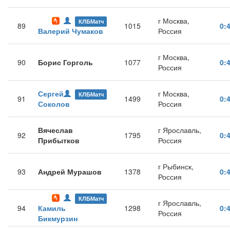
г Москва,
КЛБМатч
89
1015
0:
Валерий Чумаков
Россия
г Москва,
90
Борис Горголь
1077
0:
Россия
Сергей
г Москва,
КЛБМатч
91
1499
0:
Соколов
Россия
Вячеслав
г Ярославль,
92
1795
0:
Прибытков
Россия
г Рыбинск,
93
Андрей Мурашов
1378
0:
Россия
КЛБМатч
г Ярославль,
94
Камиль
1298
0:
Россия
Бикмурзин