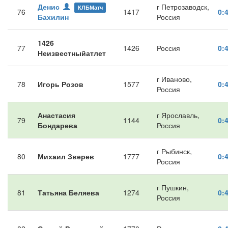
Денис
г Петрозаводск,
КЛБМатч
76
1417
0:
Бахилин
Россия
1426
77
1426
Россия
0:
Неизвестныйатлет
г Иваново,
78
Игорь Розов
1577
0:
Россия
Анастасия
г Ярославль,
79
1144
0:
Бондарева
Россия
г Рыбинск,
80
Михаил Зверев
1777
0:
Россия
г Пушкин,
81
Татьяна Беляева
1274
0:
Россия