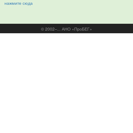
нажмите сюда
© 2002–... АНО «ПроБЕГ»