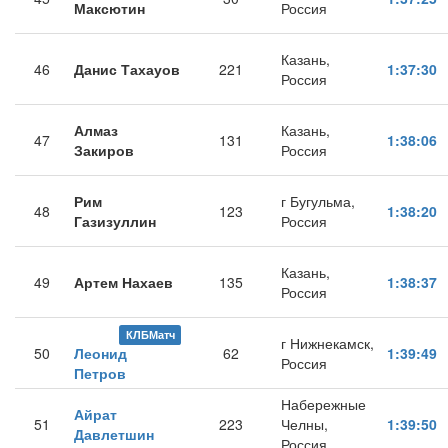
Максютин
Россия
Казань,
46
Данис Тахауов
221
1:37:30
Россия
Алмаз
Казань,
47
131
1:38:06
Закиров
Россия
Рим
г Бугульма,
48
123
1:38:20
Газизуллин
Россия
Казань,
49
Артем Нахаев
135
1:38:37
Россия
КЛБМатч
г Нижнекамск,
50
Леонид
62
1:39:49
Россия
Петров
Набережные
Айрат
51
223
Челны,
1:39:50
Давлетшин
Россия