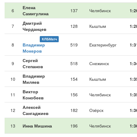
Елена
6
137
Челябинск
1:2
Самигулина
Дмитрий
7
128
Кыштым
1:2
Черданцев
КЛБМатч
8
Владимир
519
Екатеринбург
1:3
Мокеров
Сергей
9
518
Снежинск
1:3
Степанов
Владимир
10
154
Кыштым
1:3
Миляев
Виктор
11
156
Челябинск
1:3
Конобеев
Алексей
12
182
Озёрск
1:3
Сангаджиев
13
Инна Мишина
196
Челябинск
1:3