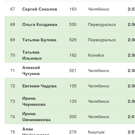
67
Сергей Соколов
163
Челябинск
2:3
68
Ольга Колдаева
530
Первоуральск
2:3
69
Татьяна Булева
529
Первоуральск
2:3
Татьяна
70
162
Копейск
2:3
Ильиных
Алексей
71
521
Челябинск
2:3
Чугунов
72
Евгения Чадова
135
Челябинск
2:3
Ирина
73
133
Челябинск
2:3
Черникова
Ирина
74
200
Челябинск
2:4
Овчинникова
Алан
75
279
Кыштым
2:5
Шаймуратов