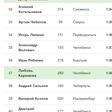
Алексей
32
274
Снежинск
1:5
Котельников
33
Артем Чибисов
59
Озёрск
1:5
34
Игорь Лапшин
151
Первоуральск
1:5
Александр
35
153
Челябинск
1:5
Волович
36
Иван Рябинин
278
Кыштым
1:5
Любовь
37
282
Челябинск
1:5
Каримова
38
Андрей Сальков
160
Чебаркуль
1:5
39
Валерий Козлов
520
Екатеринбург
1:5
Дмитрий
40
177
Челябинск
1:5