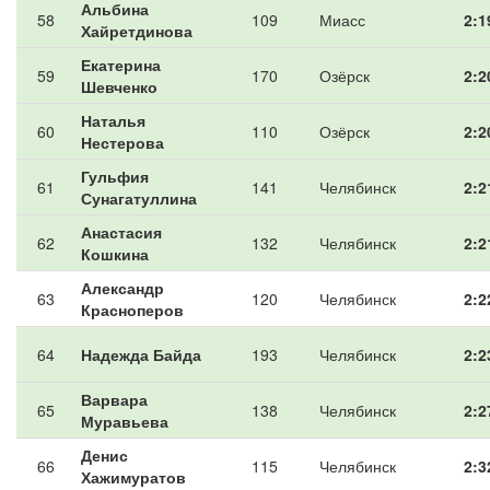
Альбина
58
109
Миасс
2:1
Хайретдинова
Екатерина
59
170
Озёрск
2:2
Шевченко
Наталья
60
110
Озёрск
2:2
Нестерова
Гульфия
61
141
Челябинск
2:2
Сунагатуллина
Анастасия
62
132
Челябинск
2:2
Кошкина
Александр
63
120
Челябинск
2:2
Красноперов
64
Надежда Байда
193
Челябинск
2:2
Варвара
65
138
Челябинск
2:2
Муравьева
Денис
66
115
Челябинск
2:3
Хажимуратов