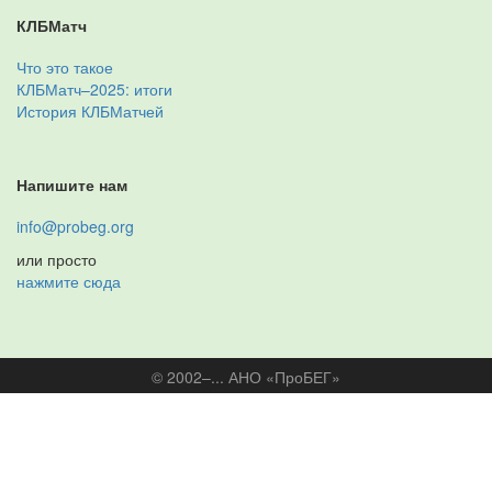
КЛБМатч
Что это такое
КЛБМатч–2025: итоги
История КЛБМатчей
Напишите нам
info@probeg.org
или просто
нажмите сюда
© 2002–... АНО «ПроБЕГ»