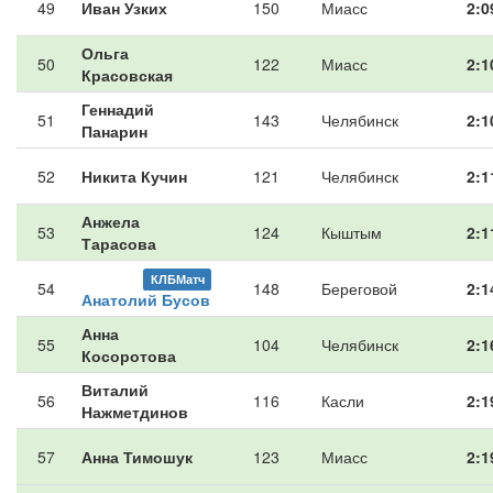
49
Иван Узких
150
Миасс
2:0
Ольга
50
122
Миасс
2:1
Красовская
Геннадий
51
143
Челябинск
2:1
Панарин
52
Никита Кучин
121
Челябинск
2:1
Анжела
53
124
Кыштым
2:1
Тарасова
КЛБМатч
54
148
Береговой
2:1
Анатолий Бусов
Анна
55
104
Челябинск
2:1
Косоротова
Виталий
56
116
Касли
2:1
Нажметдинов
57
Анна Тимошук
123
Миасс
2:1