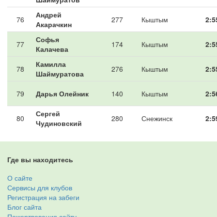
Андрей
76
277
Кыштым
2:5
Акарачкин
Софья
77
174
Кыштым
2:5
Калачева
Камилла
78
276
Кыштым
2:5
Шаймуратова
79
Дарья Олейник
140
Кыштым
2:5
Сергей
80
280
Снежинск
2:5
Чудиновский
Где вы находитесь
О сайте
Сервисы для клубов
Регистрация на забеги
Блог сайта
Пожертвования сайту