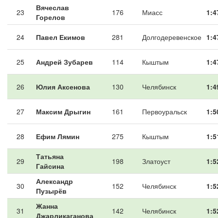
Вячеслав
23
176
Миасс
1:4
Горелов
24
Павел Екимов
281
Долгодеревенское
1:4
25
Андрей Зубарев
114
Кыштым
1:4
26
Юлия Аксенова
130
Челябинск
1:4
27
Максим Дрыгин
161
Первоуральск
1:5
28
Ефим Лямин
275
Кыштым
1:5
Татьяна
29
198
Златоуст
1:5
Гайсина
Александр
30
152
Челябинск
1:5
Пузырёв
Жанна
31
142
Челябинск
1:5
Джарликаганова