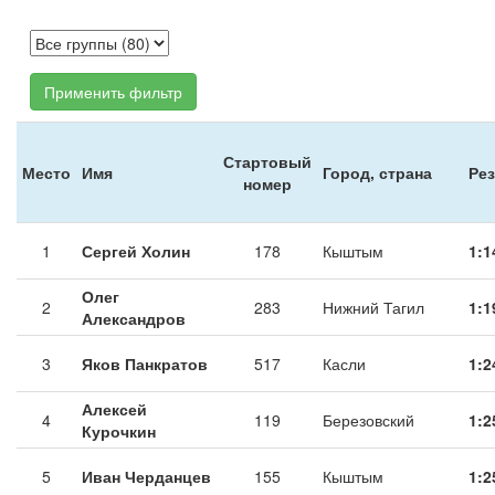
Применить фильтр
Стартовый
Место
Имя
Город, страна
Рез
номер
1
Сергей Холин
178
Кыштым
1:1
Олег
2
283
Нижний Тагил
1:1
Александров
3
Яков Панкратов
517
Касли
1:2
Алексей
4
119
Березовский
1:2
Курочкин
5
Иван Черданцев
155
Кыштым
1:2