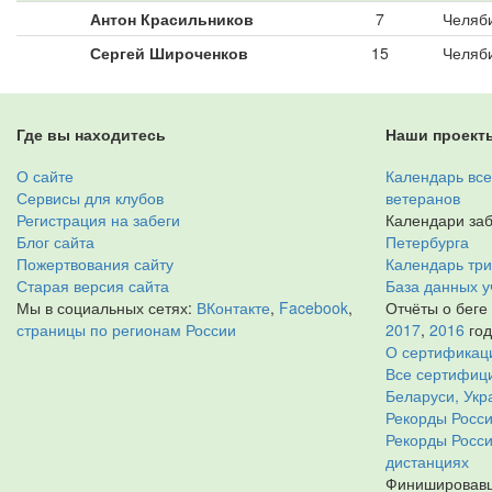
Антон Красильников
7
Челяб
Сергей Широченков
15
Челяб
Где вы находитесь
Наши проект
О сайте
Календарь все
Сервисы для клубов
ветеранов
Регистрация на забеги
Календари заб
Блог сайта
Петербурга
Пожертвования сайту
Календарь тр
Старая версия сайта
База данных у
Мы в социальных сетях:
ВКонтакте
,
Facebook
,
Отчёты о беге
страницы по регионам России
2017
,
2016
го
О сертификац
Все сертифици
Беларуси, Укр
Рекорды Росси
Рекорды Росс
дистанциях
Финишировавш