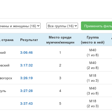
Применить филь
Место среди
Группа
, страна
Результат
мужчин/женщин
(место в ней)
М40
ский
3:06:46
1
(1 из 8)
М40
овский
3:17:32
2
(2 из 8)
М18
вогорск
3:26:19
3
(1 из 3)
М40
куль
3:27:28
4
(3 из 8)
М18
3:37:43
5
(2 из 3)