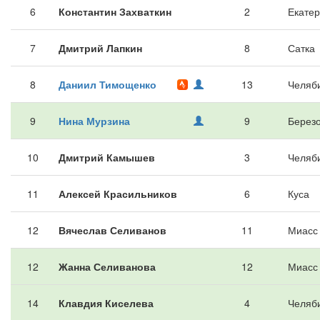
6
Константин Захваткин
2
Екатер
7
Дмитрий Лапкин
8
Сатка
8
Даниил Тимощенко
13
Челяб
9
Нина Мурзина
9
Берез
10
Дмитрий Камышев
3
Челяб
11
Алексей Красильников
6
Куса
12
Вячеслав Селиванов
11
Миасс
12
Жанна Селиванова
12
Миасс
14
Клавдия Киселева
4
Челяб