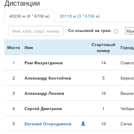
Дистанции
40236 м (6 * 6706 м)
20118 м (3 * 6706 м)
Со ссылкой на трек:
Стартовый
Место
Имя
Город
номер
1
Рим Фахретдинов
14
Совет
2
Александр Кистойчев
5
Берез
3
Александр Леонов
16
Вишне
4
Сергей Дмитриев
1
Чебар
5
Евгений Огородников
10
Сатка