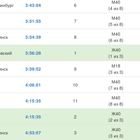
М40
инбург
3:43:04
6
(4 из 8)
М40
3:51:55
7
(5 из 8)
М40
инск
3:54:39
8
(6 из 8)
Ж40
овский
3:56:28
1
(1 из 3)
М18
инск
3:59:52
9
(3 из 3)
М40
4:06:01
10
(7 из 8)
М40
4:15:35
11
(8 из 8)
Ж40
4:15:35
2
(2 из 3)
Ж40
инск
4:53:07
3
(3 из 3)