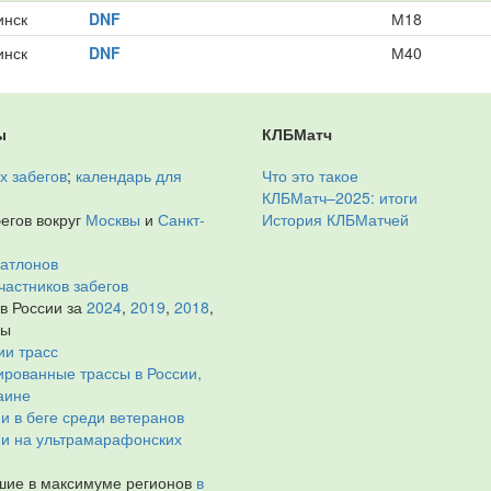
инск
DNF
М18
инск
DNF
М40
ы
КЛБМатч
х забегов
;
календарь для
Что это такое
КЛБМатч–2025: итоги
егов вокруг
Москвы
и
Санкт-
История КЛБМатчей
иатлонов
частников забегов
 в России за
2024
,
2019
,
2018
,
ды
ии трасс
рованные трассы в России,
аине
и в беге среди ветеранов
ии на ультрамарафонских
ие в максимуме регионов
в