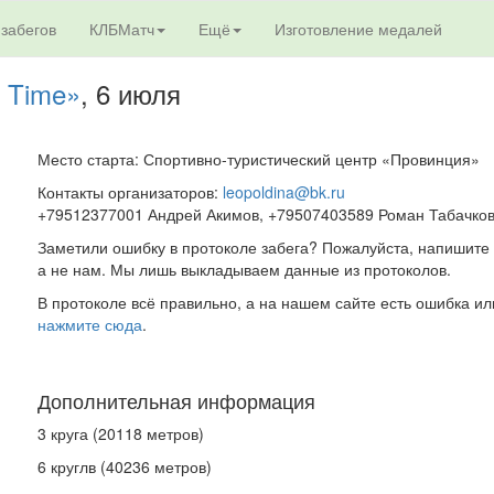
 забегов
КЛБМатч
Ещё
Изготовление медалей
 Time»
, 6 июля
Место старта: Спортивно-туристический центр «Провинция»
Контакты организаторов:
leopoldina@bk.ru
+79512377001 Андрей Акимов, +79507403589 Роман Табачко
Заметили ошибку в протоколе забега? Пожалуйста, напишите 
а не нам. Мы лишь выкладываем данные из протоколов.
В протоколе всё правильно, а на нашем сайте есть ошибка ил
нажмите сюда
.
Дополнительная информация
3 круга (20118 метров)
6 круглв (40236 метров)