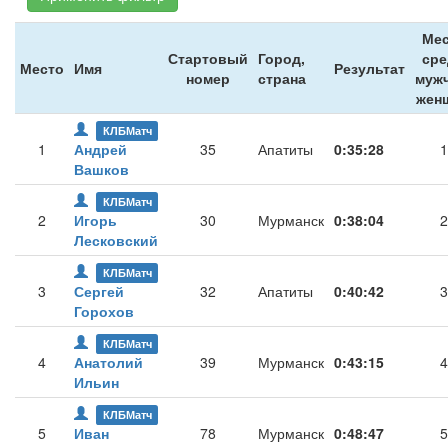
Мес
Стартовый
Город,
сре
Место
Имя
Результат
номер
страна
мужч
жен
КЛБМатч
1
Андрей
35
Апатиты
0:35:28
1
Вашков
КЛБМатч
2
Игорь
30
Мурманск
0:38:04
2
Лесковский
КЛБМатч
3
Сергей
32
Апатиты
0:40:42
3
Горохов
КЛБМатч
4
Анатолий
39
Мурманск
0:43:15
4
Ильин
КЛБМатч
5
Иван
78
Мурманск
0:48:47
5