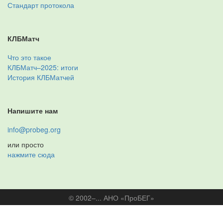
Стандарт протокола
КЛБМатч
Что это такое
КЛБМатч–2025: итоги
История КЛБМатчей
Напишите нам
info@probeg.org
или просто
нажмите сюда
© 2002–... АНО «ПроБЕГ»