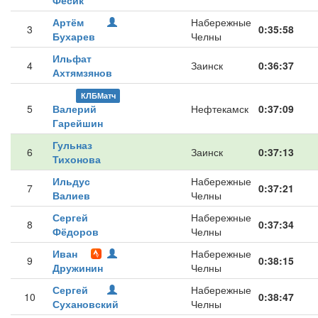
Фесик
Артём
Набережные
3
0:35:58
Бухарев
Челны
Ильфат
4
Заинск
0:36:37
Ахтямзянов
КЛБМатч
5
Валерий
Нефтекамск
0:37:09
Гарейшин
Гульназ
6
Заинск
0:37:13
Тихонова
Ильдус
Набережные
7
0:37:21
Валиев
Челны
Сергей
Набережные
8
0:37:34
Фёдоров
Челны
Иван
Набережные
9
0:38:15
Дружинин
Челны
Сергей
Набережные
10
0:38:47
Сухановский
Челны