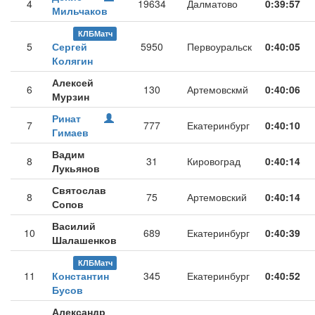
4
19634
Далматово
0:39:57
Мильчаков
КЛБМатч
5
Сергей
5950
Первоуральск
0:40:05
Колягин
Алексей
6
130
Артемовскмй
0:40:06
Мурзин
Ринат
7
777
Екатеринбург
0:40:10
Гимаев
Вадим
8
31
Кировоград
0:40:14
Лукьянов
Святослав
8
75
Артемовский
0:40:14
Сопов
Василий
10
689
Екатеринбург
0:40:39
Шалашенков
КЛБМатч
11
Константин
345
Екатеринбург
0:40:52
Бусов
Александр