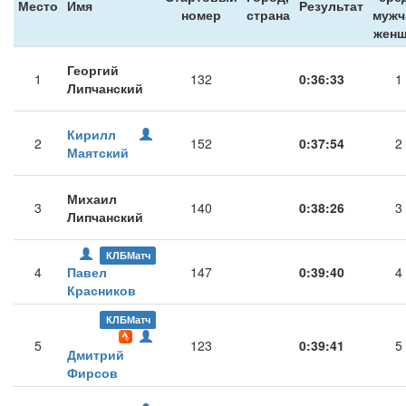
Место
Имя
Результат
номер
страна
мужч
жен
Георгий
1
132
0:36:33
1
Липчанский
Кирилл
2
152
0:37:54
2
Маятский
Михаил
3
140
0:38:26
3
Липчанский
КЛБМатч
4
Павел
147
0:39:40
4
Красников
КЛБМатч
5
123
0:39:41
5
Дмитрий
Фирсов