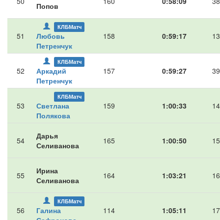
50
160
0:58:09
38
Попов
КЛБМатч
51
Любовь
158
0:59:17
13
Петренчук
КЛБМатч
52
Аркадий
157
0:59:27
39
Петренчук
КЛБМатч
53
Светлана
159
1:00:33
14
Полякова
Дарья
54
165
1:00:50
15
Селиванова
Ирина
55
164
1:03:21
16
Селиванова
КЛБМатч
56
Галина
114
1:05:11
17