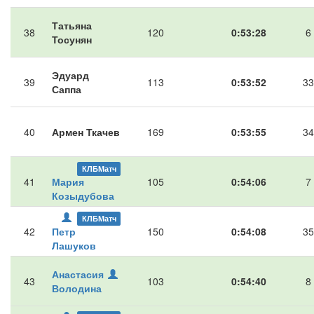
Татьяна
38
120
0:53:28
6
Тосунян
Эдуард
39
113
0:53:52
33
Саппа
40
Армен Ткачев
169
0:53:55
34
КЛБМатч
41
Мария
105
0:54:06
7
Козыдубова
КЛБМатч
42
Петр
150
0:54:08
35
Лашуков
Анастасия
43
103
0:54:40
8
Володина