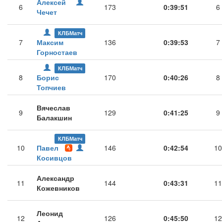
Алексей
6
173
0:39:51
6
Чечет
КЛБМатч
7
Максим
136
0:39:53
7
Горностаев
КЛБМатч
8
Борис
170
0:40:26
8
Топчиев
Вячеслав
9
129
0:41:25
9
Балакшин
КЛБМатч
10
Павел
146
0:42:54
10
Косивцов
Александр
11
144
0:43:31
11
Кожевников
Леонид
12
126
0:45:50
12