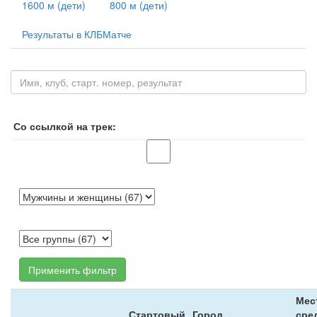
1600 м (дети)
800 м (дети)
Результаты в КЛБМатче
Со ссылкой на трек:
Применить фильтр
Мес
Стартовый
Город,
сре