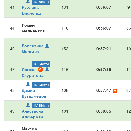
КЛБМатч
44
Руслана
131
0:56:07
9
Бифельд
Роман
44
110
0:56:07
36
Мельников
Валентина
46
153
0:57:21
10
Мизгина
КЛБМатч
47
Ирина
116
0:57:35
11
Скуратова
КЛБМатч
48
Дамир
108
0:57:47
37
Кузахмедов
КЛБМатч
49
Анастасия
101
0:58:05
12
Алферова
Максим