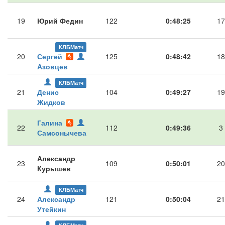
19
Юрий Федин
122
0:48:25
17
КЛБМатч
20
Сергей
125
0:48:42
18
Азовцев
КЛБМатч
21
Денис
104
0:49:27
19
Жидков
Галина
22
112
0:49:36
3
Самсонычева
Александр
23
109
0:50:01
20
Курышев
КЛБМатч
24
Александр
121
0:50:04
21
Утейкин