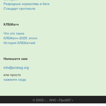
Разрядные нормативы в беге
Стандарт протокола
КЛБМатч
Что это такое
КЛБМатч–2025: итоги
История КЛБМатчей
Напишите нам
info@probeg.org
или просто
нажмите сюда
© 2002–... АНО «ПроБЕГ»