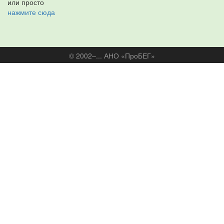
или просто
нажмите сюда
© 2002–... АНО «ПроБЕГ»