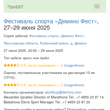
ПроБЕГ
Toggle
navigati
Фестиваль спорта «Демино Фест»
,
27–29 июня 2025
Серия забегов:
Фестиваль спорта «Демино Фест»
Ярославская область, Рыбинский район, д. Дёмино
27 июня 2025, 20:00 – 29 июня 2025
Тип забега: кросс или трейл
3.9, число оценивших — 2
(подробнее)
Оценки, поставленные участниками на дистанции 10 км
(ТР10):
3.9, число оценивших — 2
(подробнее)
Контакты организаторов:
worldcup@demino.com
Alexander Ignatiev Director of Marathons Tel.: +7 4855 23 97 14,
Balashova Elena Sport Manager Tel.: +7 4855 23 97 20
Заметили ошибку в протоколе забега? Пожалуйста, напишите