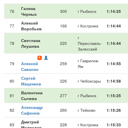
Галина
76
300
г Рыбинск
1:14:25
Черных
Алексей
77
166
г Кострома
1:14:44
Воробьев
г
Светлана
78
220
Переславль-
1:14:44
Леушева
Залесский
г Гаврилов-
79
Алексей
259
1:14:55
Ям
Савасин
Сергей
80
226
г Чебоксары
1:14:58
Маценков
Валентина
81
277
г Рыбинск
1:15:25
Сычева
Александр
82
260
г Тейково
1:15:26
Сафонов
Дмитрий
83
228
г Кострома
1:15:33
Медведев