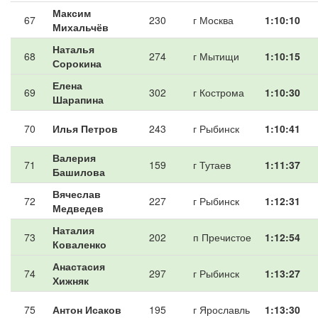
Максим
67
230
г Москва
1:10:10
Михальчёв
Наталья
68
274
г Мытищи
1:10:15
Сорокина
Елена
69
302
г Кострома
1:10:30
Шарапина
70
Илья Петров
243
г Рыбинск
1:10:41
Валерия
71
159
г Тутаев
1:11:37
Башилова
Вячеслав
72
227
г Рыбинск
1:12:31
Медведев
Наталия
73
202
п Пречистое
1:12:54
Коваленко
Анастасия
74
297
г Рыбинск
1:13:27
Хижняк
75
Антон Исаков
195
г Ярославль
1:13:30