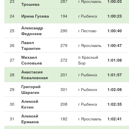
23
287
г Ярославль
1:00:03
Трошева
24
Ирина Гусева
194
г Рыбинск
1:00:23
Александр
25
290
г Пестово
1:00:40
Федосеев
Павел
26
279
г Ярославль
1:00:47
Тарантин
Михаил
п Красный
27
272
1:01:08
Соловьев
Бор
Анастасия
28
201
г Рыбинск
1:01:57
Ковалевская
Григорий
29
301
г Рыбинск
1:02:08
Шарагин
Алексей
30
208
г Рыбинск
1:02:35
Котин
Алексей
31
182
г Ярославль
1:02:41
Ермаков