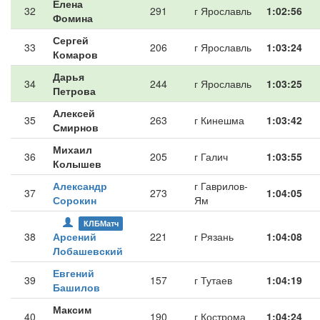
Елена
32
291
г Ярославль
1:02:56
Фомина
Сергей
33
206
г Ярославль
1:03:24
Комаров
Дарья
34
244
г Ярославль
1:03:25
Петрова
Алексей
35
263
г Кинешма
1:03:42
Смирнов
Михаил
36
205
г Галич
1:03:55
Колышев
Александр
г Гаврилов-
37
273
1:04:05
Сорокин
Ям
КЛБМатч
38
Арсений
221
г Рязань
1:04:08
Лобашевский
Евгений
39
157
г Тутаев
1:04:19
Башилов
Максим
40
190
г Кострома
1:04:24