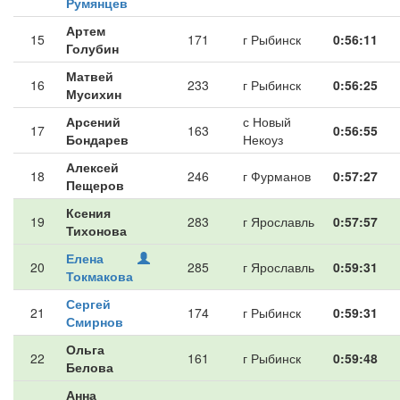
Румянцев
Артем
15
171
г Рыбинск
0:56:11
Голубин
Матвей
16
233
г Рыбинск
0:56:25
Мусихин
Арсений
с Новый
17
163
0:56:55
Бондарев
Некоуз
Алексей
18
246
г Фурманов
0:57:27
Пещеров
Ксения
19
283
г Ярославль
0:57:57
Тихонова
Елена
20
285
г Ярославль
0:59:31
Токмакова
Сергей
21
174
г Рыбинск
0:59:31
Смирнов
Ольга
22
161
г Рыбинск
0:59:48
Белова
Анна