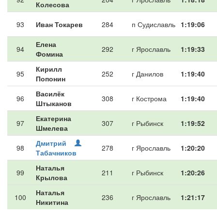
Колесова
93
Иван Токарев
284
п Судиславль
1:19:06
Елена
94
292
г Ярославль
1:19:33
Фомина
Кирилл
95
252
г Данилов
1:19:40
Попонин
Василёк
96
308
г Кострома
1:19:40
Штыканов
Екатерина
97
307
г Рыбинск
1:19:52
Шмелева
Дмитрий
98
278
г Ярославль
1:20:20
Табачников
Наталья
99
211
г Рыбинск
1:20:26
Крылова
Наталья
100
236
г Ярославль
1:21:17
Никитина