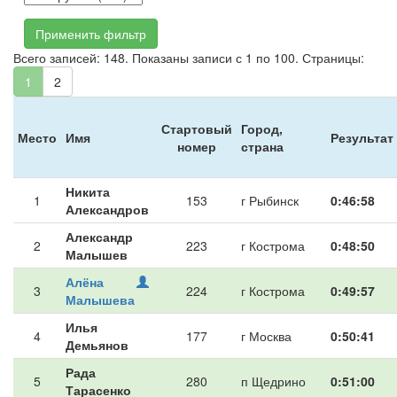
Применить фильтр
Всего записей: 148. Показаны записи с 1 по 100. Страницы:
1
2
Стартовый
Город,
Место
Имя
Результат
номер
страна
Никита
1
153
г Рыбинск
0:46:58
Александров
Александр
2
223
г Кострома
0:48:50
Малышев
Алёна
3
224
г Кострома
0:49:57
Малышева
Илья
4
177
г Москва
0:50:41
Демьянов
Рада
5
280
п Щедрино
0:51:00
Тарасенко