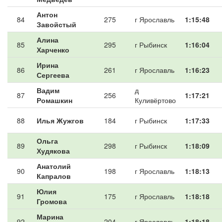
Антон
84
275
г Ярославль
1:15:48
Завойстый
Алина
85
295
г Рыбинск
1:16:04
Харченко
Ирина
86
261
г Ярославль
1:16:23
Сергеева
Вадим
д
87
256
1:17:21
Ромашкин
Куливёртово
88
Илья Жужгов
184
г Рыбинск
1:17:33
Ольга
89
298
г Рыбинск
1:18:09
Худякова
Анатолий
90
198
г Ярославль
1:18:13
Капралов
Юлия
91
175
г Ярославль
1:18:18
Громова
Марина
92
204
г Ярославль
1:18:18