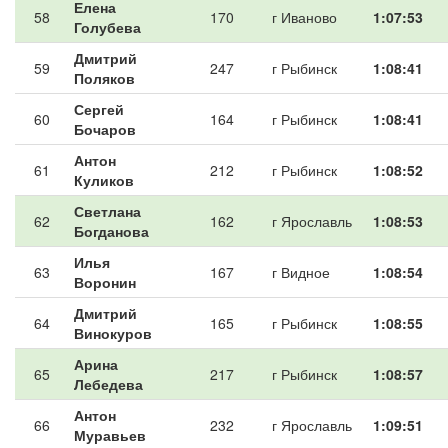
Елена
58
170
г Иваново
1:07:53
Голубева
Дмитрий
59
247
г Рыбинск
1:08:41
Поляков
Сергей
60
164
г Рыбинск
1:08:41
Бочаров
Антон
61
212
г Рыбинск
1:08:52
Куликов
Светлана
62
162
г Ярославль
1:08:53
Богданова
Илья
63
167
г Видное
1:08:54
Воронин
Дмитрий
64
165
г Рыбинск
1:08:55
Винокуров
Арина
65
217
г Рыбинск
1:08:57
Лебедева
Антон
66
232
г Ярославль
1:09:51
Муравьев