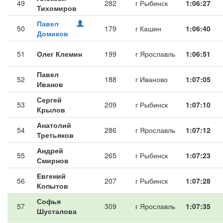
49
282
г Рыбинск
1:06:27
Тихомиров
Павел
50
179
г Кашин
1:06:40
Домиков
51
Олег Клемин
199
г Ярославль
1:06:51
Павел
52
188
г Иваново
1:07:05
Иванов
Сергей
53
209
г Рыбинск
1:07:10
Крылов
Анатолий
54
286
г Ярославль
1:07:12
Третьяков
Андрей
55
265
г Рыбинск
1:07:23
Смирнов
Евгений
56
207
г Рыбинск
1:07:28
Копытов
Софья
57
309
г Ярославль
1:07:35
Шусталова