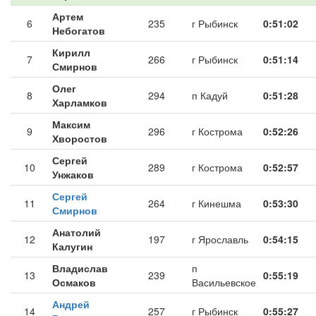
Артем
6
235
г Рыбинск
0:51:02
Небогатов
Кирилл
7
266
г Рыбинск
0:51:14
Смирнов
Олег
8
294
п Кадуй
0:51:28
Харламков
Максим
9
296
г Кострома
0:52:26
Хворостов
Сергей
10
289
г Кострома
0:52:57
Унжаков
Сергей
11
264
г Кинешма
0:53:30
Смирнов
Анатолий
12
197
г Ярославль
0:54:15
Калугин
Владислав
п
13
239
0:55:19
Осмаков
Васильевское
Андрей
14
257
г Рыбинск
0:55:27