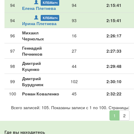
КЛБМатч
94
94
2:15:41
Елена Плетнева
КЛБМатч
94
93
2:15:41
Ирина Плетнева
Михаил
96
16
2:26:17
Чернолых
Геннадий
97
27
2:27:33
Печников
Дмитрий
98
44
2:29:48
Куценко
Дмитрий
99
102
2:30:10
Бурдунюк
100
Роман Коваленко
45
2:32:22
Всего записей: 105. Показаны записи с 1 по 100. Страницы:
1
2
Где вы находитесь