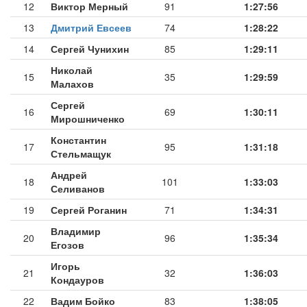
12
Виктор Мерный
91
1:27:56
13
Дмитрий Евсеев
74
1:28:22
14
Сергей Чунихин
85
1:29:11
Николай
15
35
1:29:59
Малахов
Сергей
16
69
1:30:11
Мирошниченко
Константин
17
95
1:31:18
Стельмащук
Андрей
18
101
1:33:03
Селиванов
19
Сергей Роганин
71
1:34:31
Владимир
20
96
1:35:34
Егозов
Игорь
21
32
1:36:03
Кондауров
22
Вадим Бойко
83
1:38:05