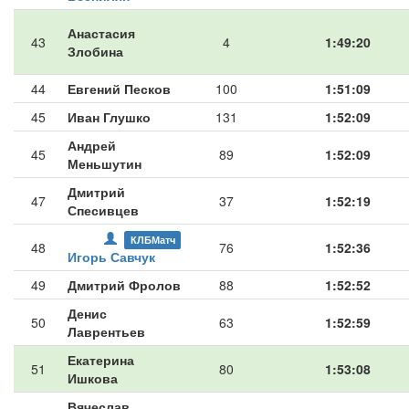
Анастасия
43
4
1:49:20
Злобина
44
Евгений Песков
100
1:51:09
45
Иван Глушко
131
1:52:09
Андрей
45
89
1:52:09
Меньшутин
Дмитрий
47
37
1:52:19
Спесивцев
КЛБМатч
48
76
1:52:36
Игорь Савчук
49
Дмитрий Фролов
88
1:52:52
Денис
50
63
1:52:59
Лаврентьев
Екатерина
51
80
1:53:08
Ишкова
Вячеслав