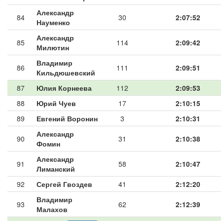
Александр
84
30
2:07:52
Науменко
Александр
85
114
2:09:42
Милютин
Владимир
86
111
2:09:51
Кильдюшевский
87
Юлия Корнеева
112
2:09:53
88
Юрий Чуев
17
2:10:15
89
Евгений Воронин
3
2:10:31
Александр
90
31
2:10:38
Фомин
Александр
91
58
2:10:47
Лиманский
92
Сергей Гвоздев
41
2:12:20
Владимир
93
62
2:12:39
Малахов