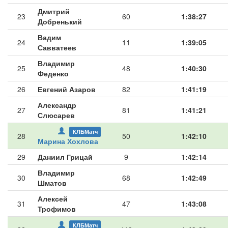
Дмитрий
23
60
1:38:27
Добренький
Вадим
24
11
1:39:05
Савватеев
Владимир
25
48
1:40:30
Феденко
26
Евгений Азаров
82
1:41:19
Александр
27
81
1:41:21
Слюсарев
КЛБМатч
28
50
1:42:10
Марина Хохлова
29
Даниил Грицай
9
1:42:14
Владимир
30
68
1:42:49
Шматов
Алексей
31
47
1:43:08
Трофимов
КЛБМатч