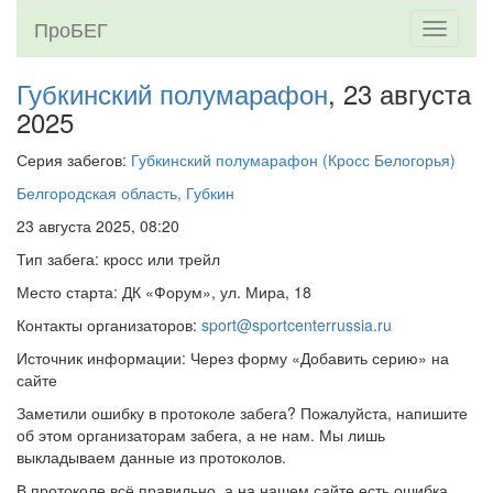
ПроБЕГ
Toggle
navigati
Губкинский полумарафон
, 23 августа
2025
Серия забегов:
Губкинский полумарафон (Кросс Белогорья)
Белгородская область, Губкин
23 августа 2025, 08:20
Тип забега: кросс или трейл
Место старта: ДК «Форум», ул. Мира, 18
Контакты организаторов:
sport@sportcenterrussia.ru
Источник информации: Через форму «Добавить серию» на
сайте
Заметили ошибку в протоколе забега? Пожалуйста, напишите
об этом организаторам забега, а не нам. Мы лишь
выкладываем данные из протоколов.
В протоколе всё правильно, а на нашем сайте есть ошибка