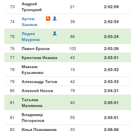
Андрей
73
21
2:02:09
Троицкий
Артем
74
39
2:02:54
Хаимов
Лидия
75
86
2:03:24
Маурина
76
Павел Ершов
103
2:03:26
77
Кристина Исаева
43
2:03:51
Максим
78
15
2:03:52
Кузьменко
79
Александр Титов
42
2:03:53
80
Алексей Носов
79
2:04:21
Татьяна
81
40
2:05:01
Малявина
Владимир
81
55
2:05:01
Погорелов
83
Илья Пономарев
33
2:06:06