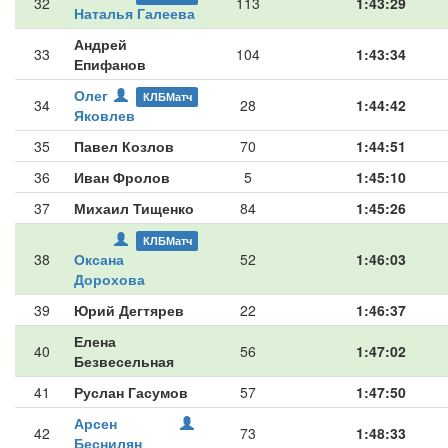
32
113
1:43:29
Наталья Галеева
Андрей
33
104
1:43:34
Епифанов
Олег
КЛБМатч
34
28
1:44:42
Яковлев
35
Павел Козлов
70
1:44:51
36
Иван Фролов
5
1:45:10
37
Михаил Тищенко
84
1:45:26
КЛБМатч
38
Оксана
52
1:46:03
Дорохова
39
Юрий Дегтярев
22
1:46:37
Елена
40
56
1:47:02
Безвесельная
41
Руслан Гасумов
57
1:47:50
Арсен
42
73
1:48:33
Беснилян