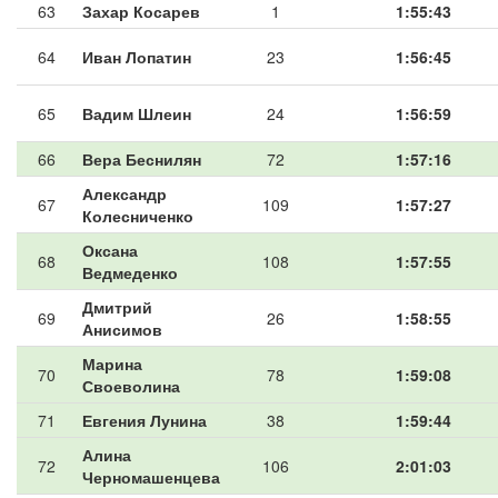
63
Захар Косарев
1
1:55:43
64
Иван Лопатин
23
1:56:45
65
Вадим Шлеин
24
1:56:59
66
Вера Беснилян
72
1:57:16
Александр
67
109
1:57:27
Колесниченко
Оксана
68
108
1:57:55
Ведмеденко
Дмитрий
69
26
1:58:55
Анисимов
Марина
70
78
1:59:08
Своеволина
71
Евгения Лунина
38
1:59:44
Алина
72
106
2:01:03
Черномашенцева