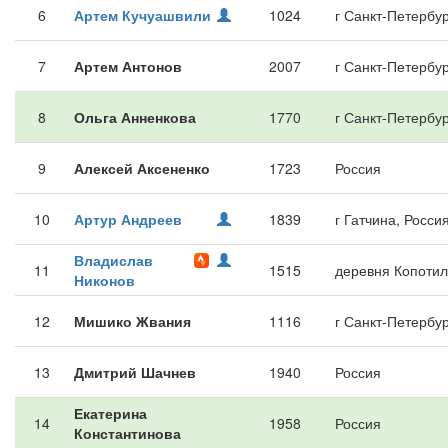
6
Артем Кучуашвили
1024
г Санкт-Петербур
7
Артем Антонов
2007
г Санкт-Петербур
8
Ольга Анненкова
1770
г Санкт-Петербур
9
Алексей Аксененко
1723
Россия
10
Артур Андреев
1839
г Гатчина, Росси
Владислав
11
1515
деревня Копотил
Никонов
12
Мишико Жвания
1116
г Санкт-Петербур
13
Дмитрий Шачнев
1940
Россия
Екатерина
14
1958
Россия
Константинова