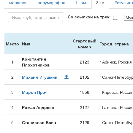
марафон
полумарафон
11 км
3 км
Результа
Со ссылкой на трек:
Стартовый
Место
Имя
Город, страна
номер
Константин
1
2123
г Абинск, Россия
Плохотников
2
Михаил Игушкин
2102
г Санкт-Петербур
3
Мирон Прач
1858
г Кировск, Росси
4
Роман Андреев
2127
г Гатчина, Росси
5
Станислав Баев
2129
г Санкт-Петербур