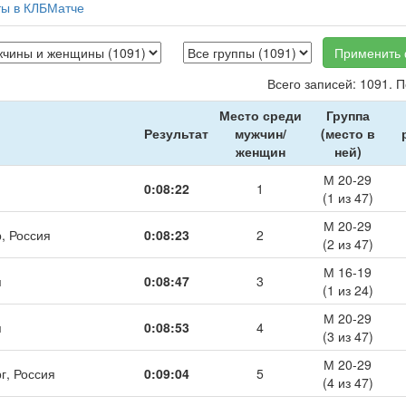
ты в КЛБМатче
Применить 
Всего записей: 1091. 
Место среди
Группа
Результат
мужчин/
(место в
женщин
ней)
М 20-29
0:08:22
1
(1 из 47)
М 20-29
, Россия
0:08:23
2
(2 из 47)
М 16-19
я
0:08:47
3
(1 из 24)
М 20-29
я
0:08:53
4
(3 из 47)
М 20-29
г, Россия
0:09:04
5
(4 из 47)