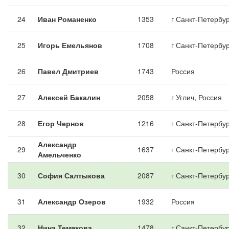
24
Иван Романенко
1353
г Санкт-Петербур
25
Игорь Емельянов
1708
г Санкт-Петербур
26
Павел Дмитриев
1743
Россия
27
Алексей Бакалин
2058
г Углич, Россия
28
Егор Чернов
1216
г Санкт-Петербур
Александр
29
1637
г Санкт-Петербур
Амельченко
30
София Салтыкова
2087
г Санкт-Петербур
31
Александр Озеров
1932
Россия
32
Нина Темякова
1478
г Санкт-Петербур