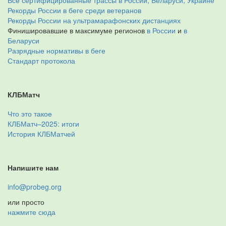
Все сертифицированные трассы в России, Беларуси, Украине
Рекорды России в беге среди ветеранов
Рекорды России на ультрамарафонских дистанциях
Финишировавшие в максимуме регионов
в России
и
в
Беларуси
Разрядные нормативы в беге
Стандарт протокола
КЛБМатч
Что это такое
КЛБМатч–2025: итоги
История КЛБМатчей
Напишите нам
info@probeg.org
или просто
нажмите сюда