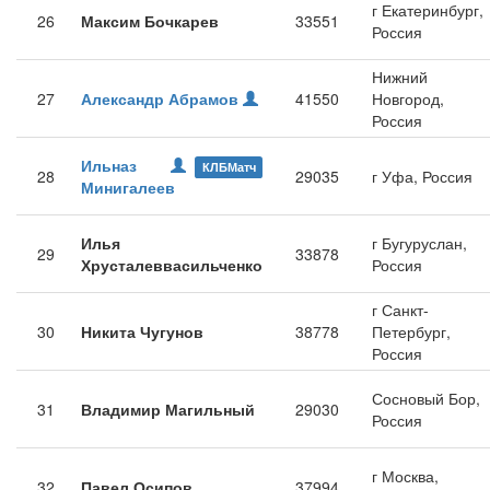
г Екатеринбург,
26
Максим Бочкарев
33551
Россия
Нижний
27
Александр Абрамов
41550
Новгород,
Россия
Ильназ
КЛБМатч
28
29035
г Уфа, Россия
Минигалеев
Илья
г Бугуруслан,
29
33878
Хрусталеввасильченко
Россия
г Санкт-
30
Никита Чугунов
38778
Петербург,
Россия
Сосновый Бор,
31
Владимир Магильный
29030
Россия
г Москва,
32
Павел Осипов
37994