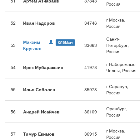
51
Артём Азнабаев
37843
Россия
г Москва,
52
Иван Надоров
34746
Россия
Санкт-
Максим
КЛБМатч
53
33663
Петербург,
Круглов
Россия
г Набережные
54
Ирек Мубаракшин
41978
Челны, Россия
г Сарапул,
55
Илья Соболев
35973
Россия
Оренбург,
56
Андрей Исайчев
36109
Россия
г Москва,
57
Тимур Екимов
36915
Россия