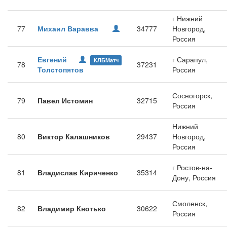
г Нижний
77
Михаил Варавва
34777
Новгород,
Россия
Евгений
г Сарапул,
КЛБМатч
78
37231
Толстопятов
Россия
Сосногорск,
79
Павел Истомин
32715
Россия
Нижний
80
Виктор Калашников
29437
Новгород,
Россия
г Ростов-на-
81
Владислав Кириченко
35314
Дону, Россия
Смоленск,
82
Владимир Кнотько
30622
Россия