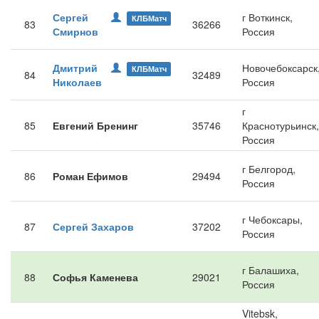
Сергей
г Воткинск,
КЛБМатч
83
36266
Смирнов
Россия
Дмитрий
Новочебоксарск
КЛБМатч
84
32489
Николаев
Россия
г
85
Евгений Бренинг
35746
Краснотурьинск,
Россия
г Белгород,
86
Роман Ефимов
29494
Россия
г Чебоксары,
87
Сергей Захаров
37202
Россия
г Балашиха,
88
Софья Каменева
29021
Россия
Vitebsk,