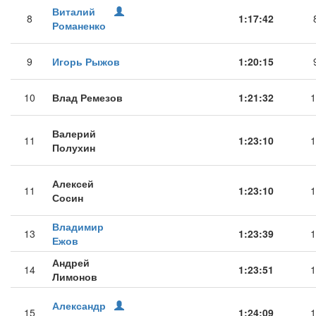
Виталий
8
1:17:42
Романенко
9
Игорь Рыжов
1:20:15
10
Влад Ремезов
1:21:32
1
Валерий
11
1:23:10
1
Полухин
Алексей
11
1:23:10
1
Сосин
Владимир
13
1:23:39
1
Ежов
Андрей
14
1:23:51
1
Лимонов
Александр
15
1:24:09
1