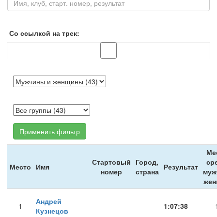
Со ссылкой на трек:
Применить фильтр
Ме
Стартовый
Город,
ср
Место
Имя
Результат
номер
страна
муж
жен
Андрей
1
1:07:38
Кузнецов