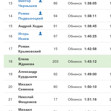
Виктор
13
86
Обнинск
1:38:05
Чернышев
Роман
14
94
Обнинск
1:38:11
Подвысоцкий
15
Андрей Ходак
91
Обнинск
1:38:45
Игорь
16
97
Обнинск
1:40:25
Исаев
Роман
17
15
Обнинск
1:42:58
Крымовский
Елена
18
203
Обнинск
1:43:12
Жданова
Александр
19
92
Обнинск
1:49:00
Курдышев
Михаил
20
80
Обнинск
1:50:10
Семенов
Николай
21
17
Обнинск
1:51:16
Фищенков
Михаил