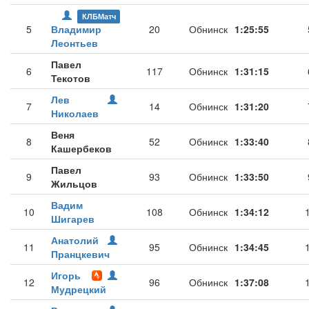
КЛБМатч
5
Владимир
20
Обнинск
1:25:55
Леонтьев
Павел
6
117
Обнинск
1:31:15
Текотов
Лев
7
14
Обнинск
1:31:20
Николаев
Веня
8
52
Обнинск
1:33:40
Кашербеков
Павел
9
93
Обнинск
1:33:50
Жильцов
Вадим
10
108
Обнинск
1:34:12
Шигарев
Анатолий
11
95
Обнинск
1:34:45
Пранцкевич
Игорь
12
96
Обнинск
1:37:08
Мудрецкий