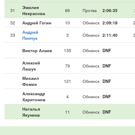
Эмилия
31
66
Протва
2:06:35
Некрасова
32
Андрей Гогин
10
Обнинск
2:09:18
Андрей
33
3
Обнинск
2:11:40
Пинчук
Виктор Алаев
135
Обнинск
DNF
Алексей
79
Обнинск
DNF
Лашук
Михаил
121
Обнинск
DNF
Фомин
Александр
4
Обнинск
DNF
Харитонов
Наталья
11
Обнинск
DNF
Якунина