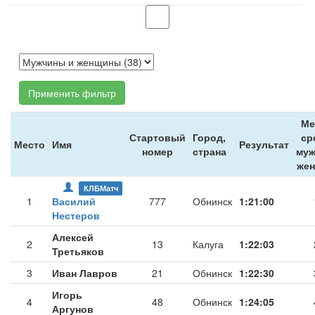
Применить фильтр
Ме
Стартовый
Город,
ср
Место
Имя
Результат
номер
страна
муж
же
КЛБМатч
1
Василий
777
Обнинск
1:21:00
Нестеров
Алексей
2
13
Калуга
1:22:03
Третьяков
3
Иван Лавров
21
Обнинск
1:22:30
Игорь
4
48
Обнинск
1:24:05
Аргунов