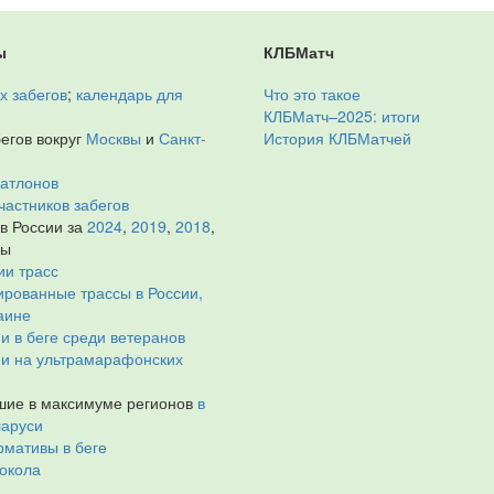
ы
КЛБМатч
х забегов
;
календарь для
Что это такое
КЛБМатч–2025: итоги
егов вокруг
Москвы
и
Санкт-
История КЛБМатчей
иатлонов
частников забегов
 в России за
2024
,
2019
,
2018
,
ды
ии трасс
рованные трассы в России,
аине
и в беге среди ветеранов
ии на ультрамарафонских
ие в максимуме регионов
в
ларуси
мативы в беге
окола