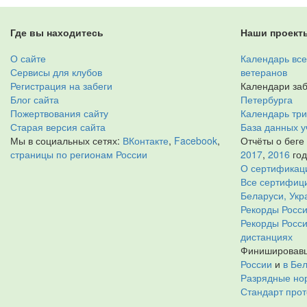
Где вы находитесь
Наши проект
О сайте
Календарь все
Сервисы для клубов
ветеранов
Регистрация на забеги
Календари заб
Блог сайта
Петербурга
Пожертвования сайту
Календарь тр
Старая версия сайта
База данных у
Мы в социальных сетях:
ВКонтакте
,
Facebook
,
Отчёты о беге
страницы по регионам России
2017
,
2016
го
О сертификац
Все сертифици
Беларуси, Укр
Рекорды Росси
Рекорды Росс
дистанциях
Финишировавш
России
и
в Бе
Разрядные нор
Стандарт прот