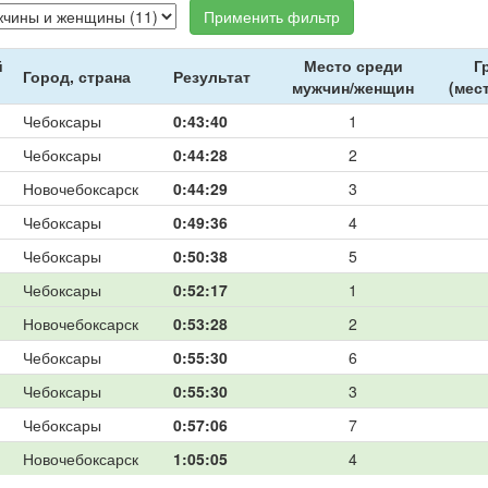
Применить фильтр
й
Место среди
Г
Город, страна
Результат
мужчин/женщин
(мес
Чебоксары
0:43:40
1
Чебоксары
0:44:28
2
Новочебоксарск
0:44:29
3
Чебоксары
0:49:36
4
Чебоксары
0:50:38
5
Чебоксары
0:52:17
1
Новочебоксарск
0:53:28
2
Чебоксары
0:55:30
6
Чебоксары
0:55:30
3
Чебоксары
0:57:06
7
Новочебоксарск
1:05:05
4