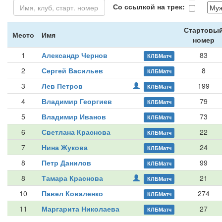
Со ссылкой на трек:
Стартовы
Место
Имя
номер
1
Александр Чернов
83
КЛБМатч
2
Сергей Васильев
8
КЛБМатч
3
Лев Петров
199
КЛБМатч
4
Владимир Георгиев
79
КЛБМатч
5
Владимир Иванов
73
КЛБМатч
6
Светлана Краснова
22
КЛБМатч
7
Нина Жукова
24
КЛБМатч
8
Петр Данилов
99
КЛБМатч
8
Тамара Краснова
21
КЛБМатч
10
Павел Коваленко
274
КЛБМатч
11
Маргарита Николаева
27
КЛБМатч