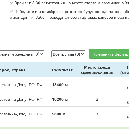
✅ Время: в 8:30 регистрация на месте старта и разминка; в 9:
✅ Победители и призёры в протоколе будут определятся в а
и женщин. ✅ Забег проводится без стартовых взносов и без н
Применить фильтр
Место среди
ород, страна
Результат
мужчин/женщин
(мес
остов-на-Дону, РО, РФ
13400 м
1
(
остов-на-Дону, РО, РФ
10200 м
2
(
остов-на-Дону, РО, РФ
9600 м
3
(