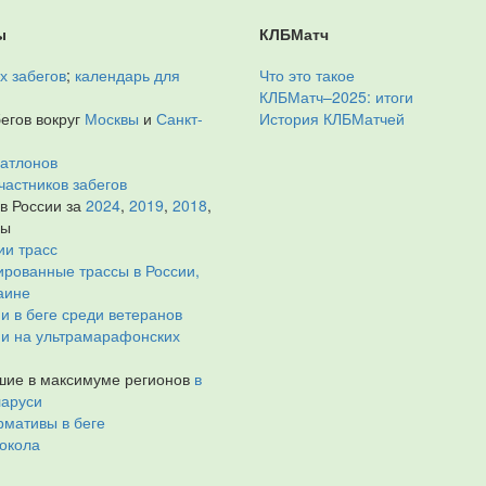
ы
КЛБМатч
х забегов
;
календарь для
Что это такое
КЛБМатч–2025: итоги
егов вокруг
Москвы
и
Санкт-
История КЛБМатчей
иатлонов
частников забегов
 в России за
2024
,
2019
,
2018
,
ды
ии трасс
рованные трассы в России,
аине
и в беге среди ветеранов
ии на ультрамарафонских
ие в максимуме регионов
в
ларуси
мативы в беге
окола