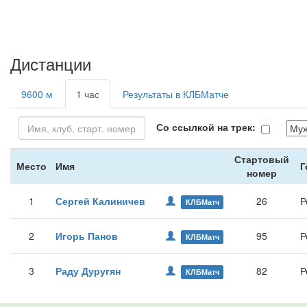
Дистанции
9600 м
1 час
Результаты в КЛБМатче
Со ссылкой на трек:
Стартовый
Место
Имя
Г
номер
1
Сергей Калиничев
26
Р
КЛБМатч
2
Игорь Панов
95
Р
КЛБМатч
3
Раду Дуругян
82
Р
КЛБМатч