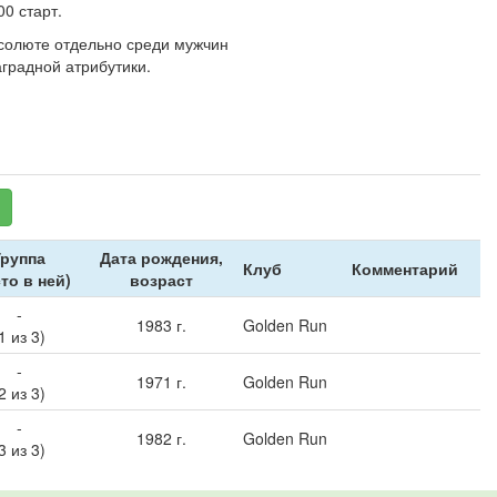
00 старт.
бсолюте отдельно среди мужчин
аградной атрибутики.
Группа
Дата рождения,
Клуб
Комментарий
то в ней)
возраст
-
1983 г.
Golden Run
1 из 3)
-
1971 г.
Golden Run
2 из 3)
-
1982 г.
Golden Run
3 из 3)