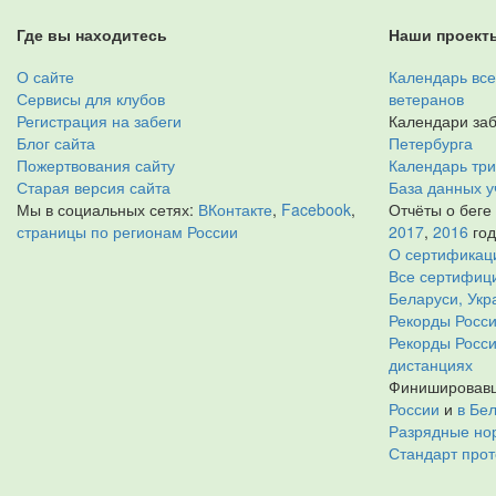
Где вы находитесь
Наши проект
О сайте
Календарь все
Сервисы для клубов
ветеранов
Регистрация на забеги
Календари заб
Блог сайта
Петербурга
Пожертвования сайту
Календарь тр
Старая версия сайта
База данных у
Мы в социальных сетях:
ВКонтакте
,
Facebook
,
Отчёты о беге
страницы по регионам России
2017
,
2016
го
О сертификац
Все сертифици
Беларуси, Укр
Рекорды Росси
Рекорды Росс
дистанциях
Финишировавш
России
и
в Бе
Разрядные нор
Стандарт прот