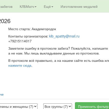
 забегов
КЛБМатч
Ещё
Изготовление медалей
2026
Место старта: Академгородок
Контакты организаторов:
klb_apatity@mail.ru
+79215114017
Заметили ошибку в протоколе забега? Пожалуйста, напишите 
а не нам. Мы лишь выкладываем данные из протоколов.
В протоколе всё правильно, а на нашем сайте есть ошибка ил
нажмите сюда
.
тче
Применить фильтр