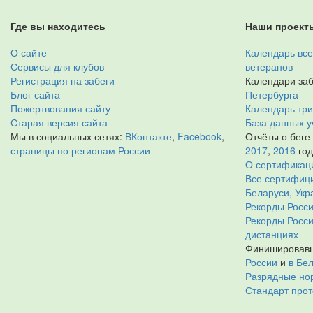
Где вы находитесь
Наши проект
О сайте
Календарь все
Сервисы для клубов
ветеранов
Регистрация на забеги
Календари заб
Блог сайта
Петербурга
Пожертвования сайту
Календарь тр
Старая версия сайта
База данных у
Мы в социальных сетях:
ВКонтакте
,
Facebook
,
Отчёты о беге
страницы по регионам России
2017
,
2016
го
О сертификац
Все сертифици
Беларуси, Укр
Рекорды Росси
Рекорды Росс
дистанциях
Финишировавш
России
и
в Бе
Разрядные нор
Стандарт прот