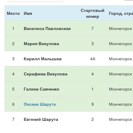
Стартовый
Место
Имя
Город, стр
номер
1
Василиса Павловская
7
Мончегорск
2
Мария Викулова
3
Мончегорск
3
Кирилл Малышев
4А
Мончегорск
4
Серафима Викулова
4
Мончегорск
5
Галина Савченко
1
Мончегорск
6
Оксана Шарута
9
Мончегорск
7
Евгений Шарута
2
Мончегорск