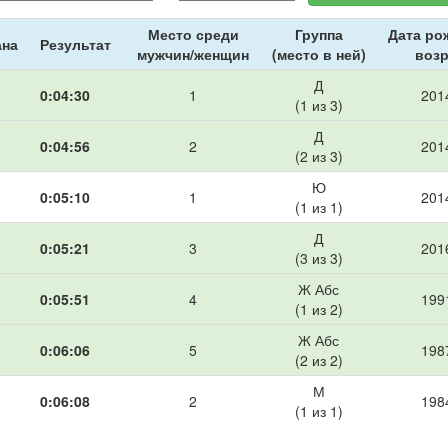
Место среди
Группа
Дата ро
ана
Результат
мужчин/женщин
(место в ней)
возр
Д
0:04:30
1
2014
(1 из 3)
Д
0:04:56
2
2014
(2 из 3)
Ю
0:05:10
1
2014
(1 из 1)
Д
0:05:21
3
2016
(3 из 3)
Ж Абс
0:05:51
4
1991
(1 из 2)
Ж Абс
0:06:06
5
1987
(2 из 2)
М
0:06:08
2
1984
(1 из 1)