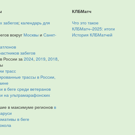
ы
КЛБМатч
х забегов
;
календарь для
Что это такое
КЛБМатч–2025: итоги
егов вокруг
Москвы
и
Санкт-
История КЛБМатчей
иатлонов
частников забегов
 в России за
2024
,
2019
,
2018
,
ды
ии трасс
рованные трассы в России,
аине
и в беге среди ветеранов
ии на ультрамарафонских
ие в максимуме регионов
в
ларуси
мативы в беге
окола