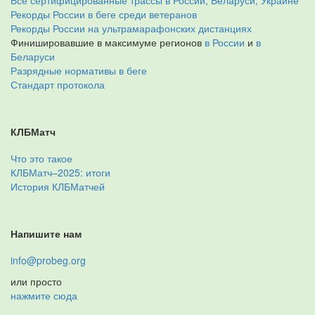
Все сертифицированные трассы в России, Беларуси, Украине
Рекорды России в беге среди ветеранов
Рекорды России на ультрамарафонских дистанциях
Финишировавшие в максимуме регионов
в России
и
в
Беларуси
Разрядные нормативы в беге
Стандарт протокола
КЛБМатч
Что это такое
КЛБМатч–2025: итоги
История КЛБМатчей
Напишите нам
info@probeg.org
или просто
нажмите сюда