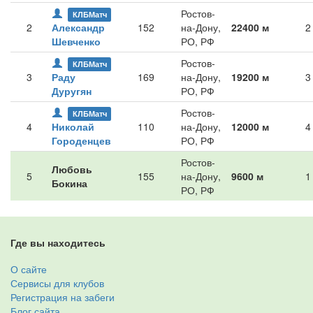
Ростов-
КЛБМатч
2
Александр
152
на-Дону,
22400 м
2
Шевченко
РО, РФ
Ростов-
КЛБМатч
3
Раду
169
на-Дону,
19200 м
3
Дуругян
РО, РФ
Ростов-
КЛБМатч
4
Николай
110
на-Дону,
12000 м
4
Городенцев
РО, РФ
Ростов-
Любовь
5
155
на-Дону,
9600 м
1
Бокина
РО, РФ
Где вы находитесь
О сайте
Сервисы для клубов
Регистрация на забеги
Блог сайта