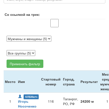
Со ссылкой на трек:
Применить фильтр
Мес
Стартовый
Город,
сре
Место
Имя
Результат
номер
страна
мужч
жен
КЛБМатч
Таганрог,
1
Игорь
116
24200 м
1
РО, РФ
Носоченко