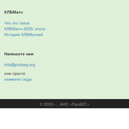
КЛБМатч
Что это такое
КЛБМатч–2025: итоги
История КЛБМатчей
Напишите нам
info@probeg.org
или просто
нажмите сюда
© 2002–... АНО «ПроБЕГ»