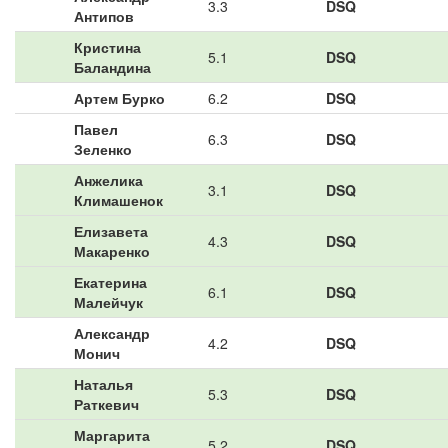
3.3
DSQ
Антипов
Кристина
5.1
DSQ
Баландина
Артем Бурко
6.2
DSQ
Павел
6.3
DSQ
Зеленко
Анжелика
3.1
DSQ
Климашенок
Елизавета
4.3
DSQ
Макаренко
Екатерина
6.1
DSQ
Малейчук
Александр
4.2
DSQ
Монич
Наталья
5.3
DSQ
Раткевич
Маргарита
5.2
DSQ