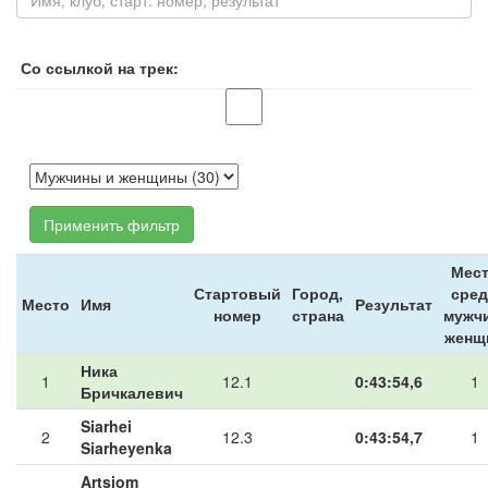
Со ссылкой на трек:
Применить фильтр
Мес
Стартовый
Город,
сре
Место
Имя
Результат
номер
страна
мужчи
женщ
Ника
1
12.1
0:43:54,6
1
Бричкалевич
Siarhei
2
12.3
0:43:54,7
1
Siarheyenka
Artsiom