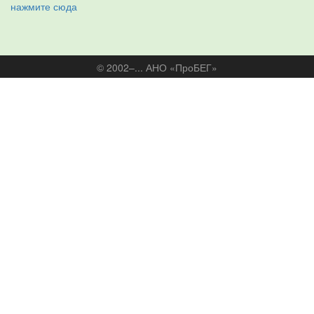
нажмите сюда
© 2002–... АНО «ПроБЕГ»