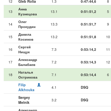
12
Gleb Rolia
1.3
0:47:44,6
8
Анна
13
13.1
0:51:51,2
5
Кузнецова
Олег
14
13.3
0:51:51,7
9
Прокудин
Данила
15
13.2
0:51:51,8
10
Косинов
Сергей
16
7.3
0:53:14,2
11
Нищук
Александр
17
7.2
0:53:14,3
12
Балабаев
Наталья
18
7.1
0:53:14,4
6
Острикова
Filip
4.1
DSQ
Alkhouka
Sergey
3.2
DSQ
Melnik
Александр