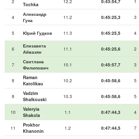
2
12.2
0:43:54,7
1
Tochka
Александр
4
11.2
0:45:25,3
3
Гуна
5
Юрий Гудков
11.3
0:45:25,5
4
Елизавета
6
11.1
0:45:25,6
2
Айвазян
Светлана
7
10.1
0:45:57,7
3
Филипович
Raman
8
10.2
0:45:58,6
5
Katolikau
Vadzim
8
10.3
0:45:58,6
5
Shalkouski
Valeryia
10
1.1
0:47:44,3
4
Shakola
Prokhor
11
1.2
0:47:44,5
7
Khanonin