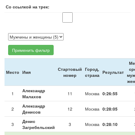
Со ссылкой на трек:
Применить фильтр
Ме
Стартовый
Город,
ср
Место
Имя
Результат
номер
страна
муж
же
Александр
1
11
Москва
0:26:55
Малахов
Александр
2
12
Москва
0:28:05
Денисов
Денис
3
3
Москва
0:28:10
Загребельский