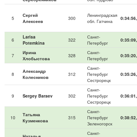
Сергей
Ленинградская
5
300
0:34:56
Алексеев
обл. Гатчина
Larisa
Санкт-
6
322
0:35:09
Potemkina
Петербург
Ирина
Санкт-
7
328
0:35:20
Хлобыстова
Петербург
Санкт-
Александр
8
312
Петербург
0:35:26
Колесников
Сестрорецк
Санкт-
9
Sergey Baraev
302
Петербург
0:36:01
Сестрорецк
Санкт-
Татьяна
10
315
Петербург
0:38:52
Кузменкова
Зеленогорск
Санкт-
Наталья