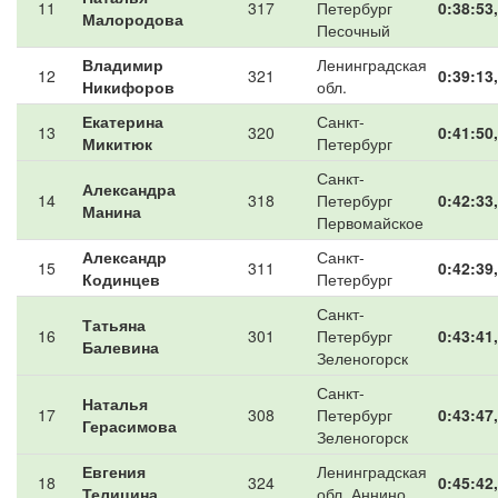
11
317
Петербург
0:38:53
Малородова
Песочный
Владимир
Ленинградская
12
321
0:39:13
Никифоров
обл.
Екатерина
Санкт-
13
320
0:41:50
Микитюк
Петербург
Санкт-
Александра
14
318
Петербург
0:42:33
Манина
Первомайское
Александр
Санкт-
15
311
0:42:39
Кодинцев
Петербург
Санкт-
Татьяна
16
301
Петербург
0:43:41
Балевина
Зеленогорск
Санкт-
Наталья
17
308
Петербург
0:43:47
Герасимова
Зеленогорск
Евгения
Ленинградская
18
324
0:45:42
Телицина
обл. Аннино