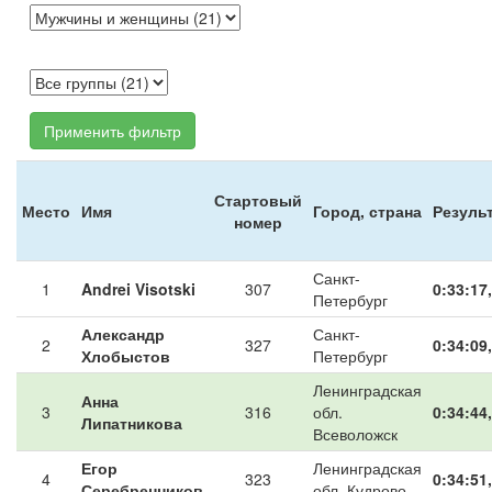
Применить фильтр
Стартовый
Место
Имя
Город, страна
Резуль
номер
Санкт-
1
Andrei Visotski
307
0:33:17
Петербург
Александр
Санкт-
2
327
0:34:09
Хлобыстов
Петербург
Ленинградская
Анна
3
316
обл.
0:34:44
Липатникова
Всеволожск
Егор
Ленинградская
4
323
0:34:51
Серебренников
обл. Кудрово