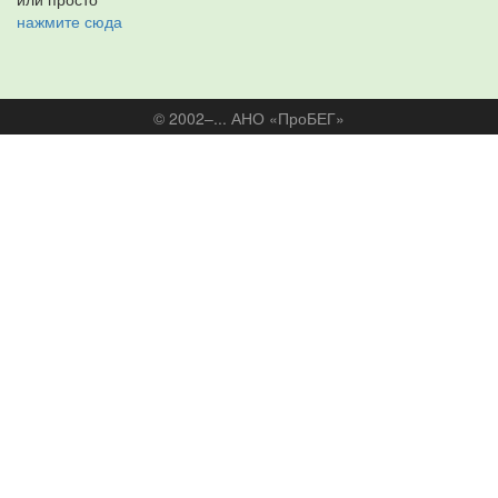
нажмите сюда
© 2002–... АНО «ПроБЕГ»