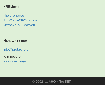
КЛБМатч
Что это такое
КЛБМатч–2025: итоги
История КЛБМатчей
Напишите нам
info@probeg.org
или просто
нажмите сюда
© 2002–... АНО «ПроБЕГ»