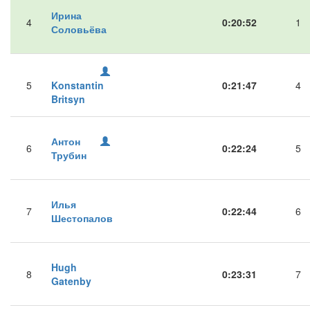
Ирина
4
0:20:52
1
Соловьёва
5
Konstantin
0:21:47
4
Britsyn
Антон
6
0:22:24
5
Трубин
Илья
7
0:22:44
6
Шестопалов
Hugh
8
0:23:31
7
Gatenby