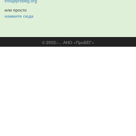
info@probeg.org
или просто
нажмите сюда
© 2002–... АНО «ПроБЕГ»