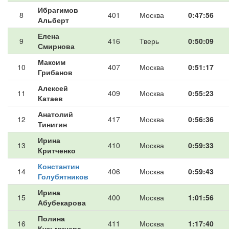
Ибрагимов
8
401
Москва
0:47:56
Альберт
Елена
9
416
Тверь
0:50:09
Смирнова
Максим
10
407
Москва
0:51:17
Грибанов
Алексей
11
409
Москва
0:55:23
Катаев
Анатолий
12
417
Москва
0:56:36
Тинигин
Ирина
13
410
Москва
0:59:33
Критченко
Константин
14
406
Москва
0:59:43
Голубятников
Ирина
15
400
Москва
1:01:56
Абубекарова
Полина
16
411
Москва
1:17:40
Кузьмичева