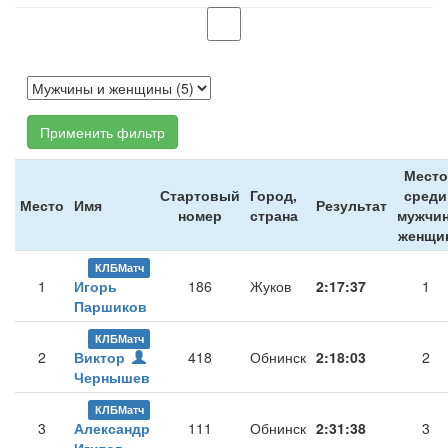
Применить фильтр
Место
Стартовый
Город,
среди
Место
Имя
Результат
номер
страна
мужчин
женщи
КЛБМатч
1
Игорь
186
Жуков
2:17:37
1
Паршиков
КЛБМатч
2
Виктор
418
Обнинск
2:18:03
2
Чернышев
КЛБМатч
3
Александр
111
Обнинск
2:31:38
3