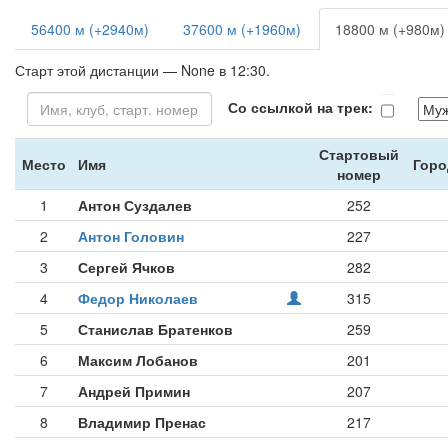
56400 м (+2940м)
37600 м (+1960м)
18800 м (+980м)
Старт этой дистанции — None в 12:30.
Со ссылкой на трек:
Стартовый
Место
Имя
Горо
номер
1
Антон Суздалев
252
2
Антон Головин
227
3
Сергей Ячков
282
4
Федор Николаев
315
5
Станислав Братенков
259
6
Максим Лобанов
201
7
Андрей Примин
207
8
Владимир Пренас
217