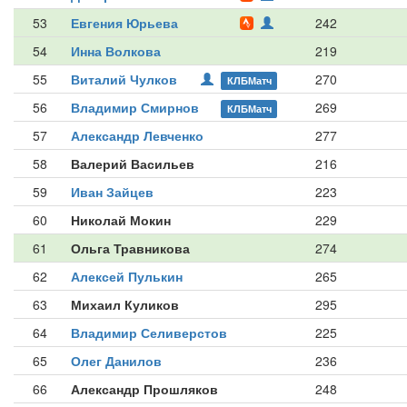
53
Евгения Юрьева
242
54
Инна Волкова
219
55
Виталий Чулков
270
КЛБМатч
56
Владимир Смирнов
269
КЛБМатч
57
Александр Левченко
277
58
Валерий Васильев
216
59
Иван Зайцев
223
60
Николай Мокин
229
61
Ольга Травникова
274
62
Алексей Пулькин
265
63
Михаил Куликов
295
64
Владимир Селиверстов
225
65
Олег Данилов
236
66
Александр Прошляков
248