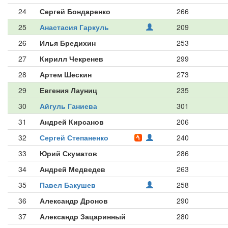
24
Сергей Бондаренко
266
25
Анастасия Гаркуль
209
26
Илья Бредихин
253
27
Кирилл Чекренев
299
28
Артем Шескин
273
29
Евгения Лауниц
235
30
Айгуль Ганиева
301
31
Андрей Кирсанов
206
32
Сергей Степаненко
240
33
Юрий Скуматов
286
34
Андрей Медведев
263
35
Павел Бакушев
258
36
Александр Дронов
290
37
Александр Зацаринный
280