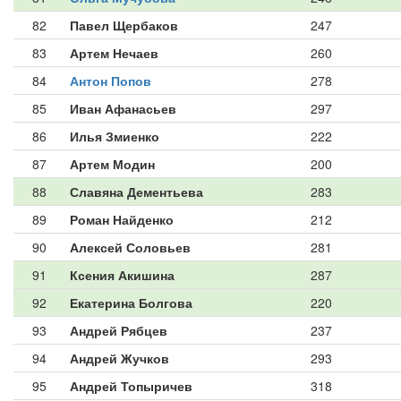
82
Павел Щербаков
247
83
Артем Нечаев
260
84
Антон Попов
278
85
Иван Афанасьев
297
86
Илья Змиенко
222
87
Артем Модин
200
88
Славяна Дементьева
283
89
Роман Найденко
212
90
Алексей Соловьев
281
91
Ксения Акишина
287
92
Екатерина Болгова
220
93
Андрей Рябцев
237
94
Андрей Жучков
293
95
Андрей Топыричев
318