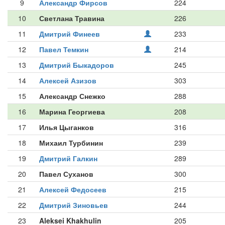
9
Александр Фирсов
224
10
Светлана Травина
226
11
Дмитрий Финеев
233
12
Павел Темкин
214
13
Дмитрий Быкадоров
245
14
Алексей Азизов
303
15
Александр Снежко
288
16
Марина Георгиева
208
17
Илья Цыганков
316
18
Михаил Турбинин
239
19
Дмитрий Галкин
289
20
Павел Суханов
300
21
Алексей Федосеев
215
22
Дмитрий Зиновьев
244
23
Aleksei Khakhulin
205