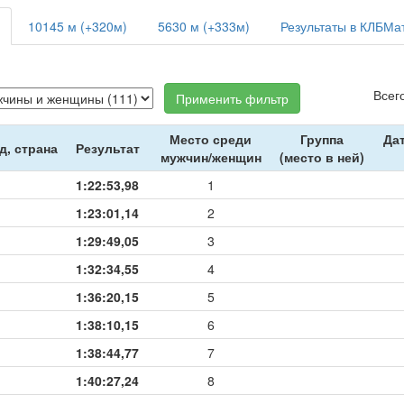
10145 м (+320м)
5630 м (+333м)
Результаты в КЛБМа
Всег
Применить фильтр
Место среди
Группа
Да
д, страна
Результат
мужчин/женщин
(место в ней)
1:22:53,98
1
1:23:01,14
2
1:29:49,05
3
1:32:34,55
4
1:36:20,15
5
1:38:10,15
6
1:38:44,77
7
1:40:27,24
8