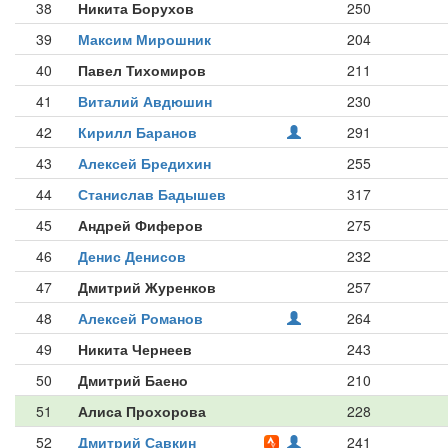
38
Никита Борухов
250
39
Максим Мирошник
204
40
Павел Тихомиров
211
41
Виталий Авдюшин
230
42
Кирилл Баранов
291
43
Алексей Бредихин
255
44
Станислав Бадышев
317
45
Андрей Фиферов
275
46
Денис Денисов
232
47
Дмитрий Журенков
257
48
Алексей Романов
264
49
Никита Чернеев
243
50
Дмитрий Баено
210
51
Алиса Прохорова
228
52
Дмитрий Савкин
241