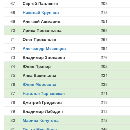
67
Сергей Павленко
203
68
Николай Крупнов
218
69
Алексей Ашмарин
251
70
Ирина Прокопьева
268
71
Олег Прокопьев
267
72
Александр Мезенцев
284
73
Владимир Звонарев
276
74
Юлия Прапор
202
75
Анна Васильева
234
76
Юлия Морозова
238
77
Наталья Тарнавская
271
78
Дмитрий Гридасов
213
79
Владимир Лабадин
313
80
Марина Кочугова
272
81
Ольга Мучубова
246