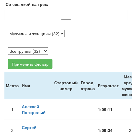
Со ссылкой на трек:
Применить фильтр
Мес
Стартовый
Город,
сре
Место
Имя
Результат
номер
страна
мужч
жен
Алексей
1
1:09:11
1
Погорелый
Сергей
2
1:09:34
2