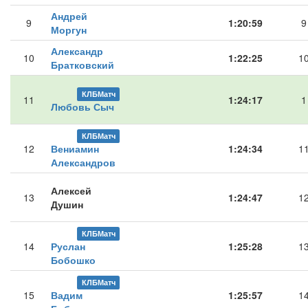
Андрей
9
1:20:59
9
Моргун
Александр
10
1:22:25
1
Братковский
КЛБМатч
11
1:24:17
1
Любовь Сыч
КЛБМатч
12
Вениамин
1:24:34
1
Александров
Алексей
13
1:24:47
1
Душин
КЛБМатч
14
Руслан
1:25:28
1
Бобошко
КЛБМатч
15
Вадим
1:25:57
1