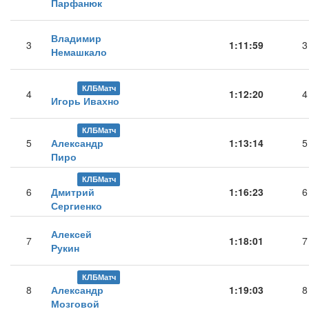
Парфанюк
Владимир
3
1:11:59
3
Немашкало
КЛБМатч
4
1:12:20
4
Игорь Ивахно
КЛБМатч
5
Александр
1:13:14
5
Пиро
КЛБМатч
6
Дмитрий
1:16:23
6
Сергиенко
Алексей
7
1:18:01
7
Рукин
КЛБМатч
8
Александр
1:19:03
8
Мозговой