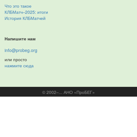
Что это такое
КЛБМатч–2025: итоги
История КЛБМатчей
Напишите нам
info@probeg.org
или просто
нажмите сюда
© 2002–... АНО «ПроБЕГ»