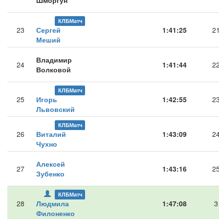
Шморгун
КЛБМатч
23
Сергей
1:41:25
2
Меший
Владимир
24
1:41:44
2
Волковой
КЛБМатч
25
Игорь
1:42:55
2
Львовский
КЛБМатч
26
Виталий
1:43:09
2
Чухно
Алексей
27
1:43:16
2
Зубенко
КЛБМатч
28
Людмила
1:47:08
3
Филоненко