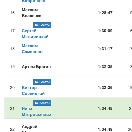
Бобринцев
Максим
16
1:28:47
1
Власенко
КЛБМатч
17
Сергей
1:30:09
1
Межирицкий
Максим
18
1:31:17
1
Самсонов
19
Артем Брагин
1:32:35
1
КЛБМатч
20
Виктор
1:32:36
1
Сосницкий
КЛБМатч
21
Нина
1:34:48
2
Митрофанова
Андрей
22
1:34:49
2