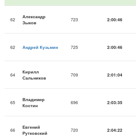
Александр
62
723
2:00:46
Зыков
62
Андрей Кузьмин
725
2:00:46
Кирилл
64
709
2:01:04
Сальников
Владимир
65
696
2:03:35
Костин
Евгений
66
720
2:04:22
Рутковский