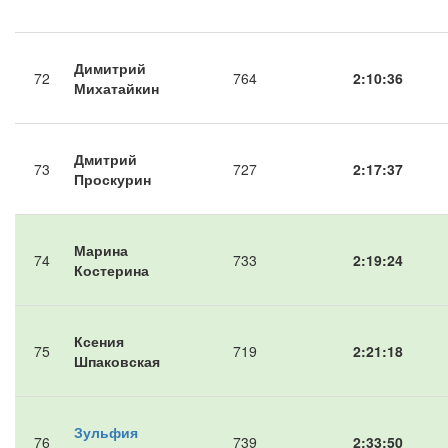
Димитрий
72
764
2:10:36
Михатайкин
Дмитрий
73
727
2:17:37
Проскурин
Марина
74
733
2:19:24
Костерина
Ксения
75
719
2:21:18
Шпаковская
Зульфия
76
739
2:33:50