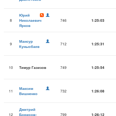
Юрий
8
Николаевич
746
1:25:03
Ярков
Мансур
9
712
1:25:31
Кунысбаев
10
Тимур Газизов
749
1:25:54
Максим
11
732
1:26:08
Вишненко
Дмитрий
12
Борисов-
799
1:26:12