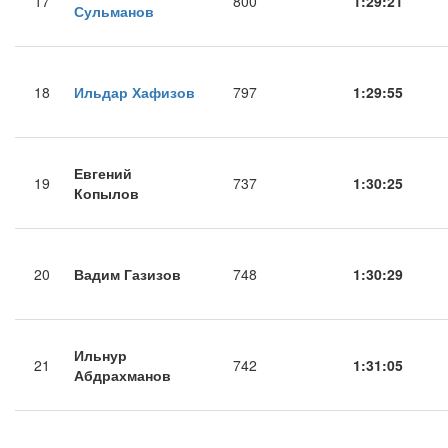
17
800
1:29:21
Сульманов
18
Ильдар Хафизов
797
1:29:55
Евгений
19
737
1:30:25
Копылов
20
Вадим Газизов
748
1:30:29
Ильнур
21
742
1:31:05
Абдрахманов