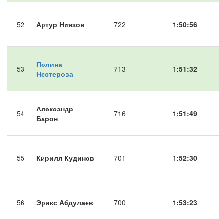
52
Артур Ниязов
722
1:50:56
Полина
53
713
1:51:32
Нестерова
Александр
54
716
1:51:49
Барон
55
Кирилл Кудинов
701
1:52:30
56
Эрикс Абдулаев
700
1:53:23