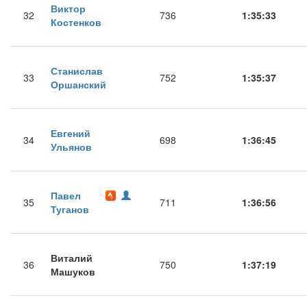
Виктор
32
736
1:35:33
Костенков
Станислав
33
752
1:35:37
Оршанский
Евгений
34
698
1:36:45
Ульянов
Павел
35
711
1:36:56
Туганов
Виталий
36
750
1:37:19
Машуков