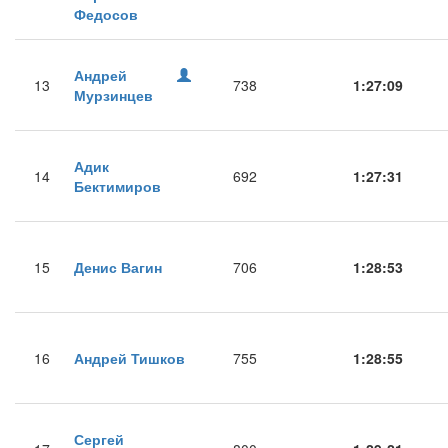
Федосов
Андрей
13
738
1:27:09
Мурзинцев
Адик
14
692
1:27:31
Бектимиров
15
Денис Вагин
706
1:28:53
16
Андрей Тишков
755
1:28:55
Сергей