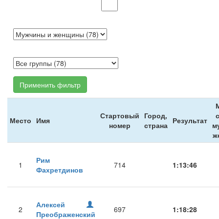
Применить фильтр
Стартовый
Город,
Место
Имя
Результат
номер
страна
м
ж
Рим
1
714
1:13:46
Фахретдинов
Алексей
2
697
1:18:28
Преображенский