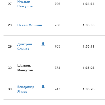
Ильдар
27
796
1:34:34
Рангулов
28
Павел Мошкин
756
1:35:05
Дмитрий
29
705
1:35:11
Спичак
Шамиль
30
734
1:35:28
Мангутов
Владимир
30
747
1:35:28
Янаев