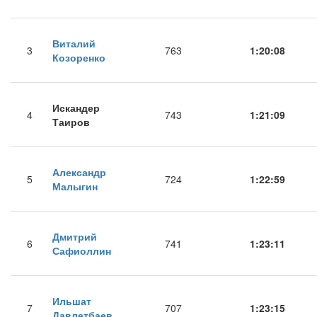
Виталий
3
763
1:20:08
Козоренко
Искандер
4
743
1:21:09
Таиров
Александр
5
724
1:22:59
Малыгин
Дмитрий
6
741
1:23:11
Сафиоллин
Ильшат
7
707
1:23:15
Давлетбаев