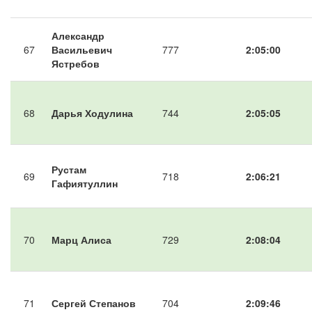
Александр
67
Васильевич
777
2:05:00
Ястребов
68
Дарья Ходулина
744
2:05:05
Рустам
69
718
2:06:21
Гафиятуллин
70
Марц Алиса
729
2:08:04
71
Сергей Степанов
704
2:09:46