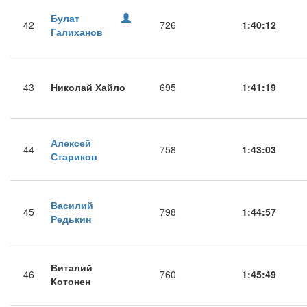
Булат
42
726
1:40:12
Галиханов
43
Николай Хайло
695
1:41:19
Алексей
44
758
1:43:03
Стариков
Василий
45
798
1:44:57
Редькин
Виталий
46
760
1:45:49
Котонен