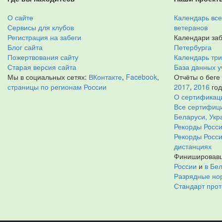
О сайте
Календарь все
Сервисы для клубов
ветеранов
Регистрация на забеги
Календари заб
Блог сайта
Петербурга
Пожертвования сайту
Календарь тр
Старая версия сайта
База данных у
Мы в социальных сетях:
ВКонтакте
,
Facebook
,
Отчёты о беге
страницы по регионам России
2017
,
2016
го
О сертификац
Все сертифици
Беларуси, Укр
Рекорды Росси
Рекорды Росс
дистанциях
Финишировавш
России
и
в Бе
Разрядные нор
Стандарт прот