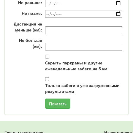
Не раньше:
Не позже:
Дистанция не
меньше (км):
Не больше
(км):
Скрыть паркраны и другие
еженедельные забеги на 5 км
Только забеги с уже загруженными
результатами
Где вы находитесь
Наши проект