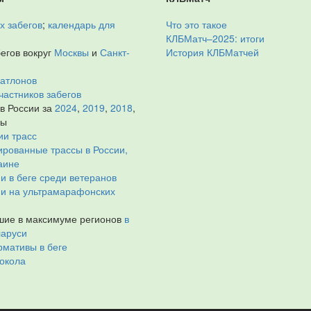
х забегов
;
календарь для
Что это такое
КЛБМатч–2025: итоги
егов вокруг
Москвы
и
Санкт-
История КЛБМатчей
иатлонов
частников забегов
 в России за
2024
,
2019
,
2018
,
ды
ии трасс
рованные трассы в России,
аине
и в беге среди ветеранов
ии на ультрамарафонских
ие в максимуме регионов
в
ларуси
мативы в беге
окола