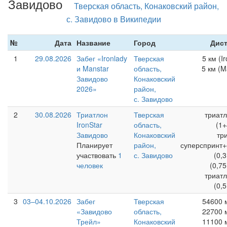
Завидово
Тверская область, Конаковский район,
с. Завидово в Википедии
№
Дата
Название
Город
Дис
1
29.08.2026
Забег «Ironlady
Тверская
5 км (I
и Manstar
область,
5 км (M
Завидово
Конаковский
2026»
район,
с. Завидово
2
30.08.2026
Триатлон
Тверская
триатл
IronStar
область,
(1+
Завидово
Конаковский
тр
Планирует
район,
суперспринт+
участвовать
1
с. Завидово
(0,
человек
(0,7
триатл
(0,
3
03–04.10.2026
Забег
Тверская
54600 
«Завидово
область,
22700 
Трейл»
Конаковский
11100 