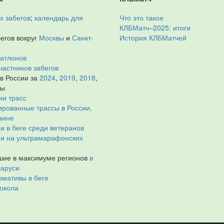
х забегов
;
календарь для
Что это такое
КЛБМатч–2025: итоги
егов вокруг
Москвы
и
Санкт-
История КЛБМатчей
иатлонов
частников забегов
 в России за
2024
,
2019
,
2018
,
ды
ии трасс
рованные трассы в России,
аине
и в беге среди ветеранов
ии на ультрамарафонских
ие в максимуме регионов
в
ларуси
мативы в беге
окола