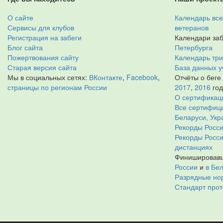
О сайте
Календарь все
Сервисы для клубов
ветеранов
Регистрация на забеги
Календари заб
Блог сайта
Петербурга
Пожертвования сайту
Календарь тр
Старая версия сайта
База данных у
Мы в социальных сетях:
ВКонтакте
,
Facebook
,
Отчёты о беге
страницы по регионам России
2017
,
2016
го
О сертификац
Все сертифици
Беларуси, Укр
Рекорды Росси
Рекорды Росс
дистанциях
Финишировавш
России
и
в Бе
Разрядные нор
Стандарт прот