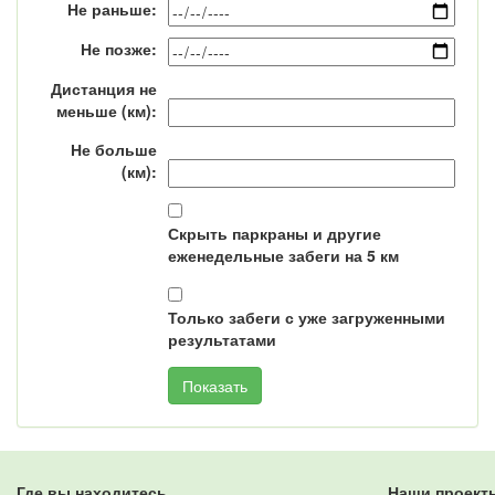
Не раньше:
Не позже:
Дистанция не
меньше (км):
Не больше
(км):
Скрыть паркраны и другие
еженедельные забеги на 5 км
Только забеги с уже загруженными
результатами
Где вы находитесь
Наши проект