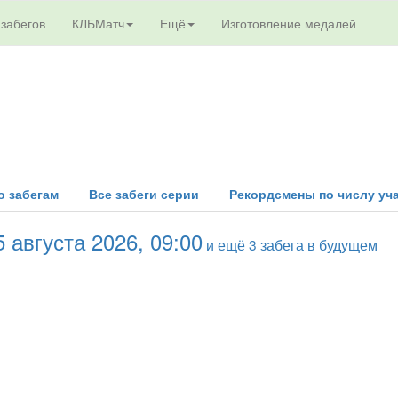
 забегов
КЛБМатч
Ещё
Изготовление медалей
о забегам
Все забеги серии
Рекордсмены по числу уч
5 августа 2026, 09:00
и ещё 3 забега в будущем