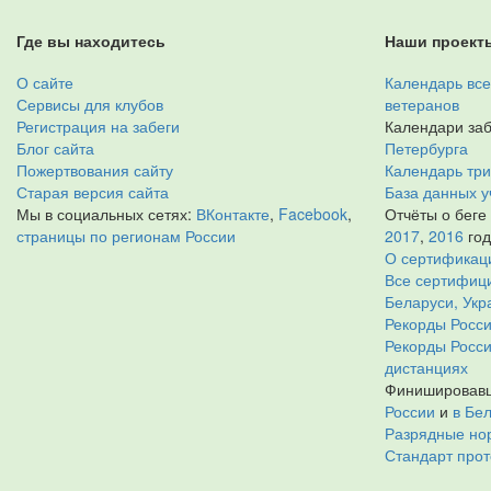
Где вы находитесь
Наши проект
О сайте
Календарь все
Сервисы для клубов
ветеранов
Регистрация на забеги
Календари заб
Блог сайта
Петербурга
Пожертвования сайту
Календарь тр
Старая версия сайта
База данных у
Мы в социальных сетях:
ВКонтакте
,
Facebook
,
Отчёты о беге
страницы по регионам России
2017
,
2016
го
О сертификац
Все сертифици
Беларуси, Укр
Рекорды Росси
Рекорды Росс
дистанциях
Финишировавш
России
и
в Бе
Разрядные нор
Стандарт прот