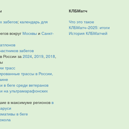
ы
КЛБМатч
х забегов
;
календарь для
Что это такое
КЛБМатч–2025: итоги
егов вокруг
Москвы
и
Санкт-
История КЛБМатчей
иатлонов
частников забегов
 в России за
2024
,
2019
,
2018
,
ды
ии трасс
рованные трассы в России,
аине
и в беге среди ветеранов
ии на ультрамарафонских
ие в максимуме регионов
в
ларуси
мативы в беге
окола