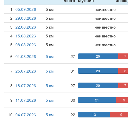
Всего
Мужчин
Женщ
1
05.09.2026
5 км
неизвестно
2
29.08.2026
5 км
неизвестно
3
22.08.2026
5 км
неизвестно
4
15.08.2026
5 км
неизвестно
5
08.08.2026
5 км
неизвестно
6
01.08.2026
5 км
27
20
7
7
25.07.2026
5 км
31
23
8
8
18.07.2026
5 км
27
20
7
9
11.07.2026
5 км
30
21
9
10
04.07.2026
5 км
22
13
9