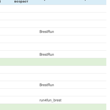
)
возраст
BrestRun
BrestRun
BrestRun
run4fun_brest