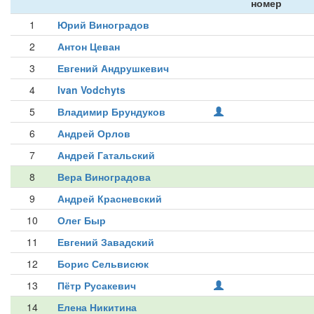
номер
1
Юрий Виноградов
2
Антон Цеван
3
Евгений Андрушкевич
4
Ivan Vodchyts
5
Владимир Брундуков
6
Андрей Орлов
7
Андрей Гатальский
8
Вера Виноградова
9
Андрей Красневский
10
Олег Быр
11
Евгений Завадский
12
Борис Сельвисюк
13
Пётр Русакевич
14
Елена Никитина