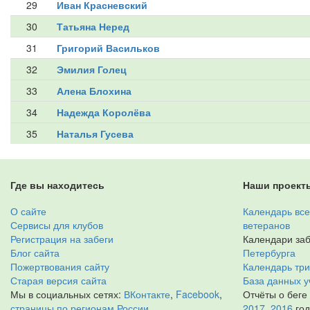
29
Иван Красневский
30
Татьяна Неред
31
Григорий Васильков
32
Эмилия Голец
33
Алена Блохина
34
Надежда Королёва
35
Наталья Гусева
Где вы находитесь
Наши проект
О сайте
Календарь все
Сервисы для клубов
ветеранов
Регистрация на забеги
Календари заб
Блог сайта
Петербурга
Пожертвования сайту
Календарь тр
Старая версия сайта
База данных у
Мы в социальных сетях:
ВКонтакте
,
Facebook
,
Отчёты о беге
страницы по регионам России
2017
,
2016
го