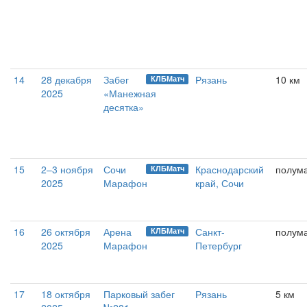
14
28 декабря
Забег
Рязань
10 км
КЛБМатч
2025
«Манежная
десятка»
15
2–3 ноября
Сочи
Краснодарский
полум
КЛБМатч
2025
Марафон
край, Сочи
16
26 октября
Арена
Санкт-
полум
КЛБМатч
2025
Марафон
Петербург
17
18 октября
Парковый забег
Рязань
5 км