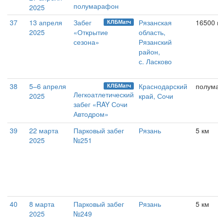
полумарафон
2025
37
13 апреля
Забег
Рязанская
16500
КЛБМатч
2025
«Открытие
область,
сезона»
Рязанский
район,
с. Ласково
38
5–6 апреля
Краснодарский
полум
КЛБМатч
Легкоатлетический
2025
край, Сочи
забег «RAY Сочи
Автодром»
39
22 марта
Парковый забег
Рязань
5 км
2025
№251
40
8 марта
Парковый забег
Рязань
5 км
2025
№249