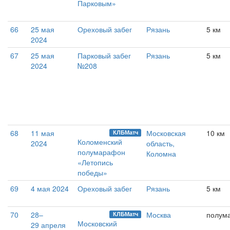
Парковым»
66
25 мая
Ореховый забег
Рязань
5 км
2024
67
25 мая
Парковый забег
Рязань
5 км
2024
№208
68
11 мая
Московская
10 км
КЛБМатч
Коломенский
2024
область,
полумарафон
Коломна
«Летопись
победы»
69
4 мая 2024
Ореховый забег
Рязань
5 км
70
28–
Москва
полум
КЛБМатч
Московский
29 апреля