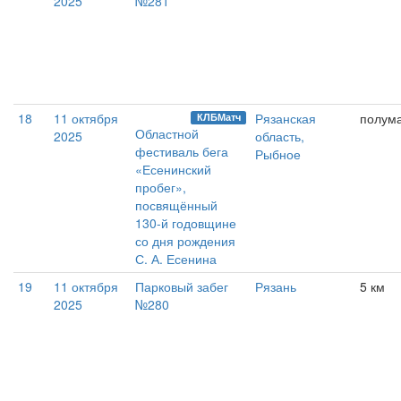
2025
№281
18
11 октября
Рязанская
полум
КЛБМатч
Областной
2025
область,
фестиваль бега
Рыбное
«Есенинский
пробег»,
посвящённый
130-й годовщине
со дня рождения
С. А. Есенина
19
11 октября
Парковый забег
Рязань
5 км
2025
№280