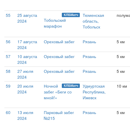
55
25 августа
Тюменская
полум
КЛБМатч
Тобольский
2024
область,
марафон
Тобольск
56
17 августа
Ореховый забег
Рязань
5 км
2024
57
10 августа
Ореховый забег
Рязань
5 км
2024
58
27 июля
Ореховый забег
Рязань
5 км
2024
59
20 июля
Ночной
Удмуртская
10 км
КЛБМатч
2024
забег «Беги со
Республика,
мной!»
Ижевск
60
13 июля
Парковый забег
Рязань
5 км
2024
№215