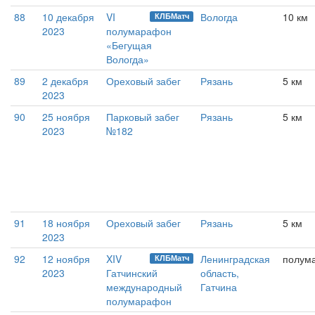
88
10 декабря
VI
Вологда
10 км
КЛБМатч
2023
полумарафон
«Бегущая
Вологда»
89
2 декабря
Ореховый забег
Рязань
5 км
2023
90
25 ноября
Парковый забег
Рязань
5 км
2023
№182
91
18 ноября
Ореховый забег
Рязань
5 км
2023
92
12 ноября
XIV
Ленинградская
полум
КЛБМатч
2023
Гатчинский
область,
международный
Гатчина
полумарафон