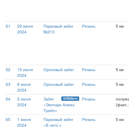
61
29 июня
Парковый забег
Рязань
5 км
2024
№213
62
15 июня
Ореховый забег
Рязань
5 км
2024
63
8 июня
Ореховый забег
Рязань
5 км
2024
64
2 июня
Забег
Рязань
полум
КЛБМатч
2024
«Экопарк Алмаз
(факт.
Трейл»
65
1 июня
Парковый забег
Рязань
5 км
2024
«В лето с