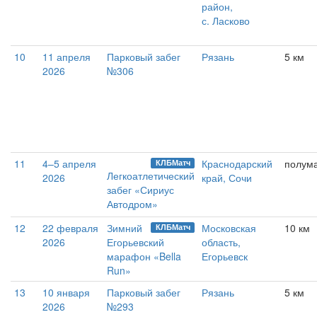
район,
с. Ласково
10
11 апреля
Парковый забег
Рязань
5 км
2026
№306
11
4–5 апреля
Краснодарский
полум
КЛБМатч
Легкоатлетический
2026
край, Сочи
забег «Сириус
Автодром»
12
22 февраля
Зимний
Московская
10 км
КЛБМатч
2026
Егорьевский
область,
марафон «Bella
Егорьевск
Run»
13
10 января
Парковый забег
Рязань
5 км
2026
№293