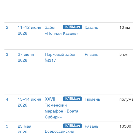
2
11–12 июля
Забег
Казань
10 км
КЛБМатч
2026
«Ночная Казань»
3
27 июня
Парковый забег
Рязань
5 км
2026
№317
4
13–14 июня
XXVII
Тюмень
полум
КЛБМатч
2026
Тюменский
марафон «Врата
Сибири»
5
23 мая
Рязань
10500
КЛБМатч
Всероссийский
2026