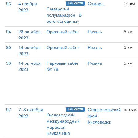
93
4 ноября
Самара
10 км
КЛБМатч
Самарский
2023
полумарафон «В
беге мы едины»
94
28 октября
Ореховый забег
Рязань
5 км
2023
95
14 октября
Ореховый забег
Рязань
5 км
2023
96
14 октября
Парковый забег
Рязань
5 км
2023
№176
97
7–8 октября
Ставропольский
полум
КЛБМатч
Кисловодский
2023
край,
международный
Кисловодск
марафон
Kavkaz.Run