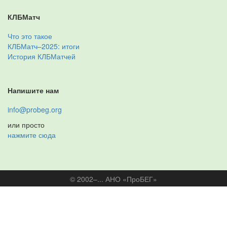
КЛБМатч
Что это такое
КЛБМатч–2025: итоги
История КЛБМатчей
Напишите нам
info@probeg.org
или просто
нажмите сюда
© 2002–... АНО «ПроБЕГ»