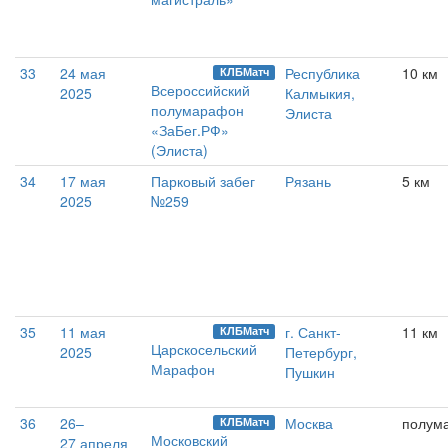
33
24 мая
Республика
10 км
КЛБМатч
Всероссийский
2025
Калмыкия,
полумарафон
Элиста
«ЗаБег.РФ»
(Элиста)
34
17 мая
Парковый забег
Рязань
5 км
2025
№259
35
11 мая
г. Санкт-
11 км
КЛБМатч
Царскосельский
2025
Петербург,
Марафон
Пушкин
36
26–
Москва
полум
КЛБМатч
Московский
27 апреля