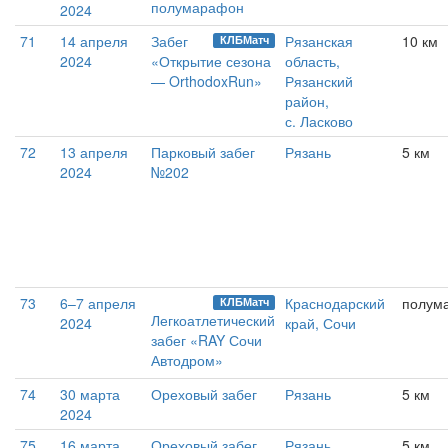
полумарафон
2024
71
14 апреля
Забег
Рязанская
10 км
КЛБМатч
2024
«Открытие сезона
область,
— OrthodoxRun»
Рязанский
район,
с. Ласково
72
13 апреля
Парковый забег
Рязань
5 км
2024
№202
73
6–7 апреля
Краснодарский
полум
КЛБМатч
Легкоатлетический
2024
край, Сочи
забег «RAY Сочи
Автодром»
74
30 марта
Ореховый забег
Рязань
5 км
2024
75
16 марта
Ореховый забег
Рязань
5 км