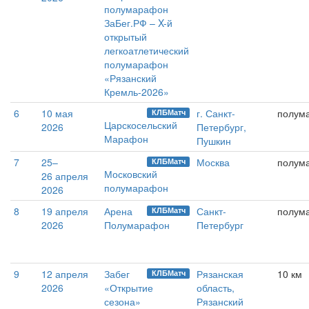
полумарафон
ЗаБег.РФ – X-й
открытый
легкоатлетический
полумарафон
«Рязанский
Кремль-2026»
6
10 мая
г. Санкт-
полум
КЛБМатч
Царскосельский
2026
Петербург,
Марафон
Пушкин
7
25–
Москва
полум
КЛБМатч
Московский
26 апреля
полумарафон
2026
8
19 апреля
Арена
Санкт-
полум
КЛБМатч
2026
Полумарафон
Петербург
9
12 апреля
Забег
Рязанская
10 км
КЛБМатч
2026
«Открытие
область,
сезона»
Рязанский