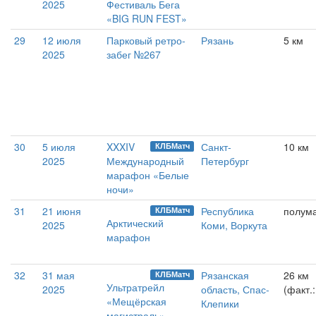
2025
Фестиваль Бега
«BIG RUN FEST»
29
12 июля
Парковый ретро-
Рязань
5 км
2025
забег №267
30
5 июля
XXXIV
Санкт-
10 км
КЛБМатч
2025
Международный
Петербург
марафон «Белые
ночи»
31
21 июня
Республика
полум
КЛБМатч
Арктический
2025
Коми, Воркута
марафон
32
31 мая
Рязанская
26 км
КЛБМатч
Ультратрейл
2025
область, Спас-
(факт.:
«Мещёрская
Клепики
магистраль»