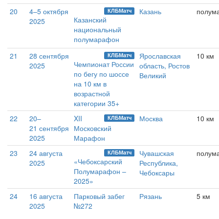
20
4–5 октября
Казань
полум
КЛБМатч
Казанский
2025
национальный
полумарафон
21
28 сентября
Ярославская
10 км
КЛБМатч
Чемпионат России
2025
область, Ростов
по бегу по шоссе
Великий
на 10 км в
возрастной
категории 35+
22
20–
XII
Москва
10 км
КЛБМатч
21 сентября
Московский
2025
Марафон
23
24 августа
Чувашская
полум
КЛБМатч
«Чебоксарский
2025
Республика,
Полумарафон –
Чебоксары
2025»
24
16 августа
Парковый забег
Рязань
5 км
2025
№272