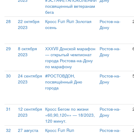
2023
#ЭСТАФЕТАПОКОЛЕНИЙ
Дону
посвященный ветеранам
бега
28
22 октября
Кросс Fun Run Золотая
Ростов-на-
2023
осень
Дону
29
8 октября
ХХХVII Донской марафон
Ростов-на-
2023
— открытый чемпионат
Дону
города Ростова-на-Дону
по марафону
30
24 сентября
#РОСТОВДОН,
Ростов-на-
2023
посвящённый Дню
Дону
города
31
12 сентября
Кросс Бегом по жизни
Ростов-на-
2023
«60,90,120+» — 18/2023,
Дону
120 минут.
32
27 августа
Кросс Fun Run
Ростов-на-