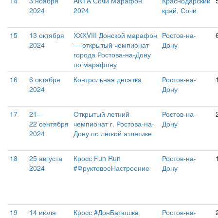
14
3 ноября
ANTA Сочи Марафон
Краснодарский
2024
2024
край, Сочи
15
13 октября
ХХХVIII Донской марафон
Ростов-на-
2024
— открытый чемпионат
Дону
города Ростова-на-Дону
по марафону
16
6 октября
Контрольная десятка
Ростов-на-
2024
Дону
17
21–
Открытый летний
Ростов-на-
22 сентября
чемпионат г. Ростова-на-
Дону
2024
Дону по лёгкой атлетике
18
25 августа
Кросс Fun Run
Ростов-на-
2024
#ФруктовоеНастроение
Дону
19
14 июля
Кросс #ДонБатюшка
Ростов-на-