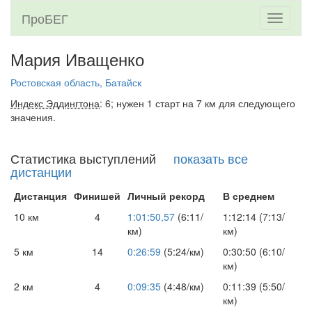
ПроБЕГ
Toggle
navigati
Мария Иващенко
Ростовская область, Батайск
Индекс Эддингтона
: 6; нужен 1 старт на 7 км для следующего
значения.
Статистика выступлений
показать все
дистанции
Дистанция
Финишей
Личный рекорд
В среднем
10 км
4
1:01:50,57
(6:11/
1:12:14 (7:13/
км)
км)
5 км
14
0:26:59
(5:24/км)
0:30:50 (6:10/
км)
2 км
4
0:09:35
(4:48/км)
0:11:39 (5:50/
км)