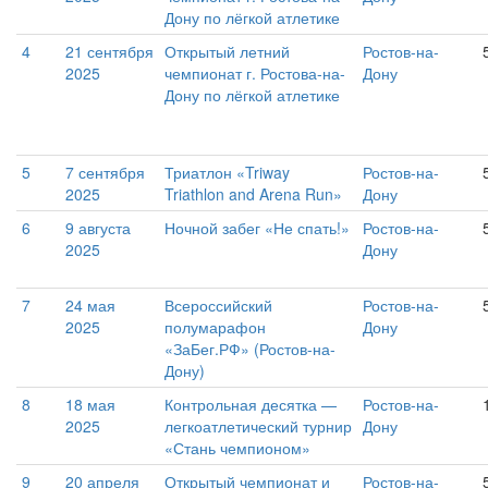
Дону по лёгкой атлетике
4
21 сентября
Открытый летний
Ростов-на-
2025
чемпионат г. Ростова-на-
Дону
Дону по лёгкой атлетике
5
7 сентября
Триатлон «Triway
Ростов-на-
2025
Triathlon and Arena Run»
Дону
6
9 августа
Ночной забег «Не спать!»
Ростов-на-
2025
Дону
7
24 мая
Всероссийский
Ростов-на-
2025
полумарафон
Дону
«ЗаБег.РФ» (Ростов-на-
Дону)
8
18 мая
Контрольная десятка —
Ростов-на-
2025
легкоатлетический турнир
Дону
«Стань чемпионом»
9
20 апреля
Открытый чемпионат и
Ростов-на-