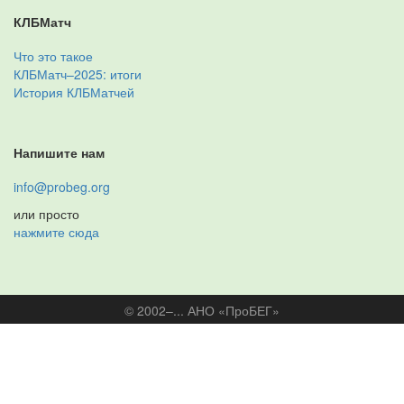
КЛБМатч
Что это такое
КЛБМатч–2025: итоги
История КЛБМатчей
Напишите нам
info@probeg.org
или просто
нажмите сюда
© 2002–... АНО «ПроБЕГ»