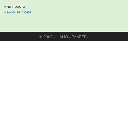
или просто
нажмите сюда
© 2002–... АНО «ПроБЕГ»