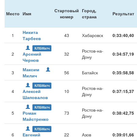
Стартовый
Город,
Место
Имя
Результат
номер
страна
Никита
1
43
Хабаровск
0:33:40,40
Тарбеев
КЛБМатч
Ростов-на-
2
Арсений
32
0:34:57,19
Дону
Чернов
Максим
3
56
Батайск
0:35:58,58
Милич
КЛБМатч
Ростов-на-
4
Алексей
10
0:37:15,37
Дону
Шаповалов
КЛБМатч
Ростов-на-
5
Роман
73
0:38:42,75
Дону
Майстренко
КЛБМатч
6
Евгений
22
Азов
0:39:01,66