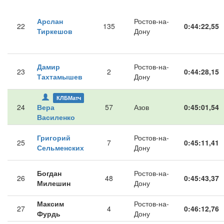
Арслан
Ростов-на-
22
135
0:44:22,55
Тиркешов
Дону
Дамир
Ростов-на-
23
2
0:44:28,15
Тахтамышев
Дону
КЛБМатч
24
Вера
57
Азов
0:45:01,54
Василенко
Григорий
Ростов-на-
25
7
0:45:11,41
Сельменских
Дону
Богдан
Ростов-на-
26
48
0:45:43,37
Милешин
Дону
Максим
Ростов-на-
27
4
0:46:12,76
Фурдь
Дону