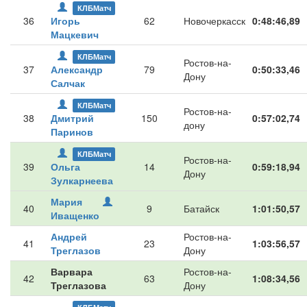
КЛБМатч
36
Игорь
62
Новочеркасск
0:48:46,89
Мацкевич
КЛБМатч
Ростов-на-
37
Александр
79
0:50:33,46
Дону
Салчак
КЛБМатч
Ростов-на-
38
Дмитрий
150
0:57:02,74
дону
Паринов
КЛБМатч
Ростов-на-
39
Ольга
14
0:59:18,94
Дону
Зулкарнеева
Мария
40
9
Батайск
1:01:50,57
Иващенко
Андрей
Ростов-на-
41
23
1:03:56,57
Треглазов
Дону
Варвара
Ростов-на-
42
63
1:08:34,56
Треглазова
Дону