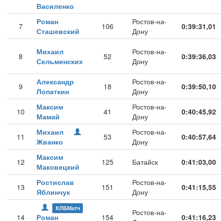
Василенко
Роман
Ростов-на-
7
106
0:39:31,01
Сташевский
Дону
Михаил
Ростов-на-
8
52
0:39:36,03
Сельменских
Дону
Александр
Ростов-на-
9
18
0:39:50,10
Лопаткин
Дону
Максим
Ростов-на-
10
41
0:40:45,92
Мамай
Дону
Михаил
Ростов-на-
11
53
0:40:57,64
Жванко
Дону
Максим
12
125
Батайск
0:41:03,00
Маковецкий
Ростислав
Ростов-на-
13
151
0:41:15,55
Яблинчук
Дону
КЛБМатч
Ростов-на-
14
Роман
154
0:41:16,23