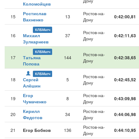
Дону
Коломойцев
Ростислав
Ростов-на-
15
13
0:42:00,81
Вахненко
Дону
КЛБМатч
Ростов-на-
16
Михаил
37
0:42:11,63
Дону
Зулкарнеев
КЛБМатч
Ростов-на-
17
Татьяна
144
0:42:38,65
Дону
Попова
КЛБМатч
Ростов-на-
18
Сергей
5
0:42:45,52
Дону
Алёшин
Егор
Ростов-на-
19
8
0:43:09,98
Чумаченко
Дону
Кирилл
Ростов-на-
20
34
0:44:06,98
Федотов
Дону
Ростов-на-
21
Егор Бобков
136
0:44:10,95
Дону