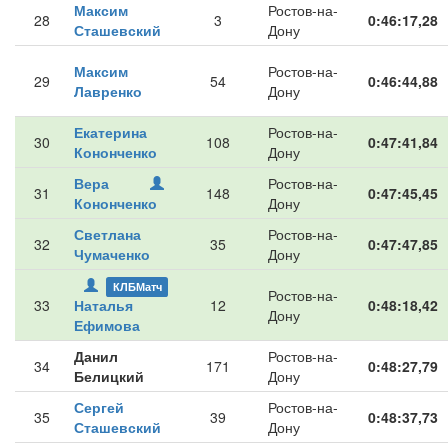
Максим
Ростов-на-
28
3
0:46:17,28
Сташевский
Дону
Максим
Ростов-на-
29
54
0:46:44,88
Лавренко
Дону
Екатерина
Ростов-на-
30
108
0:47:41,84
Кононченко
Дону
Вера
Ростов-на-
31
148
0:47:45,45
Кононченко
Дону
Светлана
Ростов-на-
32
35
0:47:47,85
Чумаченко
Дону
КЛБМатч
Ростов-на-
33
Наталья
12
0:48:18,42
Дону
Ефимова
Данил
Ростов-на-
34
171
0:48:27,79
Белицкий
Дону
Сергей
Ростов-на-
35
39
0:48:37,73
Сташевский
Дону