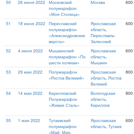
50
26 июня 2022
Московский
Москва
600 
полумарафон
«Моя Столица»
51
18 июня 2022
Переславский
Ярославская
600
полумарафон
область,
«Александровские
Переславль-
версты»
Залесский
52
4 июня 2022
Мышкинский
Ярославская
600
полумарафон «По
область,
шести холмам»
Мышкин
53
29 мая 2022
Полумарафон
Ярославская
800
«Ростов Великий»
область, Ростов
Великий
54
14 мая 2022
Кирилловский
Вологодская
800
Полумарафон
область,
«Живая Сталь»
Кириллов
55
1 мая 2022
Тутаевский
Ярославская
600
полумарафон
область, Тутаев
«Май. Мир.