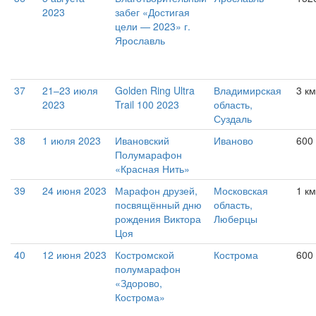
2023
забег «Достигая
цели — 2023» г.
Ярославль
37
21–23 июля
Golden Ring Ultra
Владимирская
3 км
2023
Trail 100 2023
область,
Суздаль
38
1 июля 2023
Ивановский
Иваново
600 
Полумарафон
«Красная Нить»
39
24 июня 2023
Марафон друзей,
Московская
1 км
посвящённый дню
область,
рождения Виктора
Люберцы
Цоя
40
12 июня 2023
Костромской
Кострома
600 
полумарафон
«Здорово,
Кострома»