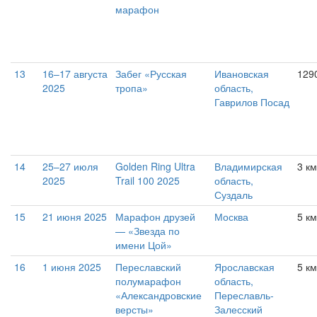
марафон
13
16–17 августа
Забег «Русская
Ивановская
129
2025
тропа»
область,
Гаврилов Посад
14
25–27 июля
Golden Ring Ultra
Владимирская
3 км
2025
Trail 100 2025
область,
Суздаль
15
21 июня 2025
Марафон друзей
Москва
5 км
— «Звезда по
имени Цой»
16
1 июня 2025
Переславский
Ярославская
5 км
полумарафон
область,
«Александровские
Переславль-
версты»
Залесский