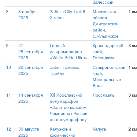
Залесский
8
8 ноября
Забег «City Trail 6
Московская
1 км
2025
X-race»
область,
Дмитровский
район,
с. Ильинское
9
27–
Горный
Краснодарский
3 км
28 сентября
ультрамарафон
край,
2025
«White Bride Ultra»
Геленджик
10
20 сентября
Забег «Змейка
Ставропольский
1 км
2025
Трейл»
край,
Минеральные
Воды
11
14 сентября
XII Ярославский
Ярославль
3 км
2025
полумарафон
«Золотое кольцо».
Чемпионат России
по полумарафону
12
30 августа
Калужский
Калуга
2 км
2025
космический