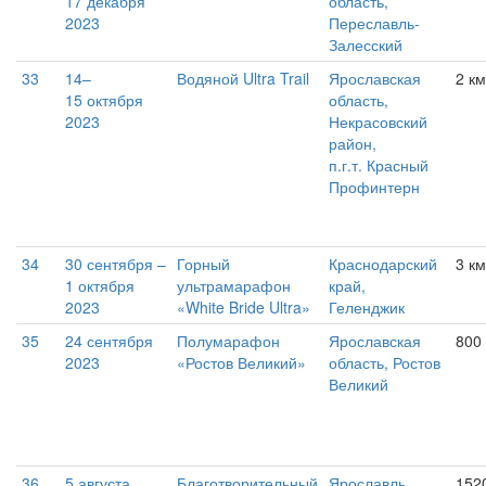
17 декабря
область,
2023
Переславль-
Залесский
33
14–
Водяной Ultra Trail
Ярославская
2 км
15 октября
область,
2023
Некрасовский
район,
п.г.т. Красный
Профинтерн
34
30 сентября –
Горный
Краснодарский
3 км
1 октября
ультрамарафон
край,
2023
«White Bride Ultra»
Геленджик
35
24 сентября
Полумарафон
Ярославская
800
2023
«Ростов Великий»
область, Ростов
Великий
36
5 августа
Благотворительный
Ярославль
152