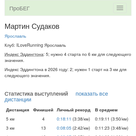
ПроБЕГ
Toggle
navigati
Мартин Судаков
Ярославль
Клуб: ILoveRunning Ярославль
Индекс Эддингтона
: 5; нужно 4 старта по 6 км для следующего
значения.
Индекс Эддингтона в 2026 году: 2; нужен 1 старт на 3 км для
следующего значения.
Статистика выступлений
показать все
дистанции
Дистанция
Финишей
Личный рекорд
В среднем
5 км
4
0:18:11
(3:38/км)
0:19:11 (3:50/км)
3 км
13
0:08:05
(2:42/км)
0:11:23 (3:48/км)