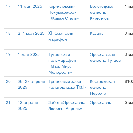
17
11 мая 2025
Кирилловский
Вологодская
1 к
Полумарафон
область,
«Живая Сталь»
Кириллов
18
2–4 мая 2025
XI Казанский
Казань
3 км
марафон
19
1 мая 2025
Тутаевский
Ярославская
3 км
полумарафон
область, Тутаев
«Май. Мир.
Молодость»
20
26–27 апреля
Трейловый забег
Костромская
810
2025
«Златовласка Trail»
область,
Нерехта
21
12 апреля
Забег «Ярославль.
Ярославль
5 км
2025
Любовь. Апрель»