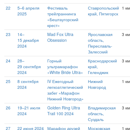
22
5–6 апреля
Фестиваль
Ставропольский
1 км
2025
трейлраннинга
край, Пятигорск
«Бештаугорский
крест»
23
14–
Mad Fox Ultra
Ярославская
3 км
15 декабря
Obsession
область,
2024
Переславль-
Залесский
24
28–
Горный
Краснодарский
3 км
29 сентября
ультрамарафон
край,
2024
«White Bride Ultra»
Геленджик
25
8 сентября
IV Ежегодный
Нижний
1 км
2024
легкоатлетический
Новгород
забег «Марафон
Нижний Новгород»
26
19–21 июля
Golden Ring Ultra
Владимирская
3 км
2024
Trail 100 2024
область,
Суздаль
27
22 июня 2024
Марафон друзей
Московская
1 км