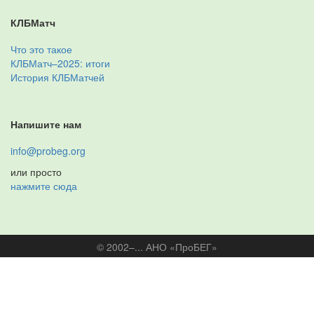
КЛБМатч
Что это такое
КЛБМатч–2025: итоги
История КЛБМатчей
Напишите нам
info@probeg.org
или просто
нажмите сюда
© 2002–... АНО «ПроБЕГ»