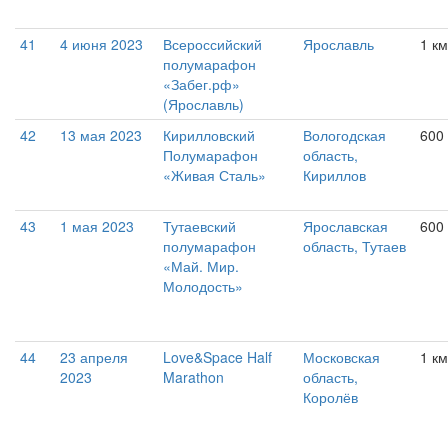
41
4 июня 2023
Всероссийский
Ярославль
1 км
полумарафон
«Забег.рф»
(Ярославль)
42
13 мая 2023
Кирилловский
Вологодская
600
Полумарафон
область,
«Живая Сталь»
Кириллов
43
1 мая 2023
Тутаевский
Ярославская
600
полумарафон
область, Тутаев
«Май. Мир.
Молодость»
44
23 апреля
Love&Space Half
Московская
1 км
2023
Marathon
область,
Королёв