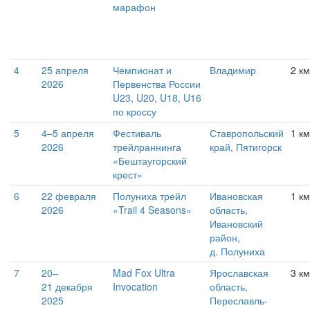
марафон
4
25 апреля
Чемпионат и
Владимир
2 км
2026
Первенства России
U23, U20, U18, U16
по кроссу
5
4–5 апреля
Фестиваль
Ставропольский
1 км
2026
трейлраннинга
край, Пятигорск
«Бештаугорский
крест»
6
22 февраля
Полуниха трейл
Ивановская
1 км
2026
«Trail 4 Seasons»
область,
Ивановский
район,
д. Полуниха
7
20–
Mad Fox Ultra
Ярославская
3 км
21 декабря
Invocation
область,
2025
Переславль-