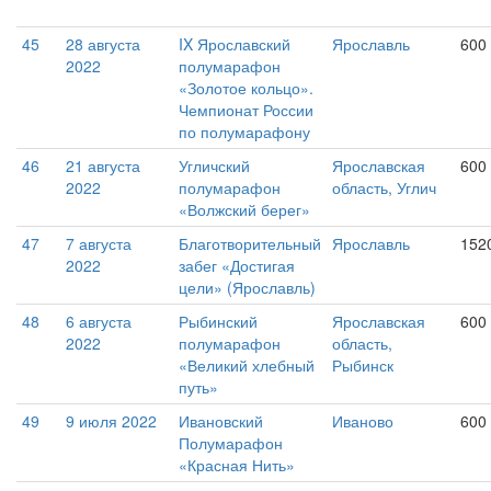
45
28 августа
IX Ярославский
Ярославль
600
2022
полумарафон
«Золотое кольцо».
Чемпионат России
по полумарафону
46
21 августа
Угличский
Ярославская
600
2022
полумарафон
область, Углич
«Волжский берег»
47
7 августа
Благотворительный
Ярославль
152
2022
забег «Достигая
цели» (Ярославль)
48
6 августа
Рыбинский
Ярославская
600
2022
полумарафон
область,
«Великий хлебный
Рыбинск
путь»
49
9 июля 2022
Ивановский
Иваново
600
Полумарафон
«Красная Нить»