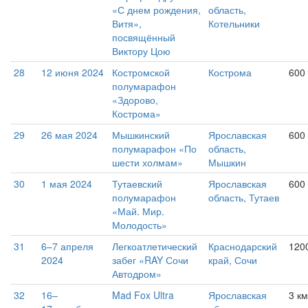
«С днем рождения,
область,
Витя»,
Котельники
посвящённый
Виктору Цою
28
12 июня 2024
Костромской
Кострома
600
полумарафон
«Здорово,
Кострома»
29
26 мая 2024
Мышкинский
Ярославская
600
полумарафон «По
область,
шести холмам»
Мышкин
30
1 мая 2024
Тутаевский
Ярославская
600
полумарафон
область, Тутаев
«Май. Мир.
Молодость»
31
6–7 апреля
Легкоатлетический
Краснодарский
1200
2024
забег «RAY Сочи
край, Сочи
Автодром»
32
16–
Mad Fox Ultra
Ярославская
3 км