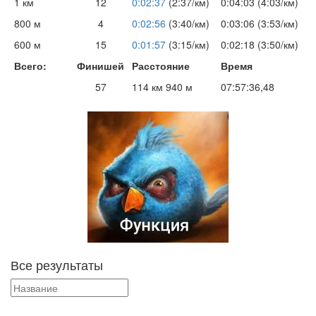
1 км
12
0:02:37
(2:37/км)
0:04:03 (4:03/км)
800 м
4
0:02:56
(3:40/км)
0:03:06 (3:53/км)
600 м
15
0:01:57
(3:15/км)
0:02:18 (3:50/км)
Всего:
Финишей
Расстояние
Время
57
114 км 940 м
07:57:36,48
Все результаты