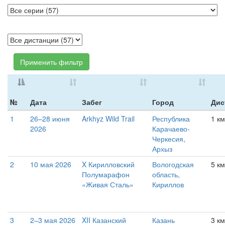
Применить фильтр
№
Дата
Забег
Город
Дис
1
26–28 июня
Arkhyz Wild Trail
Республика
1 км
2026
Карачаево-
Черкесия,
Архыз
2
10 мая 2026
X Кирилловский
Вологодская
5 км
Полумарафон
область,
«Живая Сталь»
Кириллов
3
2–3 мая 2026
XII Казанский
Казань
3 км