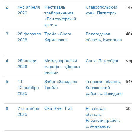
2
4–5 апреля
Фестиваль
Ставропольский
14
2026
трейлраннинга
край, Пятигорск
«Бештаугорский
крест»
3
28 февраля
Трейл «Снега
Вологодская
48
2026
Кириллова»
область, Кириллов
4
25 января
Международный
Санкт-Петербург
ма
2026
марафон «Дорога
жизни»
5
11–
Забег «Завидово
Тверская область,
54
12 октября
Трейл»
Конаковский
2025
район, с. Завидово
6
7 сентября
Oka River Trail
Рязанская
50
2025
область,
Рязанский район,
с. Алеканово