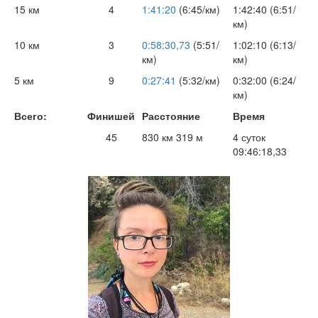
15 км
4
1:41:20
(6:45/км)
1:42:40 (6:51/
км)
10 км
3
0:58:30,73
(5:51/
1:02:10 (6:13/
км)
км)
5 км
9
0:27:41
(5:32/км)
0:32:00 (6:24/
км)
Всего:
Финишей
Расстояние
Время
45
830 км 319 м
4 суток
09:46:18,33