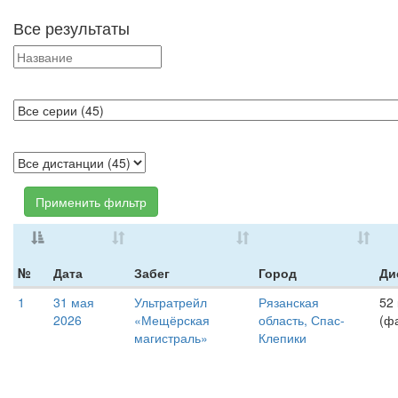
Все результаты
Применить фильтр
№
Дата
Забег
Город
Ди
1
31 мая
Ультратрейл
Рязанская
52
2026
«Мещёрская
область, Спас-
(фа
магистраль»
Клепики