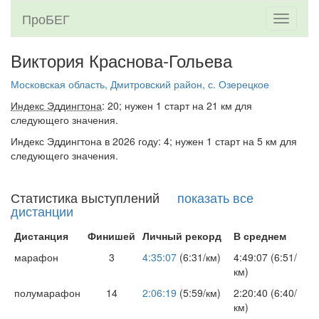
ПроБЕГ
Toggle
navigati
Виктория Краснова-Гольева
Московская область, Дмитровский район, с. Озерецкое
Индекс Эддингтона
: 20; нужен 1 старт на 21 км для
следующего значения.
Индекс Эддингтона в 2026 году: 4; нужен 1 старт на 5 км для
следующего значения.
Статистика выступлений
показать все
дистанции
Дистанция
Финишей
Личный рекорд
В среднем
марафон
3
4:35:07
(6:31/км)
4:49:07 (6:51/
км)
полумарафон
14
2:06:19
(5:59/км)
2:20:40 (6:40/
км)