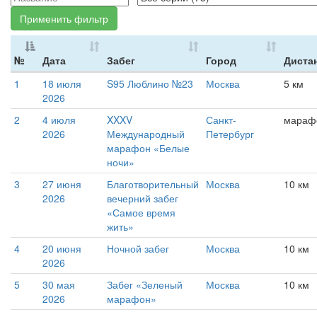
Применить фильтр
№
Дата
Забег
Город
Диста
1
18 июля
S95 Люблино №23
Москва
5 км
2026
2
4 июля
XXXV
Санкт-
мараф
2026
Международный
Петербург
марафон «Белые
ночи»
3
27 июня
Благотворительный
Москва
10 км
2026
вечерний забег
«Самое время
жить»
4
20 июня
Ночной забег
Москва
10 км
2026
5
30 мая
Забег «Зеленый
Москва
10 км
2026
марафон»