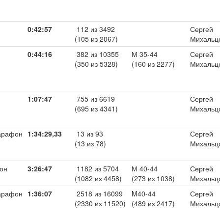
0:42:57
112 из 3492
Сергей
(105 из 2067)
Михальц
0:44:16
382 из 10355
М 35-44
Сергей
(350 из 5328)
(160 из 2277)
Михальц
1:07:47
755 из 6619
Сергей
(695 из 4341)
Михальц
арафон
1:34:29,33
13 из 93
Сергей
(13 из 78)
Михальц
он
3:26:47
1182 из 5704
М 40-44
Сергей
(1082 из 4458)
(273 из 1038)
Михальц
арафон
1:36:07
2518 из 16099
M40-44
Сергей
(2330 из 11520)
(489 из 2417)
Михальц