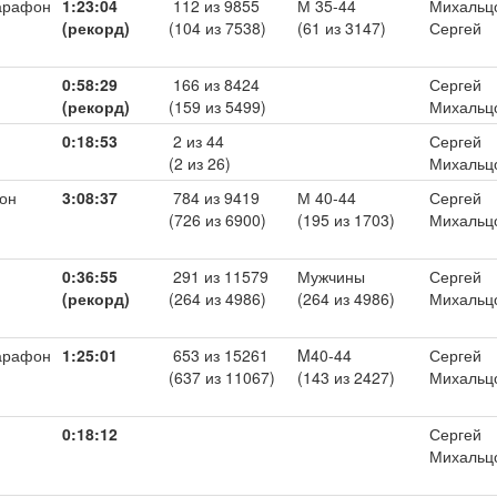
арафон
1:23:04
112 из 9855
М 35-44
Михальц
(рекорд)
(104 из 7538)
(61 из 3147)
Сергей
0:58:29
166 из 8424
Сергей
(рекорд)
(159 из 5499)
Михальц
0:18:53
2 из 44
Сергей
(2 из 26)
Михальц
он
3:08:37
784 из 9419
М 40-44
Сергей
(726 из 6900)
(195 из 1703)
Михальц
0:36:55
291 из 11579
Мужчины
Сергей
(рекорд)
(264 из 4986)
(264 из 4986)
Михальц
арафон
1:25:01
653 из 15261
M40-44
Сергей
(637 из 11067)
(143 из 2427)
Михальц
0:18:12
Сергей
Михальц