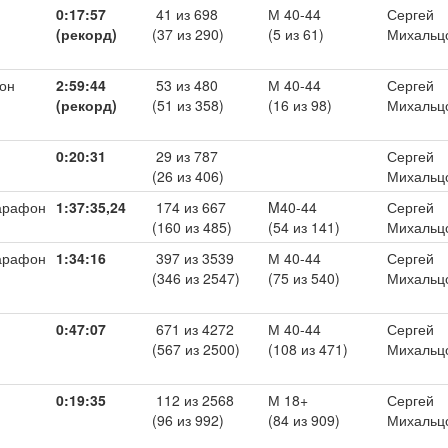
0:17:57
41 из 698
М 40-44
Сергей
(рекорд)
(37 из 290)
(5 из 61)
Михальц
он
2:59:44
53 из 480
М 40-44
Сергей
(рекорд)
(51 из 358)
(16 из 98)
Михальц
0:20:31
29 из 787
Сергей
(26 из 406)
Михальц
арафон
1:37:35,24
174 из 667
M40-44
Сергей
(160 из 485)
(54 из 141)
Михальц
арафон
1:34:16
397 из 3539
М 40-44
Сергей
(346 из 2547)
(75 из 540)
Михальц
0:47:07
671 из 4272
М 40-44
Сергей
(567 из 2500)
(108 из 471)
Михальц
0:19:35
112 из 2568
М 18+
Сергей
(96 из 992)
(84 из 909)
Михальц