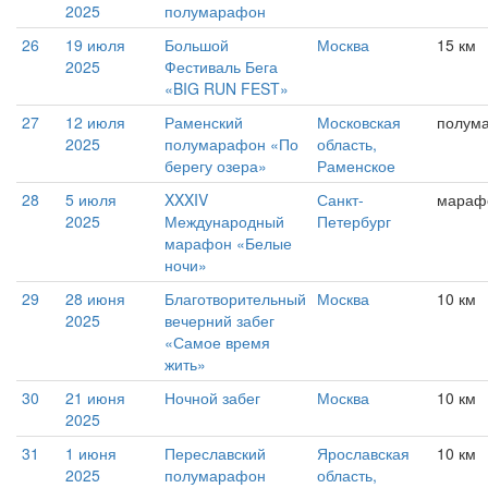
2025
полумарафон
26
19 июля
Большой
Москва
15 км
2025
Фестиваль Бега
«BIG RUN FEST»
27
12 июля
Раменский
Московская
полум
2025
полумарафон «По
область,
берегу озера»
Раменское
28
5 июля
XXXIV
Санкт-
мараф
2025
Международный
Петербург
марафон «Белые
ночи»
29
28 июня
Благотворительный
Москва
10 км
2025
вечерний забег
«Самое время
жить»
30
21 июня
Ночной забег
Москва
10 км
2025
31
1 июня
Переславский
Ярославская
10 км
2025
полумарафон
область,