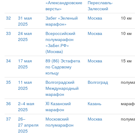
«Александровские
Переславль-
версты»
Залесский
32
31 мая
Забег «Зеленый
Москва
10 км
2025
марафон»
33
24 мая
Всероссийский
Москва
10 км
2025
полумарафон
«ЗаБег.РФ»
(Москва)
34
17 мая
89 (86) Эстафета
Москва
15 км
2025
по Садовому
кольцу
35
11 мая
Волгоградский
Волгоград
полум
2025
Международный
марафон
36
2–4 мая
XI Казанский
Казань
мараф
2025
марафон
37
26–
Московский
Москва
полум
27 апреля
полумарафон
2025