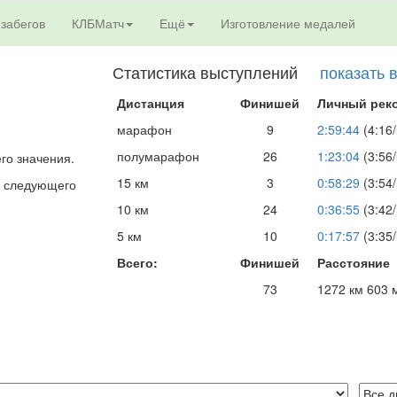
 забегов
КЛБМатч
Ещё
Изготовление медалей
Статистика выступлений
показать 
Дистанция
Финишей
Личный рек
марафон
9
2:59:44
(4:16/
полумарафон
26
1:23:04
(3:56/
его значения.
15 км
3
0:58:29
(3:54/
ля следующего
10 км
24
0:36:55
(3:42/
5 км
10
0:17:57
(3:35/
Всего:
Финишей
Расстояние
73
1272 км 603 