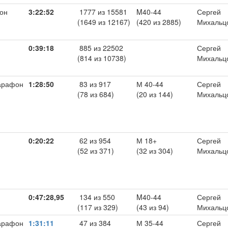
он
3:22:52
1777 из 15581
M40-44
Сергей
(1649 из 12167)
(420 из 2885)
Михальц
0:39:18
885 из 22502
Сергей
(814 из 10738)
Михальц
арафон
1:28:50
83 из 917
М 40-44
Сергей
(78 из 684)
(20 из 144)
Михальц
0:20:22
62 из 954
М 18+
Сергей
(52 из 371)
(32 из 304)
Михальц
0:47:28,95
134 из 550
M40-44
Сергей
(117 из 329)
(43 из 94)
Михальц
арафон
1:31:11
47 из 384
М 35-44
Сергей