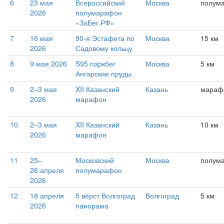
6
23 мая
Всероссийский
Москва
полум
2026
полумарафон
«ЗаБег.РФ»
7
16 мая
90-я Эстафета по
Москва
15 км
2026
Садовому кольцу
8
9 мая 2026
S95 паркбег
Москва
5 км
Ангарские пруды
9
2–3 мая
XII Казанский
Казань
мараф
2026
марафон
10
2–3 мая
XII Казанский
Казань
10 км
2026
марафон
11
25–
Московский
Москва
полум
26 апреля
полумарафон
2026
12
18 апреля
5 вёрст Волгоград
Волгоград
5 км
2026
панорама