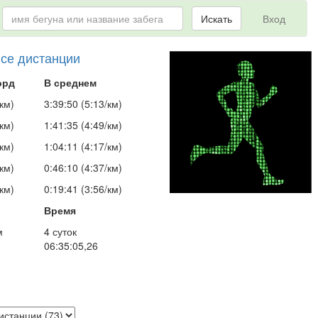
Искать
Вход
все дистанции
орд
В среднем
км)
3:39:50 (5:13/км)
км)
1:41:35 (4:49/км)
км)
1:04:11 (4:17/км)
км)
0:46:10 (4:37/км)
км)
0:19:41 (3:56/км)
Время
м
4 суток
06:35:05,26