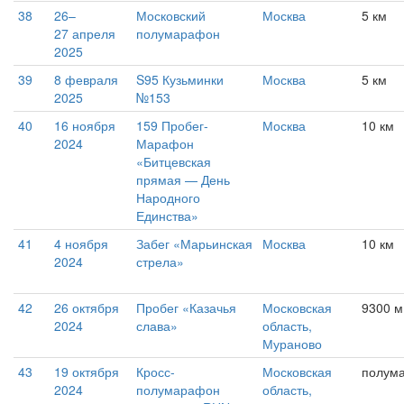
38
26–
Московский
Москва
5 км
27 апреля
полумарафон
2025
39
8 февраля
S95 Кузьминки
Москва
5 км
2025
№153
40
16 ноября
159 Пробег-
Москва
10 км
2024
Марафон
«Битцевская
прямая — День
Народного
Единства»
41
4 ноября
Забег «Марьинская
Москва
10 км
2024
стрела»
42
26 октября
Пробег «Казачья
Московская
9300 м
2024
слава»
область,
Мураново
43
19 октября
Кросс-
Московская
полум
2024
полумарафон
область,