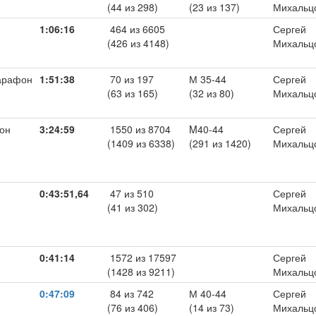
(44 из 298)
(23 из 137)
Михальц
1:06:16
464 из 6605
Сергей
(426 из 4148)
Михальц
арафон
1:51:38
70 из 197
М 35-44
Сергей
(63 из 165)
(32 из 80)
Михальц
он
3:24:59
1550 из 8704
M40-44
Сергей
(1409 из 6338)
(291 из 1420)
Михальц
0:43:51,64
47 из 510
Сергей
(41 из 302)
Михальц
0:41:14
1572 из 17597
Сергей
(1428 из 9211)
Михальц
0:47:09
84 из 742
М 40-44
Сергей
(76 из 406)
(14 из 73)
Михальц