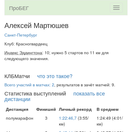
ПроБЕГ
Toggle
navigati
Алексей Мартюшев
Санкт-Петербург
Клуб: Красногвардеец
Индекс Эддингтона
: 10; нужно 5 стартов по 11 км для
следующего значения.
КЛБМатчи
что это такое?
Всего участий в матчах: 2
, результатов в зачёт матчей: 9.
Статистика выступлений
показать все
дистанции
Дистанция
Финишей
Личный рекорд
В среднем
полумарафон
3
1:22:46,7
(3:55/
1:24:49 (4:01/
км)
км)