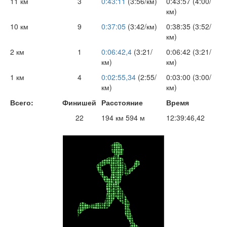
11 км
3
0:43:11
(3:56/км)
0:43:57 (4:00/
км)
10 км
9
0:37:05
(3:42/км)
0:38:35 (3:52/
км)
2 км
1
0:06:42,4
(3:21/
0:06:42 (3:21/
км)
км)
1 км
4
0:02:55,34
(2:55/
0:03:00 (3:00/
км)
км)
Всего:
Финишей
Расстояние
Время
22
194 км 594 м
12:39:46,42