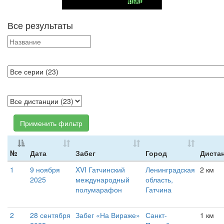
Все результаты
Применить фильтр
№
Дата
Забег
Город
Диста
1
9 ноября
XVI Гатчинский
Ленинградская
2 км
2025
международный
область,
полумарафон
Гатчина
2
28 сентября
Забег «На Вираже»
Санкт-
1 км