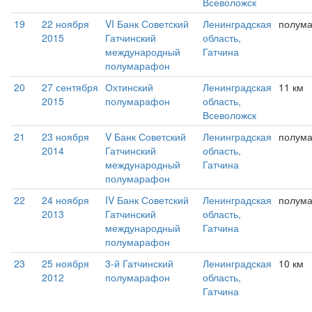
Всеволожск
19
22 ноября
VI Банк Советский
Ленинградская
полум
2015
Гатчинский
область,
международный
Гатчина
полумарафон
20
27 сентября
Охтинский
Ленинградская
11 км
2015
полумарафон
область,
Всеволожск
21
23 ноября
V Банк Советский
Ленинградская
полум
2014
Гатчинский
область,
международный
Гатчина
полумарафон
22
24 ноября
IV Банк Советский
Ленинградская
полум
2013
Гатчинский
область,
международный
Гатчина
полумарафон
23
25 ноября
3-й Гатчинский
Ленинградская
10 км
2012
полумарафон
область,
Гатчина