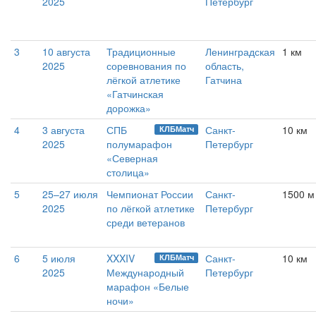
2025
Петербург
3
10 августа
Традиционные
Ленинградская
1 км
2025
соревнования по
область,
лёгкой атлетике
Гатчина
«Гатчинская
дорожка»
4
3 августа
СПБ
Санкт-
10 км
КЛБМатч
2025
полумарафон
Петербург
«Северная
столица»
5
25–27 июля
Чемпионат России
Санкт-
1500 м
2025
по лёгкой атлетике
Петербург
среди ветеранов
6
5 июля
XXXIV
Санкт-
10 км
КЛБМатч
2025
Международный
Петербург
марафон «Белые
ночи»