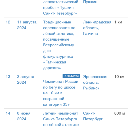
легкоатлетический
Пушкин
пробег «Пушкин–
Санкт-Петербург»
12
11 августа
Традиционные
Ленинградская
1 км
2024
соревнования по
область,
лёгкой атлетике,
Гатчина
посвященные
Всероссийскому
дню
физкультурника
«Гатчинская
дорожка»
13
3 августа
Ярославская
10 км
КЛБМатч
Чемпионат России
2024
область,
по бегу по шоссе
Рыбинск
на 10 км в
возрастной
категории 35+
14
8 июня
Летний чемпионат
Санкт-
800 м
2024
Санкт-Петербурга
Петербург
по лёгкой атлетике