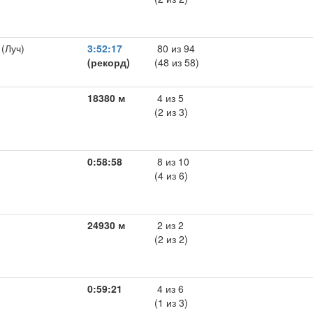
(Луч)
3:52:17
80 из 94
(рекорд)
(48 из 58)
18380 м
4 из 5
(2 из 3)
0:58:58
8 из 10
(4 из 6)
24930 м
2 из 2
(2 из 2)
0:59:21
4 из 6
(1 из 3)