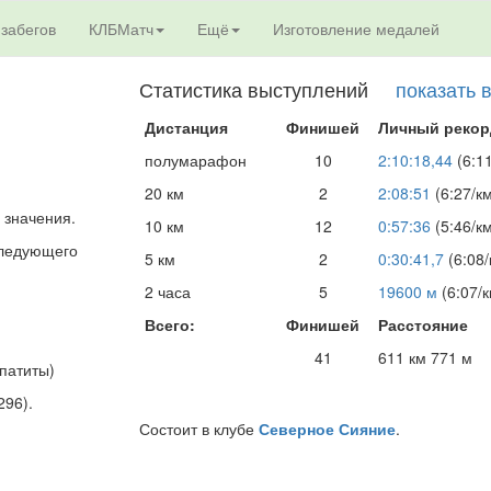
 забегов
КЛБМатч
Ещё
Изготовление медалей
Статистика выступлений
показать 
Дистанция
Финишей
Личный рекор
полумарафон
10
2:10:18,44
(6:11
20 км
2
2:08:51
(6:27/к
 значения.
10 км
12
0:57:36
(5:46/к
 следующего
5 км
2
0:30:41,7
(6:08/
2 часа
5
19600 м
(6:07/к
Всего:
Финишей
Расстояние
41
611 км 771 м
патиты)
296).
Состоит в клубе
Северное Сияние
.