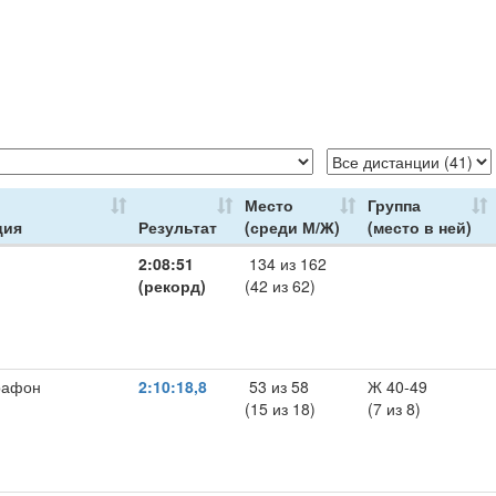
Место
Группа
ция
Результат
(среди М/Ж)
(место в ней)
2:08:51
134 из 162
(рекорд)
(42 из 62)
рафон
2:10:18,8
53 из 58
Ж 40-49
(15 из 18)
(7 из 8)