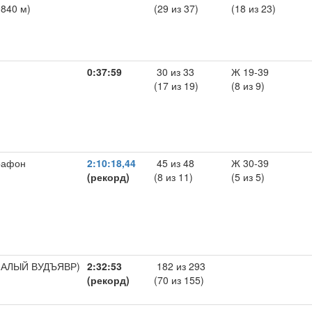
9840 м)
(29 из 37)
(18 из 23)
0:37:59
30 из 33
Ж 19-39
(17 из 19)
(8 из 9)
рафон
2:10:18,44
45 из 48
Ж 30-39
(рекорд)
(8 из 11)
(5 из 5)
(МАЛЫЙ ВУДЪЯВР)
2:32:53
182 из 293
(рекорд)
(70 из 155)