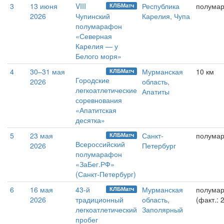
3
13 июня
VIII
Республика
полума
КЛБМатч
2026
Чупинский
Карелия, Чупа
полумарафон
«Северная
Карелия — у
Белого моря»
4
30–31 мая
Мурманская
10 км
КЛБМатч
Городские
2026
область,
легкоатлетические
Апатиты
соревнования
«Апатитская
десятка»
5
23 мая
Санкт-
полума
КЛБМатч
Всероссийский
2026
Петербург
полумарафон
«ЗаБег.РФ»
(Санкт-Петербург)
6
16 мая
43-й
Мурманская
полума
КЛБМатч
2026
традиционный
область,
(факт.: 
легкоатлетический
Заполярный
пробег