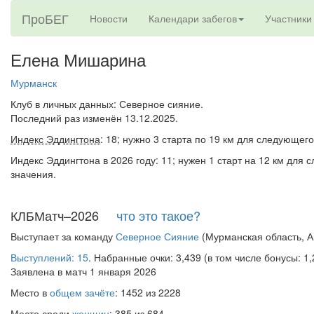
ПроБЕГ
Новости
Календари забегов
Участники
Елена Мишарина
Мурманск
Клуб в личных данных: Северное сияние.
Последний раз изменён 13.12.2025.
Индекс Эддингтона
: 18; нужно 3 старта по 19 км для следующего
Индекс Эддингтона в 2026 году: 11; нужен 1 старт на 12 км для
значения.
КЛБМатч–2026
что это такое?
Выступает за команду
Северное Сияние
(Мурманская область, А
Выступлений: 15
. Набранные очки: 3,439 (в том числе бонусы: 1,
Заявлена в матч 1 января 2026
Место в
общем зачёте
: 1452 из 2228
Место среди
женщин
: 385 из 684