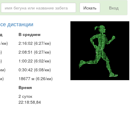
Искать
Вход
все дистанции
д
В среднем
/км)
2:16:02 (6:27/км)
м)
2:08:51 (6:27/км)
м)
1:00:22 (6:02/км)
км)
0:30:42 (6:08/км)
м)
18677 м (6:26/км)
Время
2 суток
22:18:58,84