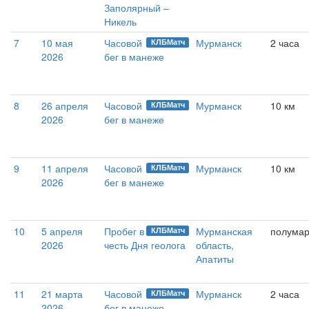
Заполярный –
Никель
7
10 мая
Часовой
Мурманск
2 часа
КЛБМатч
2026
бег в манеже
8
26 апреля
Часовой
Мурманск
10 км
КЛБМатч
2026
бег в манеже
9
11 апреля
Часовой
Мурманск
10 км
КЛБМатч
2026
бег в манеже
10
5 апреля
Пробег в
Мурманская
полума
КЛБМатч
2026
честь Дня геолога
область,
Апатиты
11
21 марта
Часовой
Мурманск
2 часа
КЛБМатч
2026
бег в манеже