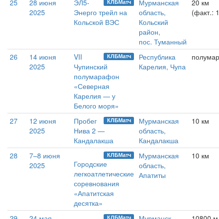
25
28 июня
ЭЛ5-
Мурманская
20 км
КЛБМатч
2025
Энерго трейл на
область,
(факт.: 
Кольской ВЭС
Кольский
район,
пос. Туманный
26
14 июня
VII
Республика
полума
КЛБМатч
2025
Чупинский
Карелия, Чупа
полумарафон
«Северная
Карелия — у
Белого моря»
27
12 июня
Пробег
Мурманская
10 км
КЛБМатч
2025
Нива 2 —
область,
Кандалакша
Кандалакша
28
7–8 июня
Мурманская
10 км
КЛБМатч
Городские
2025
область,
легкоатлетические
Апатиты
соревнования
«Апатитская
десятка»
29
24 мая
Мурманск
10800 м
КЛБМатч