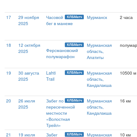
17
29 ноября
Часовой
Мурманск
2 часа
КЛБМатч
2025
бег в манеже
18
12 октября
Мурманская
полума
КЛБМатч
Ферсмановский
2025
область,
полумарафон
Апатиты
19
30 августа
Lahti
Мурманская
10500 м
КЛБМатч
2025
Trail
область,
Кандалакша
20
26 июля
Забег по
Мурманская
16 км
КЛБМатч
2025
пересеченной
область,
местности
Кандалакша
«Волостная
Трейл»
21
19 июля
Забег
Мурманская
10 км
КЛБМатч