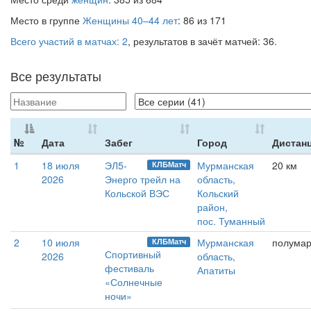
Место в группе
Женщины 40–44 лет
: 86 из 171
Всего участий в матчах: 2
, результатов в зачёт матчей: 36.
Все результаты
№
Дата
Забег
Город
Дистан
1
18 июля
ЭЛ5-
Мурманская
20 км
КЛБМатч
2026
Энерго трейл на
область,
Кольской ВЭС
Кольский
район,
пос. Туманный
2
10 июля
Мурманская
полума
КЛБМатч
Спортивный
2026
область,
фестиваль
Апатиты
«Солнечные
ночи»