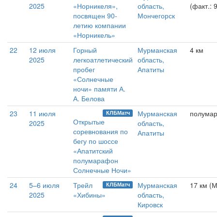
2025
«Норникеля»,
область,
(факт.: 
посвящен 90-
Мончегорск
летию компании
«Норникель»
22
12 июля
Горный
Мурманская
4 км
2025
легкоатлетический
область,
пробег
Апатиты
«Солнечные
ночи» памяти А.
А. Белова
23
11 июля
Мурманская
полума
КЛБМатч
Открытые
2025
область,
соревнования по
Апатиты
бегу по шоссе
«Апатитский
полумарафон
Солнечные Ночи»
24
5–6 июля
Трейл
Мурманская
17 км 
КЛБМатч
2025
«Хибины»
область,
Кировск